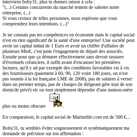
interviens boby31, plus tu donnes raison à cela :
"(...) Certains concurrents du marché tentent de saboter notre
entreprise, (...)
Si vous croisez de telles personnes, nous espérons que vous
comprendrez leurs intentions. (...)"
Je ne connais pas tes compétences en économie mais le capital social
n'est en rien significatif de la santé d'une entreprise! Une société peut
avoir un capital initial de 1 Euro et avoir un chiffre d'affaires de
plusieurs Mio€, c'est juste l'engagement de départ des associés.
Ensuite pour que ça démarre effectivement sans devoir rassurer
d'éventuels créanciers, il suffit avant d'encaisser les premières
factures, qu'il y ait par exemple des conditions favorables vis à vis
des fournisseurs (paiement à 60, 90, 120 voire 180 jours, on n'est
pas soumis à la loi française LME de 2008), pas de salaires à verser
dans un premier temps, pas de charges (le dirigeant gère tout de son
domicile privé) etc ou tout simplement dépendre d'une maison-mère
plus ou moins obscure
.
En comparaison, le capital social de Marinelife.com est de 500 €...
Boby31, tu sembles éviter soigneusement et systématiquement ma
demande de précision sur ton affirmation :