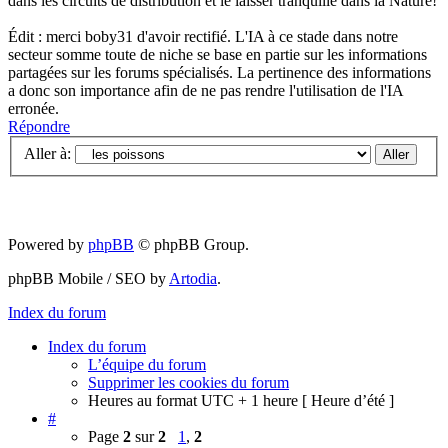
dans les circuits de distribution et le laisser tranquille dans la Nature!
Édit : merci boby31 d'avoir rectifié. L'IA à ce stade dans notre
secteur somme toute de niche se base en partie sur les informations
partagées sur les forums spécialisés. La pertinence des informations
a donc son importance afin de ne pas rendre l'utilisation de l'IA
erronée.
Répondre
Aller à:
Powered by
phpBB
© phpBB Group.
phpBB Mobile / SEO by
Artodia
.
Index du forum
Index du forum
L’équipe du forum
Supprimer les cookies du forum
Heures au format UTC + 1 heure [ Heure d’été ]
#
Page
2
sur
2
1
,
2