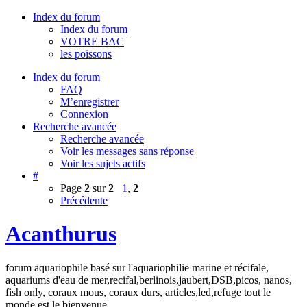
Index du forum
Index du forum
VOTRE BAC
les poissons
Index du forum
FAQ
M’enregistrer
Connexion
Recherche avancée
Recherche avancée
Voir les messages sans réponse
Voir les sujets actifs
#
Page
2
sur
2
1
,
2
Précédente
Acanthurus
forum aquariophile basé sur l'aquariophilie marine et récifale,
aquariums d'eau de mer,recifal,berlinois,jaubert,DSB,picos, nanos,
fish only, coraux mous, coraux durs, articles,led,refuge tout le
monde est le bienvenue.