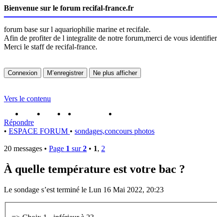
Bienvenue sur le forum recifal-france.fr
forum base sur l aquariophilie marine et recifale.
Afin de profiter de l integralite de notre forum,merci de vous identifi
Merci le staff de recifal-france.
Vers le contenu
portail
forum
faq
m'enregister
connexion
Répondre
•
ESPACE FORUM
•
sondages,concours photos
20 messages •
Page
1
sur
2
•
1
,
2
À quelle température est votre bac ?
Le sondage s’est terminé le Lun 16 Mai 2022, 20:23