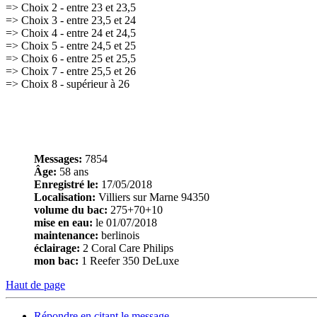
=> Choix 2 - entre 23 et 23,5
=> Choix 3 - entre 23,5 et 24
=> Choix 4 - entre 24 et 24,5
=> Choix 5 - entre 24,5 et 25
=> Choix 6 - entre 25 et 25,5
=> Choix 7 - entre 25,5 et 26
=> Choix 8 - supérieur à 26
Messages:
7854
Âge:
58 ans
Enregistré le:
17/05/2018
Localisation:
Villiers sur Marne 94350
volume du bac:
275+70+10
mise en eau:
le 01/07/2018
maintenance:
berlinois
éclairage:
2 Coral Care Philips
mon bac:
1 Reefer 350 DeLuxe
Haut de page
Répondre en citant le message