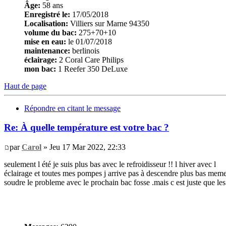
Âge:
58 ans
Enregistré le:
17/05/2018
Localisation:
Villiers sur Marne 94350
volume du bac:
275+70+10
mise en eau:
le 01/07/2018
maintenance:
berlinois
éclairage:
2 Coral Care Philips
mon bac:
1 Reefer 350 DeLuxe
Haut de page
Répondre en citant le message
Re: À quelle température est votre bac ?
par
Carol
» Jeu 17 Mar 2022, 22:33
seulement l été je suis plus bas avec le refroidisseur !! l hiver avec l
éclairage et toutes mes pompes j arrive pas à descendre plus bas meme 
soudre le probleme avec le prochain bac fosse .mais c est juste que les