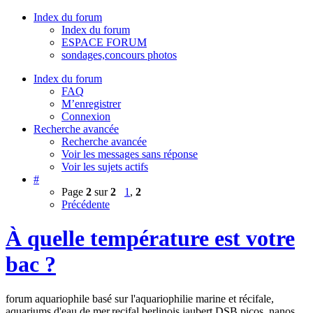
Index du forum
Index du forum
ESPACE FORUM
sondages,concours photos
Index du forum
FAQ
M’enregistrer
Connexion
Recherche avancée
Recherche avancée
Voir les messages sans réponse
Voir les sujets actifs
#
Page
2
sur
2
1
,
2
Précédente
À quelle température est votre
bac ?
forum aquariophile basé sur l'aquariophilie marine et récifale,
aquariums d'eau de mer,recifal,berlinois,jaubert,DSB,picos, nanos,