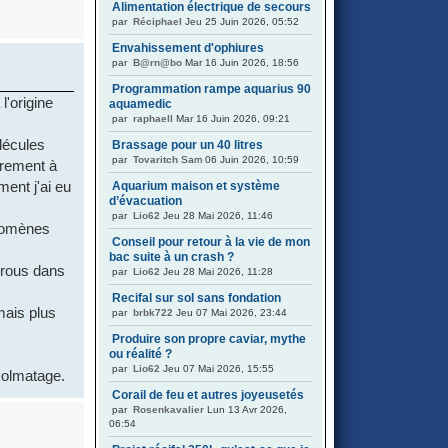
Alimentation électrique de secours
par
Réciphael
Jeu 25 Juin 2026, 05:52
Envahissement d'ophiures
par
B@rn@bo
Mar 16 Juin 2026, 18:56
Programmation rampe aquarius 90
l'origine
aquamedic
par
raphaell
Mar 16 Juin 2026, 09:21
lécules
Brassage pour un 40 litres
par
Tovaritch
Sam 06 Juin 2026, 10:59
irement à
ent j'ai eu
Aquarium maison et système
d’évacuation
par
Lio62
Jeu 28 Mai 2026, 11:46
énomènes
Conseil pour retour à la vie de mon
bac suite à un crash ?
 trous dans
par
Lio62
Jeu 28 Mai 2026, 11:28
Recifal sur sol sans fondation
mais plus
par
brbk722
Jeu 07 Mai 2026, 23:44
Produire son propre caviar, mythe
ou réalité ?
par
Lio62
Jeu 07 Mai 2026, 15:55
colmatage.
Corail de feu et autres joyeusetés
par
Rosenkavalier
Lun 13 Avr 2026,
06:54