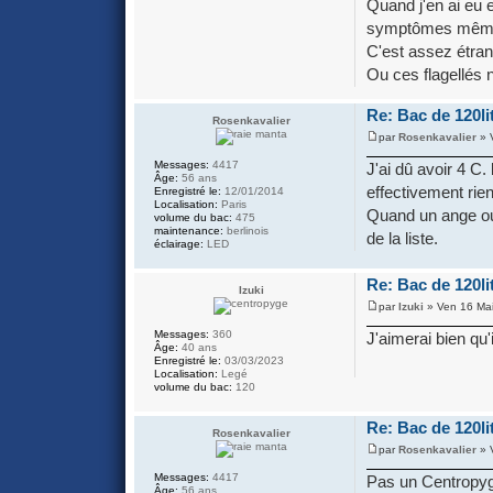
Quand j'en ai eu 
symptômes même 
C'est assez étran
Ou ces flagellés 
Re: Bac de 120lit
Rosenkavalier
par
Rosenkavalier
» 
Messages:
4417
J'ai dû avoir 4 C
Âge:
56 ans
effectivement rien
Enregistré le:
12/01/2014
Localisation:
Paris
Quand un ange ou 
volume du bac:
475
maintenance:
berlinois
de la liste.
éclairage:
LED
Re: Bac de 120lit
Izuki
par
Izuki
» Ven 16 Mai
Messages:
360
J'aimerai bien qu'
Âge:
40 ans
Enregistré le:
03/03/2023
Localisation:
Legé
volume du bac:
120
Re: Bac de 120lit
Rosenkavalier
par
Rosenkavalier
» 
Messages:
4417
Pas un Centropyg
Âge:
56 ans