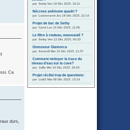
par
Swiip
Ven 19 Déc 2025, 16:11
Nécrose anémone quadri ?
par
Louiseravot
Jeu 18 Déc 2025, 22:14
Projet de bac de Sethy
par
Carol
Lun 15 Déc 2025, 11:06
Le filtre à rouleau, nouveauté ?
par
Sethy
Ven 12 Déc 2025, 00:33
Osmoseur Glamorca
par
XavierD
Mer 10 Déc 2025, 21:57
st
Comment nettoyer la trace du
niveau d'eau sur la cuve?
par
JuBe
Mer 10 Déc 2025, 19:43
ussi. Ca
Projet récifal trop de questions:
par
Lio62
Mar 09 Déc 2025, 15:24
oraux durs,