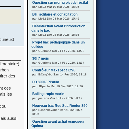
Question sur mon projet de récifal
par
Lio62
Mar 10 Mar 2026, 16:25
BH, solitaire et cohabitation
par
Lio62
Dim 08 Mar 2026, 15:45
Désinfection avant l’introduction
dans le bac
par
Lio62
Dim 08 Mar 2026, 15:35
 curieux!
Projet bac pédagogique dans un
collège
par
Guerlone
Mar 24 Fév 2026, 13:38
30l 7 mois
par
Guerlone
Mar 24 Fév 2026, 13:34
imentaire),
arbon
Contrôleur Maxspect ICV6
par
B@rn@bo
Sam 14 Fév 2026, 18:18
tirer des
FO 800l JPPaulo
par
JPpaulo
Mar 10 Fév 2026, 17:26
nt ces
ais les
Balling tropic marin
par
joerkos
Ven 06 Fév 2026, 20:17
Nouveau bac Red Sea Reefer 350
t ou
par
Rosenkavalier
Mer 21 Jan 2026,
10:25
ais aussi
Question avant achat osmoseur
Optima