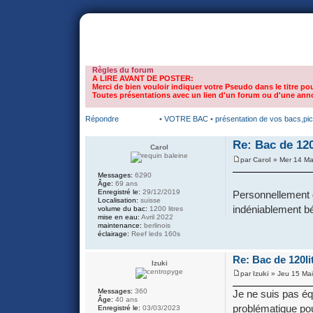
portail
forum
faq
m'enregister
co
Règles du forum
A LIRE AVANT DE POSTER:
Merci de bien vouloir indiquer votre Pseudo dans le titre pou
Toutes présentations avec un lien d'un forum ou d'une anno
Répondre
•
VOTRE BAC
•
présentation de vos bacs,pi
Re: Bac de 120
Carol
par
Carol
» Mer 14 Ma
Messages:
6290
Âge:
69 ans
Enregistré le:
29/12/2019
Personnellement d
Localisation:
suisse
indéniablement b
volume du bac:
1200 litres
mise en eau:
Avril 2022
maintenance:
berlinois
éclairage:
Reef leds 160s
Re: Bac de 120lit
Izuki
par
Izuki
» Jeu 15 Mai
Messages:
360
Je ne suis pas éq
Âge:
40 ans
problématique pou
Enregistré le:
03/03/2023