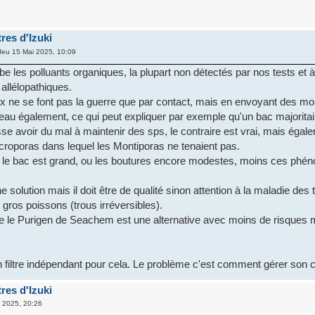
res d'Izuki
Jeu 15 Mai 2025, 10:09
 les polluants organiques, la plupart non détectés par nos tests et à 
llélopathiques.
x ne se font pas la guerre que par contact, mais en envoyant des mo
eau également, ce qui peut expliquer par exemple qu'un bac majorita
e avoir du mal à maintenir des sps, le contraire est vrai, mais égalem
croporas dans lequel les Montiporas ne tenaient pas.
le bac est grand, ou les boutures encore modestes, moins ces ph
 solution mais il doit être de qualité sinon attention à la maladie des
s gros poissons (trous irréversibles).
 le Purigen de Seachem est une alternative avec moins de risques 
un filtre indépendant pour cela. Le problème c'est comment gérer son 
res d'Izuki
 2025, 20:26