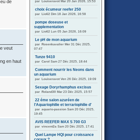
 eu de
par
Louiseravot
Mar 20 Jan 2026, 15:53
choix écumeur reefer 250
par
Lio62
Dim 18 Jan 2026, 16:58
pompe doseuse et
supplementation
par
Lio62
Lun 05 Jan 2026, 16:09
Le pH de mon aquarium
par
Rosenkavalier
Mer 31 Déc 2025,
ne veut
07:47
Tunze 9410
ing en haut
par
Carol
Sam 27 Déc 2025, 18:44
Comment nourrir les Neons dans
un aquarium
par
Louiseravot
Ven 26 Déc 2025, 19:09
Sexage Doryrhamphus excisus
par
Roland30
Mar 23 Déc 2025, 15:57
22 éme salon azuréen de
l'Aquariophilie et terrariophilie d'
par
aquario-passion
Sam 20 Déc 2025,
19:45
AVIS REEFER MAX S 700 G3
par
vincent2a
Sam 20 Déc 2025, 17:41
Quel Lampe HQI pour croissance
coraux ?