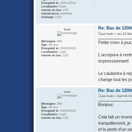
Enregistré le:
12/01/2014
Localisation:
Paris
volume du bac:
475
maintenance:
berlinois
éclairage:
LED
Re: Bac de 120lit
Izuki
par
Izuki
» Jeu 22 Mai
Messages:
360
Petite mise à jour
Âge:
40 ans
Enregistré le:
03/03/2023
Localisation:
Legé
L'acropora à rent
volume du bac:
120
impressionnant!
Le caulastra à rep
change tout les jo
Re: Bac de 120lit
Izuki
par
Izuki
» Sam 04 Oc
Messages:
360
Bonjour,
Âge:
40 ans
Enregistré le:
03/03/2023
Localisation:
Legé
Cela fait un momen
volume du bac:
120
tranquillement, j
et la perte d'un se