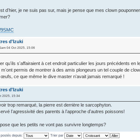
 est d'hier, je ne suis pas sur, mais je pense que mes clown pouponne
rmer?
X2f9SMC
res d'Izuki
Sam 04 Oct 2025, 15:06
 qu'ils s'affairaient à cet endroit particulier les jours précédents en l
 m'ont permis de montrer à des amis plongeurs un tel couple de clow
 œufs, ce que même le dive master n'avait jamais remarqué !
res d'Izuki
t 2025, 15:34
oir trop remarqué, la pierre est derrière le sarcophyton.
servé l'agressivité des parents à l'approche d'autres poissons!
ppose que les petits ne vont pas survivre longtemps?
 postés depuis:
Trier par