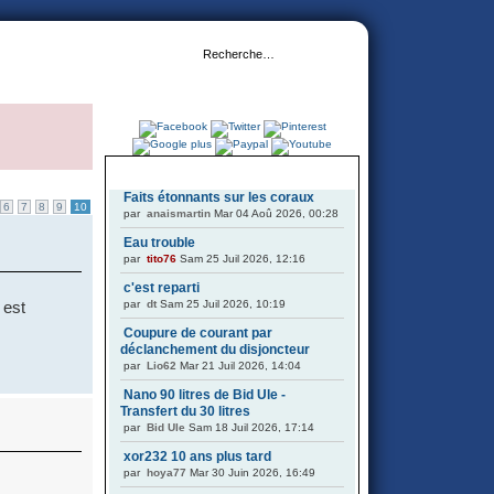
DERNIERS SUJETS
Faits étonnants sur les coraux
6
7
8
9
10
par
anaismartin
Mar 04 Aoû 2026, 00:28
Eau trouble
par
tito76
Sam 25 Juil 2026, 12:16
c'est reparti
par
dt
Sam 25 Juil 2026, 10:19
 est
Coupure de courant par
déclanchement du disjoncteur
par
Lio62
Mar 21 Juil 2026, 14:04
Nano 90 litres de Bid Ule -
Transfert du 30 litres
par
Bid Ule
Sam 18 Juil 2026, 17:14
xor232 10 ans plus tard
par
hoya77
Mar 30 Juin 2026, 16:49