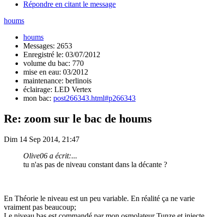
Répondre en citant le message
houms
houms
Messages: 2653
Enregistré le: 03/07/2012
volume du bac: 770
mise en eau: 03/2012
maintenance: berlinois
éclairage: LED Vertex
mon bac:
post266343.html#p266343
Re: zoom sur le bac de houms
Dim 14 Sep 2014, 21:47
Olive06 a écrit:
...
tu n'as pas de niveau constant dans la décante ?
En Théorie le niveau est un peu variable. En réalité ça ne varie
vraiment pas beaucoup;
Le niveau bas est commandé par mon osmolateur Tunze et injecte