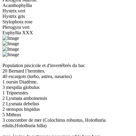
Acanthophyllia
Hystrix vert
Hystrix gris
Stylophora rose
Plerogyra vert
Euphyllia XXX
Population piscicole et d'invertébrés du bac
20 Bernard l’hermites,
40 escargots (turbo, astrea, nasarius)
1 oursin Diadème,
3 mespilia globulus
1 Tripneustes
2 Lysmata amboinensis
2 Lysmata debelius
2 stenopus hispidus
5 Mithrax
3 concombre de mer (Colochirus robustus, Holothuria
edulis,Holothuria hilla)