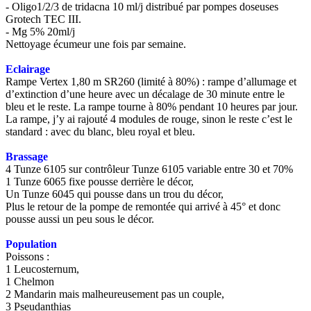
- Oligo1/2/3 de tridacna 10 ml/j distribué par pompes doseuses
Grotech TEC III.
- Mg 5% 20ml/j
Nettoyage écumeur une fois par semaine.
Eclairage
Rampe Vertex 1,80 m SR260 (limité à 80%) : rampe d’allumage et
d’extinction d’une heure avec un décalage de 30 minute entre le
bleu et le reste. La rampe tourne à 80% pendant 10 heures par jour.
La rampe, j’y ai rajouté 4 modules de rouge, sinon le reste c’est le
standard : avec du blanc, bleu royal et bleu.
Brassage
4 Tunze 6105 sur contrôleur Tunze 6105 variable entre 30 et 70%
1 Tunze 6065 fixe pousse derrière le décor,
Un Tunze 6045 qui pousse dans un trou du décor,
Plus le retour de la pompe de remontée qui arrivé à 45° et donc
pousse aussi un peu sous le décor.
Population
Poissons :
1 Leucosternum,
1 Chelmon
2 Mandarin mais malheureusement pas un couple,
3 Pseudanthias