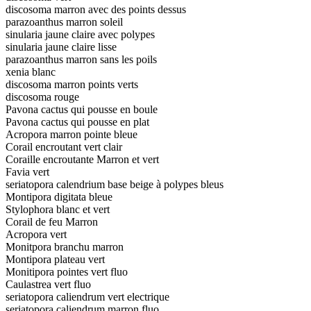
discosoma marron avec des points dessus
parazoanthus marron soleil
sinularia jaune claire avec polypes
sinularia jaune claire lisse
parazoanthus marron sans les poils
xenia blanc
discosoma marron points verts
discosoma rouge
Pavona cactus qui pousse en boule
Pavona cactus qui pousse en plat
Acropora marron pointe bleue
Corail encroutant vert clair
Coraille encroutante Marron et vert
Favia vert
seriatopora calendrium base beige à polypes bleus
Montipora digitata bleue
Stylophora blanc et vert
Corail de feu Marron
Acropora vert
Monitpora branchu marron
Montipora plateau vert
Monitipora pointes vert fluo
Caulastrea vert fluo
seriatopora caliendrum vert electrique
seriatopora caliendrum marron fluo