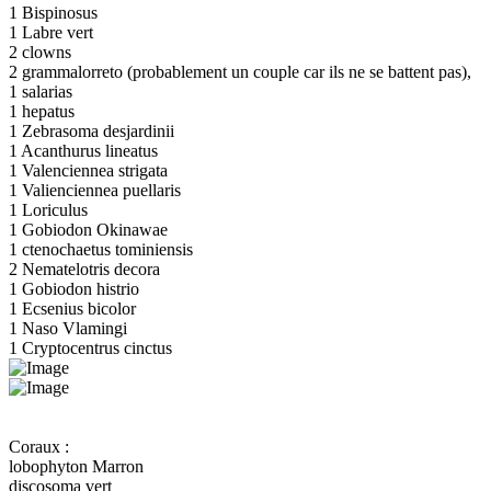
1 Bispinosus
1 Labre vert
2 clowns
2 grammalorreto (probablement un couple car ils ne se battent pas),
1 salarias
1 hepatus
1 Zebrasoma desjardinii
1 Acanthurus lineatus
1 Valenciennea strigata
1 Valienciennea puellaris
1 Loriculus
1 Gobiodon Okinawae
1 ctenochaetus tominiensis
2 Nematelotris decora
1 Gobiodon histrio
1 Ecsenius bicolor
1 Naso Vlamingi
1 Cryptocentrus cinctus
Coraux :
lobophyton Marron
discosoma vert