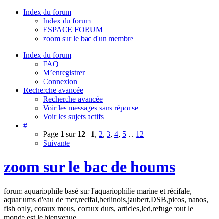
Index du forum
Index du forum
ESPACE FORUM
zoom sur le bac d'un membre
Index du forum
FAQ
M’enregistrer
Connexion
Recherche avancée
Recherche avancée
Voir les messages sans réponse
Voir les sujets actifs
#
Page
1
sur
12
1
,
2
,
3
,
4
,
5
...
12
Suivante
zoom sur le bac de houms
forum aquariophile basé sur l'aquariophilie marine et récifale,
aquariums d'eau de mer,recifal,berlinois,jaubert,DSB,picos, nanos,
fish only, coraux mous, coraux durs, articles,led,refuge tout le
monde est le bienvenue.