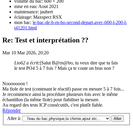
volume du bac: 600 + 200
mise en eau: Aout 2021
maintenance: jaubert
éclairage: Maxspect RSX
mon bac:
le-bac-de-b-rn-bo-second-depart-avec-600-l-200-l-
t41201.html
Re: Test et interprétation ??
Mar 10 Mar 2026, 20:20
Lio62 a écrit:
[Salut B@rn@bo, tu veux dire que tu fais
le test PO4 5 à 7 fois ? Mais ça te coute un bras non ?
Nooooooon !
Ma fiole de test (contenant le réactif) passe en mesure 5 à 7 fois...
Je recommence ainsi la procédure plusieurs fois avec le même
échantillon (la même fiole) pour fiabiliser la mesure.
Au regard des tests ICP consécutifs, c'est plutôt fiable.
Répondre
Aller à: