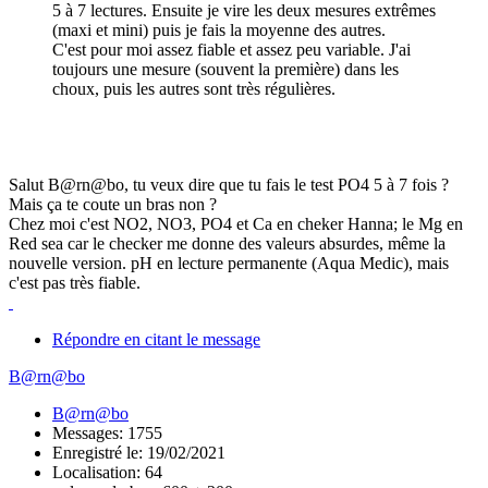
5 à 7 lectures. Ensuite je vire les deux mesures extrêmes
(maxi et mini) puis je fais la moyenne des autres.
C'est pour moi assez fiable et assez peu variable. J'ai
toujours une mesure (souvent la première) dans les
choux, puis les autres sont très régulières.
Salut B@rn@bo, tu veux dire que tu fais le test PO4 5 à 7 fois ?
Mais ça te coute un bras non ?
Chez moi c'est NO2, NO3, PO4 et Ca en cheker Hanna; le Mg en
Red sea car le checker me donne des valeurs absurdes, même la
nouvelle version. pH en lecture permanente (Aqua Medic), mais
c'est pas très fiable.
Répondre en citant le message
B@rn@bo
B@rn@bo
Messages: 1755
Enregistré le: 19/02/2021
Localisation: 64