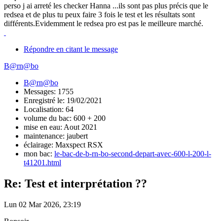
perso j ai arreté les checker Hanna ...ils sont pas plus précis que le
redsea et de plus tu peux faire 3 fois le test et les résultats sont
différents.Evidemment le redsea pro est pas le meilleure marché.
Répondre en citant le message
B@rn@bo
B@rn@bo
Messages: 1755
Enregistré le: 19/02/2021
Localisation: 64
volume du bac: 600 + 200
mise en eau: Aout 2021
maintenance: jaubert
éclairage: Maxspect RSX
mon bac:
le-bac-de-b-rn-bo-second-depart-avec-600-l-200-l-
t41201.html
Re: Test et interprétation ??
Lun 02 Mar 2026, 23:19