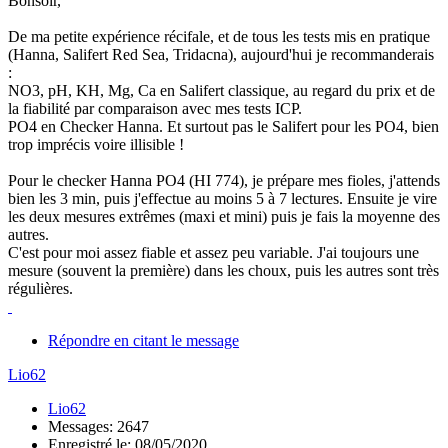
Bonsoir,
De ma petite expérience récifale, et de tous les tests mis en pratique
(Hanna, Salifert Red Sea, Tridacna), aujourd'hui je recommanderais
:
NO3, pH, KH, Mg, Ca en Salifert classique, au regard du prix et de
la fiabilité par comparaison avec mes tests ICP.
PO4 en Checker Hanna. Et surtout pas le Salifert pour les PO4, bien
trop imprécis voire illisible !
Pour le checker Hanna PO4 (HI 774), je prépare mes fioles, j'attends
bien les 3 min, puis j'effectue au moins 5 à 7 lectures. Ensuite je vire
les deux mesures extrêmes (maxi et mini) puis je fais la moyenne des
autres.
C'est pour moi assez fiable et assez peu variable. J'ai toujours une
mesure (souvent la première) dans les choux, puis les autres sont très
régulières.
Répondre en citant le message
Lio62
Lio62
Messages: 2647
Enregistré le: 08/05/2020