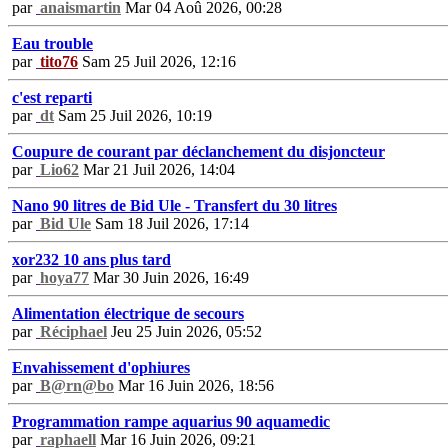
par
anaismartin
Mar 04 Aoû 2026, 00:28
Eau trouble
par
tito76
Sam 25 Juil 2026, 12:16
c'est reparti
par
dt
Sam 25 Juil 2026, 10:19
Coupure de courant par déclanchement du disjoncteur
par
Lio62
Mar 21 Juil 2026, 14:04
Nano 90 litres de Bid Ule - Transfert du 30 litres
par
Bid Ule
Sam 18 Juil 2026, 17:14
xor232 10 ans plus tard
par
hoya77
Mar 30 Juin 2026, 16:49
Alimentation électrique de secours
par
Réciphael
Jeu 25 Juin 2026, 05:52
Envahissement d'ophiures
par
B@rn@bo
Mar 16 Juin 2026, 18:56
Programmation rampe aquarius 90 aquamedic
par
raphaell
Mar 16 Juin 2026, 09:21