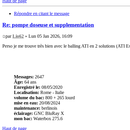
Haut de page
Répondre en citant le message
Re: pompe doseuse et supplementation
par
Lio62
» Lun 05 Jan 2026, 16:09
Perso je me trouve très bien avec le balling ATI en 2 solutions (ATI 
Messages:
2647
Âge:
64 ans
Enregistré le:
08/05/2020
Localisation:
Rome - Italie
volume du bac:
800 + 265 lourd
mise en eau:
20/08/2024
maintenance:
berlinois
éclairage:
GNC BluRay X
mon bac:
Waterbox 275.6
Haut de page