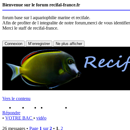
Bienvenue sur le forum recifal-france.fr
forum base sur l aquariophilie marine et recifale.
Afin de profiter de l integralite de notre forum,merci de vous identifi
Merci le staff de recifal-france.
Vers le contenu
portail
forum
faq
m'enregister
connexion
Répondre
•
VOTRE BAC
•
vidéo
26 messages •
Page
1
sur
2
•
1
,
2