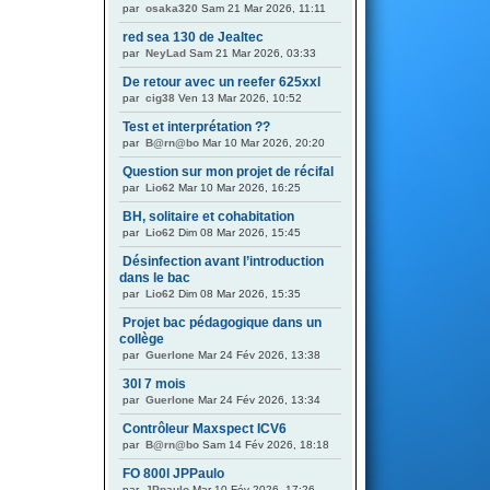
par
osaka320
Sam 21 Mar 2026, 11:11
red sea 130 de Jealtec
par
NeyLad
Sam 21 Mar 2026, 03:33
De retour avec un reefer 625xxl
par
cig38
Ven 13 Mar 2026, 10:52
Test et interprétation ??
par
B@rn@bo
Mar 10 Mar 2026, 20:20
Question sur mon projet de récifal
par
Lio62
Mar 10 Mar 2026, 16:25
BH, solitaire et cohabitation
par
Lio62
Dim 08 Mar 2026, 15:45
Désinfection avant l’introduction
dans le bac
par
Lio62
Dim 08 Mar 2026, 15:35
Projet bac pédagogique dans un
collège
par
Guerlone
Mar 24 Fév 2026, 13:38
30l 7 mois
par
Guerlone
Mar 24 Fév 2026, 13:34
Contrôleur Maxspect ICV6
par
B@rn@bo
Sam 14 Fév 2026, 18:18
FO 800l JPPaulo
par
JPpaulo
Mar 10 Fév 2026, 17:26