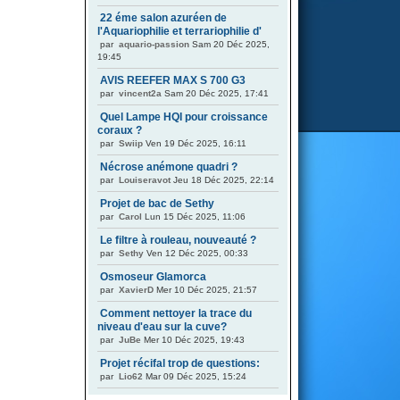
22 éme salon azuréen de
l'Aquariophilie et terrariophilie d'
par
aquario-passion
Sam 20 Déc 2025,
19:45
AVIS REEFER MAX S 700 G3
par
vincent2a
Sam 20 Déc 2025, 17:41
Quel Lampe HQI pour croissance
coraux ?
par
Swiip
Ven 19 Déc 2025, 16:11
Nécrose anémone quadri ?
par
Louiseravot
Jeu 18 Déc 2025, 22:14
Projet de bac de Sethy
par
Carol
Lun 15 Déc 2025, 11:06
Le filtre à rouleau, nouveauté ?
par
Sethy
Ven 12 Déc 2025, 00:33
Osmoseur Glamorca
par
XavierD
Mer 10 Déc 2025, 21:57
Comment nettoyer la trace du
niveau d'eau sur la cuve?
par
JuBe
Mer 10 Déc 2025, 19:43
Projet récifal trop de questions:
par
Lio62
Mar 09 Déc 2025, 15:24