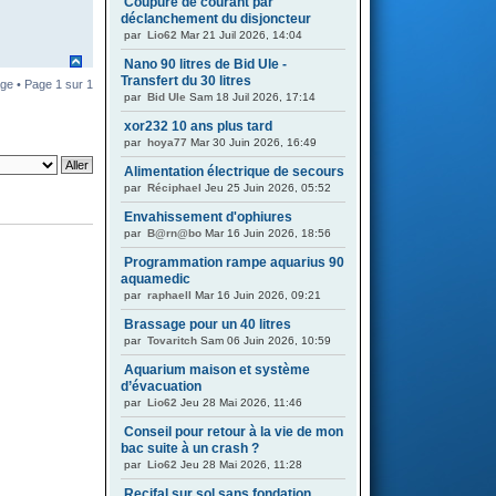
Coupure de courant par
déclanchement du disjoncteur
par
Lio62
Mar 21 Juil 2026, 14:04
Nano 90 litres de Bid Ule -
Transfert du 30 litres
ge • Page
1
sur
1
par
Bid Ule
Sam 18 Juil 2026, 17:14
xor232 10 ans plus tard
par
hoya77
Mar 30 Juin 2026, 16:49
Alimentation électrique de secours
par
Réciphael
Jeu 25 Juin 2026, 05:52
Envahissement d'ophiures
par
B@rn@bo
Mar 16 Juin 2026, 18:56
Programmation rampe aquarius 90
aquamedic
par
raphaell
Mar 16 Juin 2026, 09:21
Brassage pour un 40 litres
par
Tovaritch
Sam 06 Juin 2026, 10:59
Aquarium maison et système
d’évacuation
par
Lio62
Jeu 28 Mai 2026, 11:46
Conseil pour retour à la vie de mon
bac suite à un crash ?
par
Lio62
Jeu 28 Mai 2026, 11:28
Recifal sur sol sans fondation