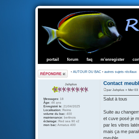
portail
forum
faq
m'enregister
co
Répondre
•
AUTOUR DU BAC
•
autres sujets récifaux
Contact meub
Jahplus
par
Jahplus
» Mer 03 
Salut à tous
Messages:
18
Âge:
46 ans
Enregistré le:
21/04/2025
Localisation:
Reims
Suite au changem
volume du bac:
400
maintenance:
berlinois
et cuve posé je m
éclairage:
Red sea 90 x2
par les vitres laté
mon bac:
Armatus 400
mais ça me parait 
meuble .