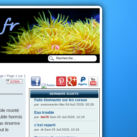
ge • Page
1
sur
1
DERNIERS SUJETS
Faits étonnants sur les coraux
par
anaismartin
Mar 04 Aoû 2026, 00:28
uble monté
Eau trouble
uble hormis
par
tito76
Sam 25 Juil 2026, 12:16
 pas énorme
c'est reparti
ut le
par
dt
Sam 25 Juil 2026, 10:19