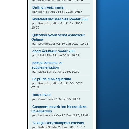
Balling tropic marin
par
joerkos
Ven 06 Fév 2026, 20:17
Nouveau bac Red Sea Reefer 350
par
Rosenkavalier
Mer 21 Jan 2026,
10:25
Question avant achat osmoseur
Optima
par
Louiseravot
Mar 20 Jan 2026, 15:53
choix écumeur reefer 250
par
Lio62
Dim 18 Jan 2026, 16:58
pompe doseuse et
supplementation
par
Lio62
Lun 05 Jan 2026, 16:09
Le pH de mon aquarium
par
Rosenkavalier
Mer 31 Déc 2025,
07:47
Tunze 9410
par
Carol
Sam 27 Déc 2025, 18:44
Comment nourrir les Neons dans
un aquarium
par
Louiseravot
Ven 26 Déc 2025, 19:09
Sexage Doryrhamphus excisus
par
Roland30
Mar 23 Déc 2025, 15:57