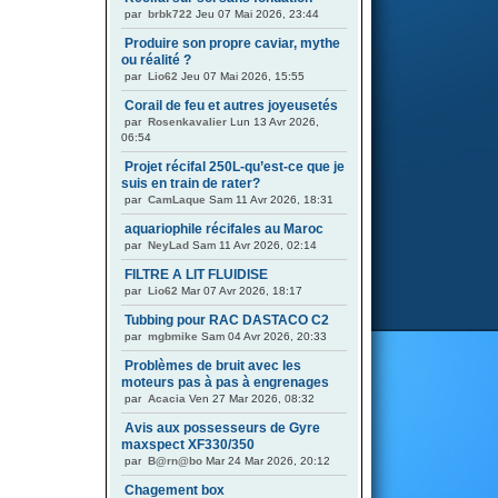
par
brbk722
Jeu 07 Mai 2026, 23:44
Produire son propre caviar, mythe
ou réalité ?
par
Lio62
Jeu 07 Mai 2026, 15:55
Corail de feu et autres joyeusetés
par
Rosenkavalier
Lun 13 Avr 2026,
06:54
Projet récifal 250L-qu’est-ce que je
suis en train de rater?
par
CamLaque
Sam 11 Avr 2026, 18:31
aquariophile récifales au Maroc
par
NeyLad
Sam 11 Avr 2026, 02:14
FILTRE A LIT FLUIDISE
par
Lio62
Mar 07 Avr 2026, 18:17
Tubbing pour RAC DASTACO C2
par
mgbmike
Sam 04 Avr 2026, 20:33
Problèmes de bruit avec les
moteurs pas à pas à engrenages
par
Acacia
Ven 27 Mar 2026, 08:32
Avis aux possesseurs de Gyre
maxspect XF330/350
par
B@rn@bo
Mar 24 Mar 2026, 20:12
Chagement box