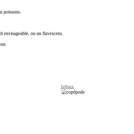
u poissons.
it envisageable, ou un flavescens.
our.
Jafinax