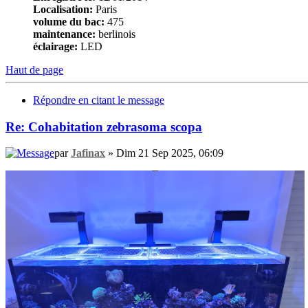
Localisation:
Paris
volume du bac:
475
maintenance:
berlinois
éclairage:
LED
Haut de page
Répondre en citant le message
Re: Cohabitation zebrasoma scopa
par
Jafinax
» Dim 21 Sep 2025, 06:09