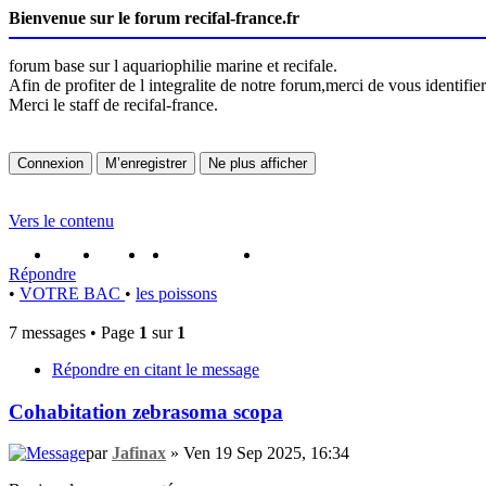
Bienvenue sur le forum recifal-france.fr
forum base sur l aquariophilie marine et recifale.
Afin de profiter de l integralite de notre forum,merci de vous identifi
Merci le staff de recifal-france.
Vers le contenu
portail
forum
faq
m'enregister
connexion
Répondre
•
VOTRE BAC
•
les poissons
7 messages • Page
1
sur
1
Répondre en citant le message
Cohabitation zebrasoma scopa
par
Jafinax
» Ven 19 Sep 2025, 16:34