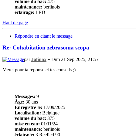
volume du bac:
475
maintenance:
berlinois
éclairage:
LED
Haut de page
Répondre en citant le message
Re: Cohabitation zebrasoma scopa
par
Jafinax
» Dim 21 Sep 2025, 21:57
Merci pour ta réponse et tes conseils ;)
Messages:
9
Âge:
30 ans
Enregistré le:
17/09/2025
Localisation:
Belgique
volume du bac:
375
mise en eau:
01/11/24
maintenance:
berlinois
éclairage:
3 Reefled 90