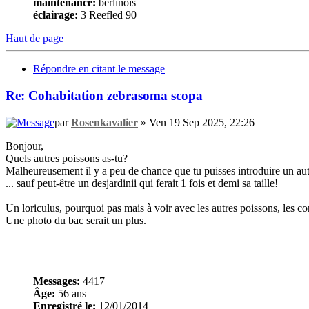
maintenance:
berlinois
éclairage:
3 Reefled 90
Haut de page
Répondre en citant le message
Re: Cohabitation zebrasoma scopa
par
Rosenkavalier
» Ven 19 Sep 2025, 22:26
Bonjour,
Quels autres poissons as-tu?
Malheureusement il y a peu de chance que tu puisses introduire un autr
... sauf peut-être un desjardinii qui ferait 1 fois et demi sa taille!
Un loriculus, pourquoi pas mais à voir avec les autres poissons, les cor
Une photo du bac serait un plus.
Messages:
4417
Âge:
56 ans
Enregistré le:
12/01/2014