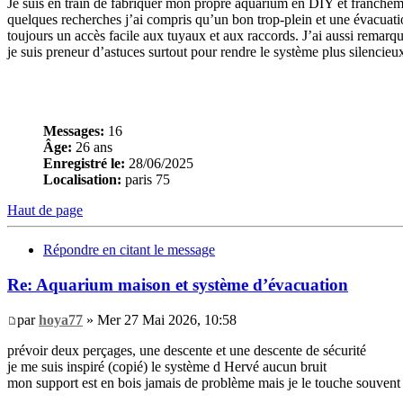
Je suis en train de fabriquer mon propre aquarium en DIY et franchemen
quelques recherches j’ai compris qu’un bon trop-plein et une évacuat
toujours un accès facile aux tuyaux et aux raccords. J’ai aussi remar
je suis preneur d’astuces surtout pour rendre le système plus silencieu
Messages:
16
Âge:
26 ans
Enregistré le:
28/06/2025
Localisation:
paris 75
Haut de page
Répondre en citant le message
Re: Aquarium maison et système d’évacuation
par
hoya77
» Mer 27 Mai 2026, 10:58
prévoir deux perçages, une descente et une descente de sécurité
je me suis inspiré (copié) le système d Hervé aucun bruit
mon support est en bois jamais de problème mais je le touche souvent