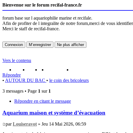
Bienvenue sur le forum recifal-france.fr
forum base sur l aquariophilie marine et recifale.
Afin de profiter de l integralite de notre forum,merci de vous identifi
Merci le staff de recifal-france.
Vers le contenu
portail
forum
faq
m'enregister
connexion
Répondre
•
AUTOUR DU BAC
•
le coin des bricoleurs
3 messages • Page
1
sur
1
Répondre en citant le message
Aquarium maison et système d’évacuation
par
Louiseravot
» Jeu 14 Mai 2026, 06:59