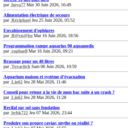
par
hoya77
Mar 30 Juin 2026, 16:49
Alimentation électrique de secours
par
Réciphael
Jeu 25 Juin 2026, 05:52
Envahissement d'ophiures
par
B@rn@bo
Mar 16 Juin 2026, 18:56
Programmation rampe aquarius 90 aquamedic
par
raphaell
Mar 16 Juin 2026, 09:21
Brassage pour un 40 litres
par
Tovaritch
Sam 06 Juin 2026, 10:59
Aquarium maison et système d’évacuation
par
Lio62
Jeu 28 Mai 2026, 11:46
Conseil pour retour à la vie de mon bac suite à un crash ?
par
Lio62
Jeu 28 Mai 2026, 11:28
Recifal sur sol sans fondation
par
brbk722
Jeu 07 Mai 2026, 23:44
Produire son propre caviar, mythe ou réalité ?