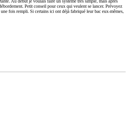
tante. Au début je voulais faire un système très simple, mais après
ébordement. Petit conseil pour ceux qui veulent se lancer. Prévoyez
ne fois rempli. Si certains ici ont déjà fabriqué leur bac eux-mêmes,