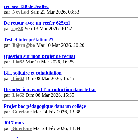
red sea 130 de Jealtec
par
NeyLad
Sam 21 Mar 2026, 03:33
De retour avec un reefer 625xxl
par
cig38
Ven 13 Mar 2026, 10:52
Test et interprétation ??
par
B@rn@bo
Mar 10 Mar 2026, 20:20
Question sur mon projet de récifal
par
Lio62
Mar 10 Mar 2026, 16:25
BH, solitaire et cohabitation
par
Lio62
Dim 08 Mar 2026, 15:45
Désinfection avant l’introduction dans le bac
par
Lio62
Dim 08 Mar 2026, 15:35
Projet bac pédagogique dans un collège
par
Guerlone
Mar 24 Fév 2026, 13:38
30l 7 mois
par
Guerlone
Mar 24 Fév 2026, 13:34