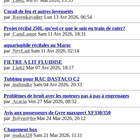
par
Lio62
Jeu 07 Mai 2026, 15:55
Corail de feu et autres joyeusetés
par
Rosenkavalier
Lun 13 Avr 2026, 06:54
Projet récifal 250L-qu’est-ce que je suis en train de rater?
par
CamLaque
Sam 11 Avr 2026, 18:31
aquariophile récifales au Maroc
par
NeyLad
Sam 11 Avr 2026, 02:14
FILTRE A LIT FLUIDISE
par
Lio62
Mar 07 Avr 2026, 18:17
Tubbing pour RAC DASTACO C2
par
mgbmike
Sam 04 Avr 2026, 20:33
Problèmes de bruit avec les moteurs pas à pas à engrenages
par
Acacia
Ven 27 Mar 2026, 08:32
Avis aux possesseurs de Gyre maxspect XF330/350
par
B@rn@bo
Mar 24 Mar 2026, 20:12
Chagement box
par
osaka320
Sam 21 Mar 2026, 11:11