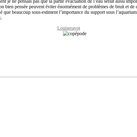
t je ne pensais pas que la partie évacuation de l’eau serait aussi impor
ion bien pensée peuvent éviter énormément de problèmes de bruit et de d
qué que beaucoup sous-estiment l’importance du support sous l’aquarium u
x.
Louiseravot