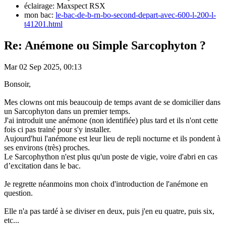
éclairage: Maxspect RSX
mon bac:
le-bac-de-b-rn-bo-second-depart-avec-600-l-200-l-
t41201.html
Re: Anémone ou Simple Sarcophyton ?
Mar 02 Sep 2025, 00:13
Bonsoir,
Mes clowns ont mis beaucouip de temps avant de se domicilier dans
un Sarcophyton dans un premier temps.
J'ai introduit une anémone (non identifiée) plus tard et ils n'ont cette
fois ci pas trainé pour s'y installer.
Aujourd'hui l'anémone est leur lieu de repli nocturne et ils pondent à
ses environs (très) proches.
Le Sarcophython n'est plus qu'un poste de vigie, voire d'abri en cas
d’excitation dans le bac.
Je regrette néanmoins mon choix d'introduction de l'anémone en
question.
Elle n'a pas tardé à se diviser en deux, puis j'en eu quatre, puis six,
etc...