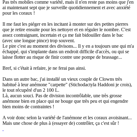
Pas très mobiles comme variété, mais il n'en reste pas moins que j'en
ai maintenant sept que je surveille quotidiennement et avec anxiété
pour les coraux !
Il me faut les piéger en les incitant à monter sur des petites pierres
que je retire ensuite pour les nettoyer et en réguler le nombre. C'est
assez contraignant, incertain et ça me fait bidouiller dans le bac
(avec une longue pince) trop souvent.
Le pire c'est au moment des divisons... Il y en a toujours une qui m'a
échappé, qui s'implante dans un endroit difficile d'accès, ou qui se
laisse flotter au risque de finir contre une pompe de brassage...
Bref, si c'était à refaire, je ne ferai pas ainsi.
Dans un autre bac, j'ai installé un vieux couple de Clowns très
habitué à leur anémone "carpette" (Stichodactyla Haddoni je crois),
le tout récupéré d'un 2 100 L.
Là, aucun souci. Pas de division incontrôlable, une très grosse
anémone bien en place qui ne bouge que très peu et qui engendre
bien moins de contraintes !
A voir donc selon la variété de l'anémone et les coraux avoisinant...
Mais une chose de plus à (essayer de) contrôler, ça c'est sûr !