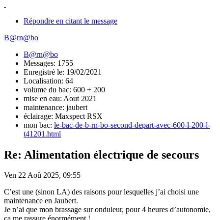
Répondre en citant le message
B@rn@bo
B@rn@bo
Messages: 1755
Enregistré le: 19/02/2021
Localisation: 64
volume du bac: 600 + 200
mise en eau: Aout 2021
maintenance: jaubert
éclairage: Maxspect RSX
mon bac:
le-bac-de-b-rn-bo-second-depart-avec-600-l-200-l-
t41201.html
Re: Alimentation électrique de secours
Ven 22 Aoû 2025, 09:55
C’est une (sinon LA) des raisons pour lesquelles j’ai choisi une
maintenance en Jaubert.
Je n’ai que mon brassage sur onduleur, pour 4 heures d’autonomie,
ça me rassure énormément !