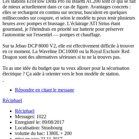
Les stations EcoFlow Delta Pro ou Bluetti AC200 sont ce qui se fait
de mieux actuellement dans ce cas de figure. Avantages concrets :
elles se rechargent en continu sur secteur, basculent en quelques
millisecondes sur coupure, et selon le modèle tu peux tenir plusieurs
heures avec pompes et brassage. L'éclairage ATI Sirius étant
gourmand, je l'éteindrais en priorité sur batterie pour préserver
l'autonomie sur l'essentiel — pompes et chauffage.
Sur ta Jebao DCP 8000 V2, elle est effectivement difficile à trouver
en ce moment. La Waveline DC10000 ou la Royal Exclusiv Red
Dragon sont des alternatives sérieuses si tu ne la trouves pas.
Tu as une idée du budget que tu veux allouer pour la sécurisation
électrique ? Ça aide à orienter vers le bon modèle de station.
Répondre en citant le message
Réciphael
Réciphael
Messages: 1022
Enregistré le: 09/08/2017
Localisation: Strasbourg
volume du bac: 1380L + 200
mise en eau: 23.11.2017