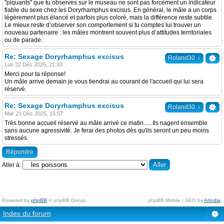
"piquants" que tu observes sur le museau ne sont pas forcément un indicateur
fiable du sexe chez les Doryrhamphus excisus. En général, le mâle a un corps
légèrement plus élancé et parfois plus coloré, mais la différence reste subtile.
Le mieux reste d’observer son comportement si tu comptes lui trouver un
nouveau partenaire : les mâles montrent souvent plus d’attitudes territoriales
ou de parade.
Re: Sexage Doryrhamphus excisus
↓
Roland30
Lun 22 Déc 2025, 21:33
Merci pour ta réponse!
Un mâle arrive demain je vous tiendrai au courant de l'accueil qui lui sera
réservé.
Re: Sexage Doryrhamphus excisus
↓
Roland30
Mar 23 Déc 2025, 15:57
Très bonne accueil réservé au mâle arrivé ce matin......Ils nagent ensemble
sans aucune agressivité. Je ferai des photos dès qu'ils seront un peu moins
stressés.
Répondre
Aller à:
Powered by
phpBB
© phpBB Group.
phpBB Mobile / SEO by
Artodia
.
Index du forum