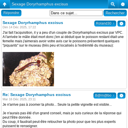
Sexage Doryrhamphus excisus
Répondre
Sexage Doryrhamphus excisus
↓
Roland30
Dim 14 Déc 2025, 17:22
J'ai fait l'acquisition, il y a peu d'un couple de Doryrhamphus excisus par VPC.
A l'arrivée le mâle était mort donc j'en ai déduit que le poisson restant était une
femelle mais j'aimerais avoir votre avis car le poissons présentent quelques
"piquants" sur le museau (très peu et localisés à l'extrémité du museau):
Re: Sexage Doryrhamphus excisus
↓
B@rn@bo
Mar 16 Déc 2025, 23:11
Je n'arrive pas à zoomer ta photo... Seule la petite vignette est visible...
Je n'aurais pas été d'un grand conseil, mais je suis curieux de la réponse qui
peut t'être donnée.
Du coup, il faudrait peut-être retoucher ta photo pour que les plus experts
puissent te renseigner.