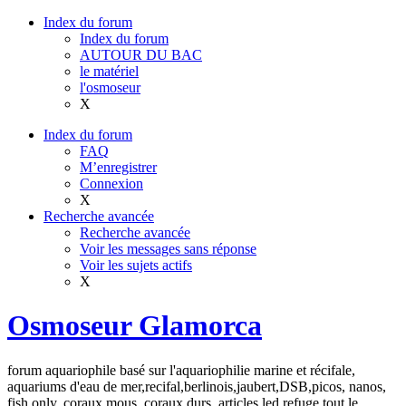
Index du forum
Index du forum
AUTOUR DU BAC
le matériel
l'osmoseur
X
Index du forum
FAQ
M’enregistrer
Connexion
X
Recherche avancée
Recherche avancée
Voir les messages sans réponse
Voir les sujets actifs
X
Osmoseur Glamorca
forum aquariophile basé sur l'aquariophilie marine et récifale,
aquariums d'eau de mer,recifal,berlinois,jaubert,DSB,picos, nanos,
fish only, coraux mous, coraux durs, articles,led,refuge tout le