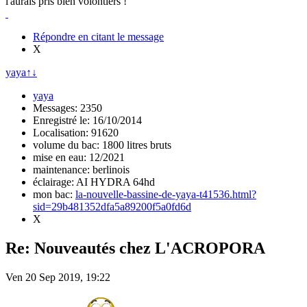
l'aurais pris bien volontiers !
Répondre en citant le message
X
yaya
↑
↓
yaya
Messages: 2350
Enregistré le: 16/10/2014
Localisation: 91620
volume du bac: 1800 litres bruts
mise en eau: 12/2021
maintenance: berlinois
éclairage: AI HYDRA 64hd
mon bac:
la-nouvelle-bassine-de-yaya-t41536.html?
sid=29b481352dfa5a89200f5a0fd6d
X
Re: Nouveautés chez L'ACROPORA
Ven 20 Sep 2019, 19:22