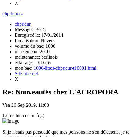
X
chprieur
↑
↓
chprieur
Messages: 3015
Enregistré le: 17/01/2014
Localisation: Nevers
volume du bac: 1000
mise en eau: 2010
maintenance: berlinois
éclairage: LED diy
mon bac:
1000-litres-chprieur-t16001.html
Site Internet
X
Re: Nouveautés chez L'ACROPORA
Ven 20 Sep 2019, 11:08
J'aime bien celui là ;-)
Si je n'étais pas persuadé que mes poissons ne s'en délectent , je te