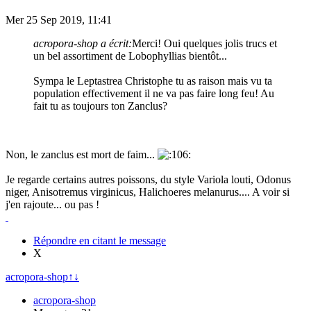
Mer 25 Sep 2019, 11:41
acropora-shop a écrit:
Merci! Oui quelques jolis trucs et
un bel assortiment de Lobophyllias bientôt...
Sympa le Leptastrea Christophe tu as raison mais vu ta
population effectivement il ne va pas faire long feu! Au
fait tu as toujours ton Zanclus?
Non, le zanclus est mort de faim...
Je regarde certains autres poissons, du style Variola louti, Odonus
niger, Anisotremus virginicus, Halichoeres melanurus.... A voir si
j'en rajoute... ou pas !
Répondre en citant le message
X
acropora-shop
↑
↓
acropora-shop