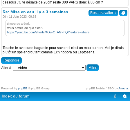
dessous , tu te désaxe de 20cm reste 300 PARS donc à 80 cm ?
Re: Mise en eau il y a 3 semaines
↓
Rosenkavalier
Dim 11 Juin 2023, 09:33
tinoperso a écrit:
Vous savez ce que c'est?
https://youtube.com/shorts/4Ou-C_AGFhQ?feature=share
Touche le avec une baguette pour savoir si c'est un mou ou non. Moi je dirais
plutôt un sps encroutant comme Echinopora ou Leptoseris.
Répondre
Aller à:
Powered by
phpBB
© phpBB Group.
phpBB Mobile / SEO by
Artodia
.
Index du forum
#