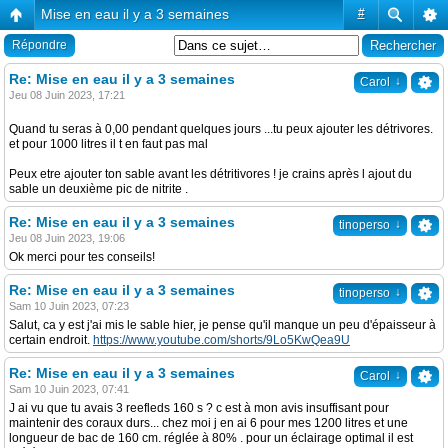
Mise en eau il y a 3 semaines
#
Répondre
Re: Mise en eau il y a 3 semaines
↓
Carol
Jeu 08 Juin 2023, 17:21
Quand tu seras à 0,00 pendant quelques jours ...tu peux ajouter les détrivores.
et pour 1000 litres il t en faut pas mal
Peux etre ajouter ton sable avant les détritivores ! je crains après l ajout du
sable un deuxième pic de nitrite .
Re: Mise en eau il y a 3 semaines
↓
tinoperso
Jeu 08 Juin 2023, 19:06
Ok merci pour tes conseils!
Re: Mise en eau il y a 3 semaines
↓
tinoperso
Sam 10 Juin 2023, 07:23
Salut, ca y est j'ai mis le sable hier, je pense qu'il manque un peu d'épaisseur à
certain endroit.
https://www.youtube.com/shorts/9Lo5KwQea9U
Re: Mise en eau il y a 3 semaines
↓
Carol
Sam 10 Juin 2023, 07:41
J ai vu que tu avais 3 reefleds 160 s ? c est à mon avis insuffisant pour
maintenir des coraux durs... chez moi j en ai 6 pour mes 1200 litres et une
longueur de bac de 160 cm. réglée à 80% . pour un éclairage optimal il est