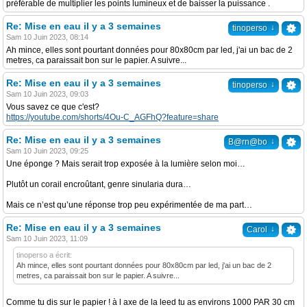
préférable de multiplier les points lumineux et de baisser la puissance .
Re: Mise en eau il y a 3 semaines
↓
tinoperso
Sam 10 Juin 2023, 08:14
Ah mince, elles sont pourtant données pour 80x80cm par led, j'ai un bac de 2
metres, ca paraissait bon sur le papier. A suivre...
Re: Mise en eau il y a 3 semaines
↓
tinoperso
Sam 10 Juin 2023, 09:03
Vous savez ce que c'est?
https://youtube.com/shorts/4Ou-C_AGFhQ?feature=share
Re: Mise en eau il y a 3 semaines
↓
B@rn@bo
Sam 10 Juin 2023, 09:25
Une éponge ? Mais serait trop exposée à la lumière selon moi…
Plutôt un corail encroûtant, genre sinularia dura…
Mais ce n’est qu’une réponse trop peu expérimentée de ma part…
Re: Mise en eau il y a 3 semaines
↓
Carol
Sam 10 Juin 2023, 11:09
tinoperso a écrit:
Ah mince, elles sont pourtant données pour 80x80cm par led, j'ai un bac de 2
metres, ca paraissait bon sur le papier. A suivre...
Comme tu dis sur le papier ! à l axe de la leed tu as environs 1000 PAR 30 cm