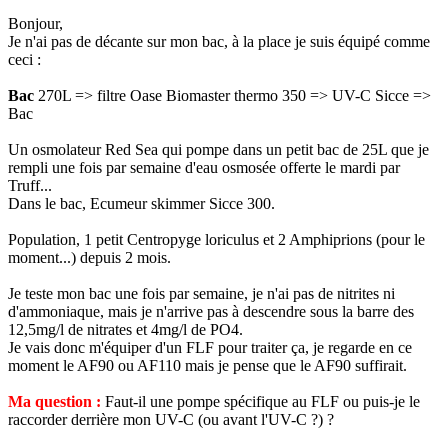
Bonjour,
Je n'ai pas de décante sur mon bac, à la place je suis équipé comme
ceci :
Bac
270L => filtre Oase Biomaster thermo 350 => UV-C Sicce =>
Bac
Un osmolateur Red Sea qui pompe dans un petit bac de 25L que je
rempli une fois par semaine d'eau osmosée offerte le mardi par
Truff...
Dans le bac, Ecumeur skimmer Sicce 300.
Population, 1 petit Centropyge loriculus et 2 Amphiprions (pour le
moment...) depuis 2 mois.
Je teste mon bac une fois par semaine, je n'ai pas de nitrites ni
d'ammoniaque, mais je n'arrive pas à descendre sous la barre des
12,5mg/l de nitrates et 4mg/l de PO4.
Je vais donc m'équiper d'un FLF pour traiter ça, je regarde en ce
moment le AF90 ou AF110 mais je pense que le AF90 suffirait.
Ma question :
Faut-il une pompe spécifique au FLF ou puis-je le
raccorder derrière mon UV-C (ou avant l'UV-C ?) ?