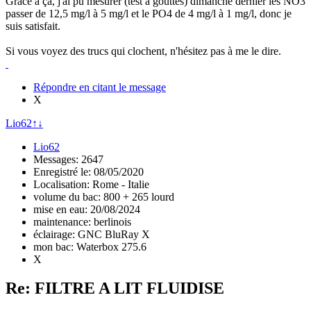
Grâce à ça, j'ai pu mesurer (test à gouttes) dimanche dernier les NO3
passer de 12,5 mg/l à 5 mg/l et le PO4 de 4 mg/l à 1 mg/l, donc je
suis satisfait.
Si vous voyez des trucs qui clochent, n'hésitez pas à me le dire.
Répondre en citant le message
X
Lio62
↑
↓
Lio62
Messages: 2647
Enregistré le: 08/05/2020
Localisation: Rome - Italie
volume du bac: 800 + 265 lourd
mise en eau: 20/08/2024
maintenance: berlinois
éclairage: GNC BluRay X
mon bac: Waterbox 275.6
X
Re: FILTRE A LIT FLUIDISE