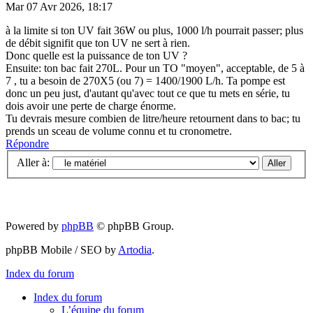
Mar 07 Avr 2026, 18:17
à la limite si ton UV fait 36W ou plus, 1000 l/h pourrait passer; plus
de débit signifit que ton UV ne sert à rien.
Donc quelle est la puissance de ton UV ?
Ensuite: ton bac fait 270L. Pour un TO "moyen", acceptable, de 5 à
7 , tu a besoin de 270X5 (ou 7) = 1400/1900 L/h. Ta pompe est
donc un peu just, d'autant qu'avec tout ce que tu mets en série, tu
dois avoir une perte de charge énorme.
Tu devrais mesure combien de litre/heure retournent dans to bac; tu
prends un sceau de volume connu et tu cronometre.
Répondre
Aller à:
Powered by
phpBB
© phpBB Group.
phpBB Mobile / SEO by
Artodia
.
Index du forum
Index du forum
L’équipe du forum