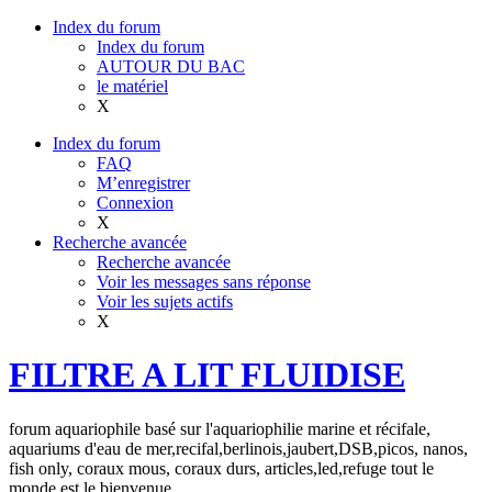
Index du forum
Index du forum
AUTOUR DU BAC
le matériel
X
Index du forum
FAQ
M’enregistrer
Connexion
X
Recherche avancée
Recherche avancée
Voir les messages sans réponse
Voir les sujets actifs
X
FILTRE A LIT FLUIDISE
forum aquariophile basé sur l'aquariophilie marine et récifale,
aquariums d'eau de mer,recifal,berlinois,jaubert,DSB,picos, nanos,
fish only, coraux mous, coraux durs, articles,led,refuge tout le
monde est le bienvenue.