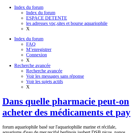
Index du forum
Index du forum
ESPACE DETENTE
les adresses vpc,sites et bourse aquariophile
X
Index du forum
FAQ
M’enregistrer
Connexion
X
Recherche avancée
Recherche avancée
Voir les messages sans réponse
Voir les sujets actifs
X
Dans quelle pharmacie peut-on
acheter des médicaments et pay
forum aquariophile basé sur l'aquariophilie marine et récifale,
aquariums d'eau de mer,recifal,berlinois,jaubert,DSB,picos, nanos,