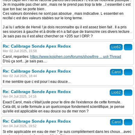
Recif captif MR Hervé raconte parfois des betises ! c est de notoriété publique .
Je m inquiète pas cher ami , mais ne te prend pas trop la tete ...l essentiel c est
que ton bac se porte bien .
Ces valeurs données ne sont pas absolue , mais indicative. L essentiel en
recifal c est des valeurs stables sur le long terme.
J ai lu l article de Hervé ! je dois reconnaitre qu il est assez bien fait . Il a pris
ses sources à gauche et à droite et n a fait que de transcrire ces divers lecture .
Je sais pas ou il est allez chercher ce +205 sur l ORP. ?
Re: Calibrage Sonde Apex Redox
Lio62
Mer 02 Juil 2025, 15:58
Carol, regardes:
https://www.koiphen.com/forums/showthre ... uot-Thread
D'où ça sort....je sais pas....
Re: Calibrage Sonde Apex Redox
Carol
Mer 02 Juil 2025, 18:44
Il me semble que c est pour l eau douce...
Re: Calibrage Sonde Apex Redox
Lio62
Ven 04 Juil 2025, 14:16
Exact Carol, mais c'était juste pour te dire de l'existence de cette formule.
Cela dit, si cette formule a un quelconque fondement scientifique, je pense
qu'elle est applicable en eau douce ou de mer non ?
Re: Calibrage Sonde Apex Redox
Carol
Ven 04 Juil 2025, 19:52
Si elle applicable en eau de mer ? je suis complètement dans les choux....avec