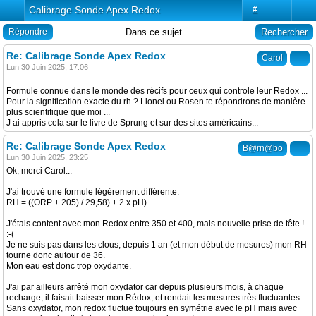
Calibrage Sonde Apex Redox
#
Répondre
Re: Calibrage Sonde Apex Redox
Carol
Lun 30 Juin 2025, 17:06
Formule connue dans le monde des récifs pour ceux qui controle leur Redox ...
Pour la signification exacte du rh ? Lionel ou Rosen te répondrons de manière
plus scientifique que moi ...
J ai appris cela sur le livre de Sprung et sur des sites américains...
Re: Calibrage Sonde Apex Redox
B@rn@bo
Lun 30 Juin 2025, 23:25
Ok, merci Carol...
J'ai trouvé une formule légèrement différente.
RH = ((ORP + 205) / 29,58) + 2 x pH)
J'étais content avec mon Redox entre 350 et 400, mais nouvelle prise de tête !
:-(
Je ne suis pas dans les clous, depuis 1 an (et mon début de mesures) mon RH
tourne donc autour de 36.
Mon eau est donc trop oxydante.
J'ai par ailleurs arrêté mon oxydator car depuis plusieurs mois, à chaque
recharge, il faisait baisser mon Rédox, et rendait les mesures très fluctuantes.
Sans oxydator, mon redox fluctue toujours en symétrie avec le pH mais avec