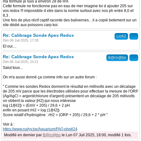
ma formule je suis à environ 28 de RH.
Cette formule ne fonctionne pas en eau de mer imagine toi d ajouter 205 sur
vos redox !!! impossible d etre dans la norme surtout avec nos ph entre 8,0 et
8,3 .
Une fois de plus récif captif raconte des balivernes... il a copié betement sur un
site dédié aux poissons carp koi.
Re: Calibrage Sonde Apex Redox
Lio62
Dim 06 Juil 2025, 17:28
Et oui....
Re: Calibrage Sonde Apex Redox
B@rn@bo
Dim 06 Juil 2025, 23:21
Salut tous...
On m'a aussi donné ça comme info sur un autre forum :
" Comme les sondes Redox donnent le résultat en millivolts avec un décalage
de 205 mV parce que les électrodes utilisées pour effectuer la mesure de l'ORP
(Ag/AgCl = argent/chlorure d'argent) présentent un décalage de 205 millivolts
on obtient la valeur [H2] qui nous intéresse
log (1/[H2]) = (EmV + 205) / 29,6 + 2 pH
enfin en posant rH2 = log (1/[H2])
Score relatif d'hydrogène : rH2 = (ORP + 205) / 29,6 + 2 * pH "
Voir à :
https://www.rudyv.be/Aquarium/FAQ.php#24
Modifié en dernier par
B@rn@bo
le Lun 07 Juil 2025, 18:00, modifié 1 fois.