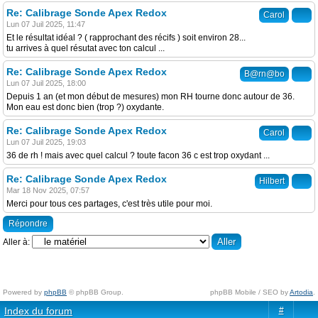
Re: Calibrage Sonde Apex Redox
Carol
Lun 07 Juil 2025, 11:47
Et le résultat idéal ? ( rapprochant des récifs ) soit environ 28...
tu arrives à quel résutat avec ton calcul ...
Re: Calibrage Sonde Apex Redox
B@rn@bo
Lun 07 Juil 2025, 18:00
Depuis 1 an (et mon début de mesures) mon RH tourne donc autour de 36.
Mon eau est donc bien (trop ?) oxydante.
Re: Calibrage Sonde Apex Redox
Carol
Lun 07 Juil 2025, 19:03
36 de rh ! mais avec quel calcul ? toute facon 36 c est trop oxydant ...
Re: Calibrage Sonde Apex Redox
Hilbert
Mar 18 Nov 2025, 07:57
Merci pour tous ces partages, c'est très utile pour moi.
Répondre
Aller à:
Powered by
phpBB
© phpBB Group.
phpBB Mobile / SEO by
Artodia
.
Index du forum
#