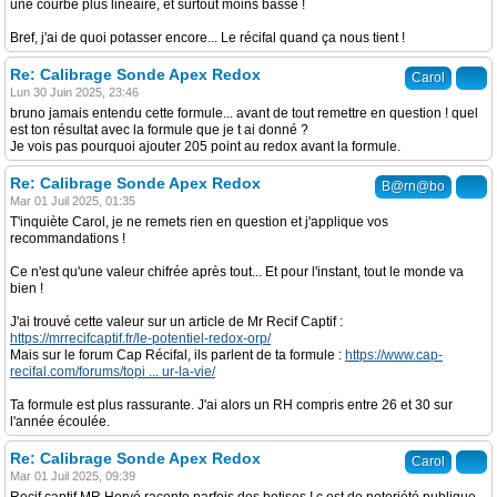
une courbe plus linéaire, et surtout moins basse !
Bref, j'ai de quoi potasser encore... Le récifal quand ça nous tient !
Re: Calibrage Sonde Apex Redox
Carol
Lun 30 Juin 2025, 23:46
bruno jamais entendu cette formule... avant de tout remettre en question ! quel
est ton résultat avec la formule que je t ai donné ?
Je vois pas pourquoi ajouter 205 point au redox avant la formule.
Re: Calibrage Sonde Apex Redox
B@rn@bo
Mar 01 Juil 2025, 01:35
T'inquiète Carol, je ne remets rien en question et j'applique vos
recommandations !
Ce n'est qu'une valeur chifrée après tout... Et pour l'instant, tout le monde va
bien !
J'ai trouvé cette valeur sur un article de Mr Recif Captif :
https://mrrecifcaptif.fr/le-potentiel-redox-orp/
Mais sur le forum Cap Récifal, ils parlent de ta formule :
https://www.cap-
recifal.com/forums/topi ... ur-la-vie/
Ta formule est plus rassurante. J'ai alors un RH compris entre 26 et 30 sur
l'année écoulée.
Re: Calibrage Sonde Apex Redox
Carol
Mar 01 Juil 2025, 09:39