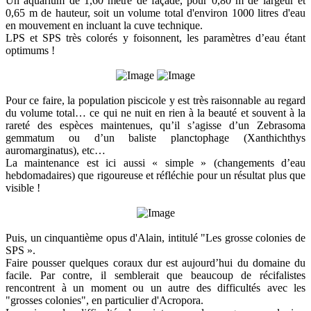
Un aquarium de 1,60 mètre de façade, pour 0,80 m de largeur et
0,65 m de hauteur, soit un volume total d'environ 1000 litres d'eau
en mouvement en incluant la cuve technique.
LPS et SPS très colorés y foisonnent, les paramètres d’eau étant
optimums !
Pour ce faire, la population piscicole y est très raisonnable au regard
du volume total… ce qui ne nuit en rien à la beauté et souvent à la
rareté des espèces maintenues, qu’il s’agisse d’un Zebrasoma
gemmatum ou d’un baliste planctophage (Xanthichthys
auromarginatus), etc…
La maintenance est ici aussi « simple » (changements d’eau
hebdomadaires) que rigoureuse et réfléchie pour un résultat plus que
visible !
Puis, un cinquantième opus d'Alain, intitulé "Les grosse colonies de
SPS ».
Faire pousser quelques coraux dur est aujourd’hui du domaine du
facile. Par contre, il semblerait que beaucoup de récifalistes
rencontrent à un moment ou un autre des difficultés avec les
"grosses colonies", en particulier d'Acropora.