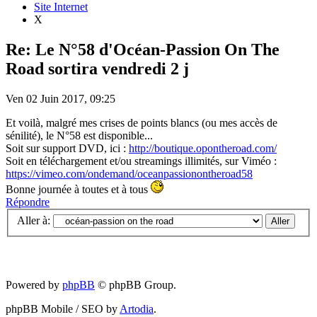
Site Internet
X
Re: Le N°58 d'Océan-Passion On The
Road sortira vendredi 2 j
Ven 02 Juin 2017, 09:25
Et voilà, malgré mes crises de points blancs (ou mes accès de
sénilité), le N°58 est disponible...
Soit sur support DVD, ici :
http://boutique.opontheroad.com/
Soit en téléchargement et/ou streamings illimités, sur Viméo :
https://vimeo.com/ondemand/oceanpassionontheroad58
Bonne journée à toutes et à tous
Répondre
Aller à:
Powered by
phpBB
© phpBB Group.
phpBB Mobile / SEO by
Artodia
.