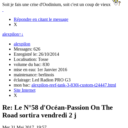
Soit je fais une crise d'Oodinium, soit c'est un coup de vieux
Répondre en citant le message
X
alexpilon
↑
↓
alexpilon
Messages: 626
Enregistré le: 26/10/2014
Localisation: Tosse
volume du bac: 830
mise en eau: 1er Janvier 2016
maintenance: berlinois
éclairage: Led Radion PRO G3
mon bac:
alexpilon-reef-tank-3-830l-custom-t24447.html
Site Internet
X
Re: Le N°58 d'Océan-Passion On The
Road sortira vendredi 2 j
Mer 31 Mai 2017, 19:57