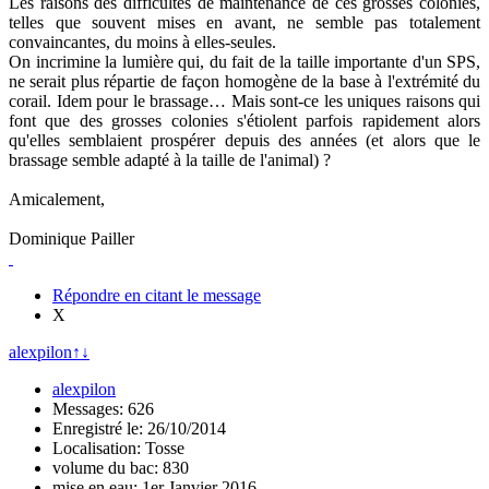
Les raisons des difficultés de maintenance de ces grosses colonies,
telles que souvent mises en avant, ne semble pas totalement
convaincantes, du moins à elles-seules.
On incrimine la lumière qui, du fait de la taille importante d'un SPS,
ne serait plus répartie de façon homogène de la base à l'extrémité du
corail. Idem pour le brassage… Mais sont-ce les uniques raisons qui
font que des grosses colonies s'étiolent parfois rapidement alors
qu'elles semblaient prospérer depuis des années (et alors que le
brassage semble adapté à la taille de l'animal) ?
Amicalement,
Dominique Pailler
Répondre en citant le message
X
alexpilon
↑
↓
alexpilon
Messages: 626
Enregistré le: 26/10/2014
Localisation: Tosse
volume du bac: 830
mise en eau: 1er Janvier 2016