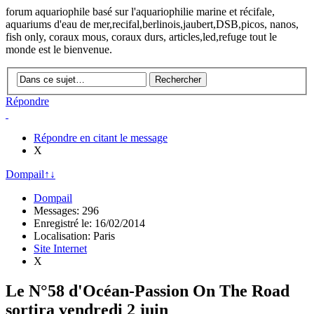
forum aquariophile basé sur l'aquariophilie marine et récifale,
aquariums d'eau de mer,recifal,berlinois,jaubert,DSB,picos, nanos,
fish only, coraux mous, coraux durs, articles,led,refuge tout le
monde est le bienvenue.
Répondre
Répondre en citant le message
X
Dompail
↑
↓
Dompail
Messages: 296
Enregistré le: 16/02/2014
Localisation: Paris
Site Internet
X
Le N°58 d'Océan-Passion On The Road
sortira vendredi 2 juin