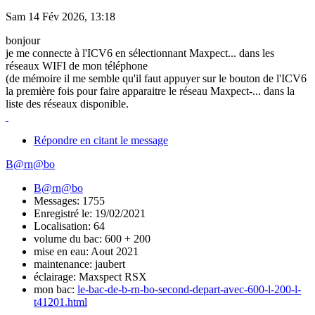
Sam 14 Fév 2026, 13:18
bonjour
je me connecte à l'ICV6 en sélectionnant Maxpect... dans les
réseaux WIFI de mon téléphone
(de mémoire il me semble qu'il faut appuyer sur le bouton de l'ICV6
la première fois pour faire apparaitre le réseau Maxpect-... dans la
liste des réseaux disponible.
Répondre en citant le message
B@rn@bo
B@rn@bo
Messages: 1755
Enregistré le: 19/02/2021
Localisation: 64
volume du bac: 600 + 200
mise en eau: Aout 2021
maintenance: jaubert
éclairage: Maxspect RSX
mon bac:
le-bac-de-b-rn-bo-second-depart-avec-600-l-200-l-
t41201.html