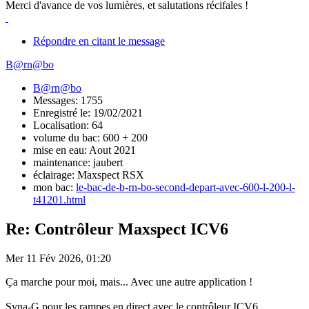
Merci d'avance de vos lumières, et salutations récifales !
Répondre en citant le message
B@rn@bo
B@rn@bo
Messages: 1755
Enregistré le: 19/02/2021
Localisation: 64
volume du bac: 600 + 200
mise en eau: Aout 2021
maintenance: jaubert
éclairage: Maxspect RSX
mon bac:
le-bac-de-b-rn-bo-second-depart-avec-600-l-200-l-
t41201.html
Re: Contrôleur Maxspect ICV6
Mer 11 Fév 2026, 01:20
Ça marche pour moi, mais... Avec une autre application !
Syna-G pour les rampes en direct avec le contrôleur ICV6...