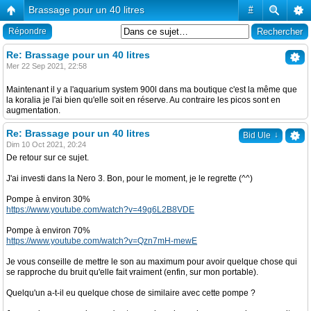
Brassage pour un 40 litres
#
Répondre
Re: Brassage pour un 40 litres
Mer 22 Sep 2021, 22:58
Maintenant il y a l'aquarium system 900l dans ma boutique c'est la même que
la koralia je l'ai bien qu'elle soit en réserve. Au contraire les picos sont en
augmentation.
Re: Brassage pour un 40 litres
↓
Bid Ule
Dim 10 Oct 2021, 20:24
De retour sur ce sujet.
J'ai investi dans la Nero 3. Bon, pour le moment, je le regrette (^^)
Pompe à environ 30%
https://www.youtube.com/watch?v=49g6L2B8VDE
Pompe à environ 70%
https://www.youtube.com/watch?v=Qzn7mH-mewE
Je vous conseille de mettre le son au maximum pour avoir quelque chose qui
se rapproche du bruit qu'elle fait vraiment (enfin, sur mon portable).
Quelqu'un a-t-il eu quelque chose de similaire avec cette pompe ?