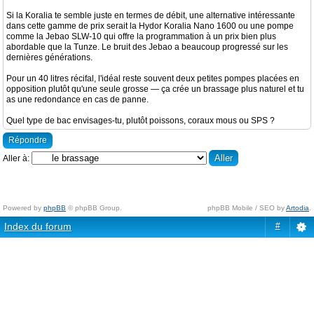
Si la Koralia te semble juste en termes de débit, une alternative intéressante
dans cette gamme de prix serait la Hydor Koralia Nano 1600 ou une pompe
comme la Jebao SLW-10 qui offre la programmation à un prix bien plus
abordable que la Tunze. Le bruit des Jebao a beaucoup progressé sur les
dernières générations.
Pour un 40 litres récifal, l'idéal reste souvent deux petites pompes placées en
opposition plutôt qu'une seule grosse — ça crée un brassage plus naturel et tu
as une redondance en cas de panne.
Quel type de bac envisages-tu, plutôt poissons, coraux mous ou SPS ?
Répondre
Aller à:
Powered by
phpBB
© phpBB Group.
phpBB Mobile / SEO by
Artodia
.
Index du forum
#