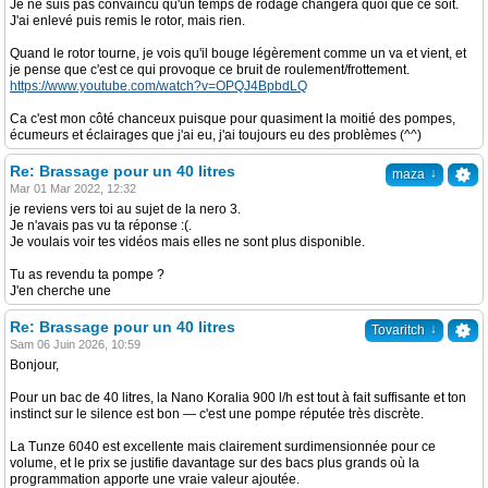
Je ne suis pas convaincu qu'un temps de rodage changera quoi que ce soit.
J'ai enlevé puis remis le rotor, mais rien.
Quand le rotor tourne, je vois qu'il bouge légèrement comme un va et vient, et
je pense que c'est ce qui provoque ce bruit de roulement/frottement.
https://www.youtube.com/watch?v=OPQJ4BpbdLQ
Ca c'est mon côté chanceux puisque pour quasiment la moitié des pompes,
écumeurs et éclairages que j'ai eu, j'ai toujours eu des problèmes (^^)
Re: Brassage pour un 40 litres
↓
maza
Mar 01 Mar 2022, 12:32
je reviens vers toi au sujet de la nero 3.
Je n'avais pas vu ta réponse :(.
Je voulais voir tes vidéos mais elles ne sont plus disponible.
Tu as revendu ta pompe ?
J'en cherche une
Re: Brassage pour un 40 litres
↓
Tovaritch
Sam 06 Juin 2026, 10:59
Bonjour,
Pour un bac de 40 litres, la Nano Koralia 900 l/h est tout à fait suffisante et ton
instinct sur le silence est bon — c'est une pompe réputée très discrète.
La Tunze 6040 est excellente mais clairement surdimensionnée pour ce
volume, et le prix se justifie davantage sur des bacs plus grands où la
programmation apporte une vraie valeur ajoutée.