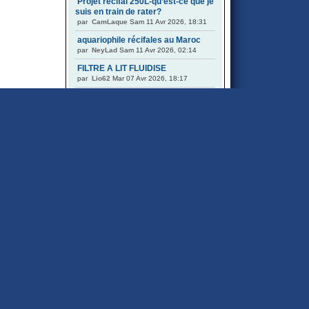
Projet récifal 250L-qu’est-ce que je
suis en train de rater?
par
CamLaque
Sam 11 Avr 2026, 18:31
aquariophile récifales au Maroc
par
NeyLad
Sam 11 Avr 2026, 02:14
FILTRE A LIT FLUIDISE
par
Lio62
Mar 07 Avr 2026, 18:17
Tubbing pour RAC DASTACO C2
par
mgbmike
Sam 04 Avr 2026, 20:33
Problèmes de bruit avec les
moteurs pas à pas à engrenages
par
Acacia
Ven 27 Mar 2026, 08:32
Avis aux possesseurs de Gyre
maxspect XF330/350
par
B@rn@bo
Mar 24 Mar 2026, 20:12
Chagement box
par
osaka320
Sam 21 Mar 2026, 11:11
red sea 130 de Jealtec
par
NeyLad
Sam 21 Mar 2026, 03:33
De retour avec un reefer 625xxl
par
cig38
Ven 13 Mar 2026, 10:52
Test et interprétation ??
par
B@rn@bo
Mar 10 Mar 2026, 20:20