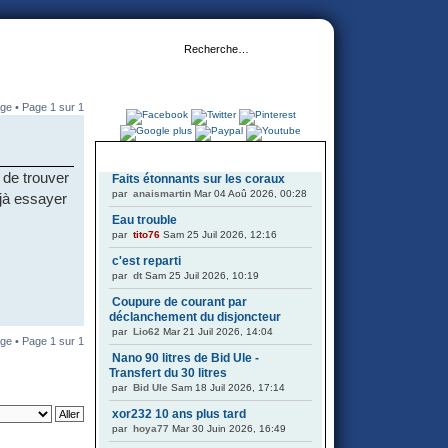
ge • Page
1
sur
1
DERNIERS SUJETS
 de trouver
Faits étonnants sur les coraux
par
anaismartin
Mar 04 Aoû 2026, 00:28
éjà essayer
Eau trouble
par
tito76
Sam 25 Juil 2026, 12:16
c'est reparti
par
dt
Sam 25 Juil 2026, 10:19
Coupure de courant par
déclanchement du disjoncteur
par
Lio62
Mar 21 Juil 2026, 14:04
ge • Page
1
sur
1
Nano 90 litres de Bid Ule -
Transfert du 30 litres
par
Bid Ule
Sam 18 Juil 2026, 17:14
xor232 10 ans plus tard
par
hoya77
Mar 30 Juin 2026, 16:49