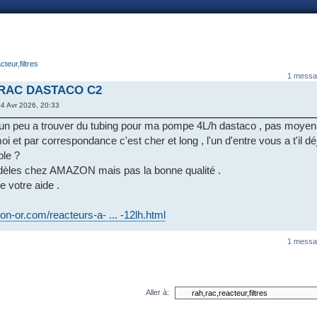
nnexion
cteur,filtres
1 messa
r RAC DASTACO C2
4 Avr 2026, 20:33
 un peu a trouver du tubing pour ma pompe 4L/h dastaco , pas moyen
 et par correspondance c'est cher et long , l'un d'entre vous a t'il d
ble ?
dèles chez AMAZON mais pas la bonne qualité .
 votre aide .
on-or.com/reacteurs-a- ... -12lh.html
1 messa
Aller à: