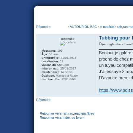
portail
forum
faq
m'enregister
co
Répondre
•
AUTOUR DU BAC
•
le matériel
•
rah,rac,rea
Tubbing pou
mgbmike
par
mgbmike
» Sam 0
Messages:
195
Bonjour je galère
Âge:
54 ans
Enregistré le:
31/01/2016
proche de chez moi
Localisation:
62
un tuyau compati
volume du bac:
360
mise en eau:
25/03/2017
J'ai essayé 2 mo
maintenance:
berlinois
éclairage:
Maxspect Razor
D'avance merci de
mon bac:
Bac 120/50/60
https://www.poiss
Répondre
Retourner vers rah,rac,reacteur,filtres
Retourner vers Index du forum