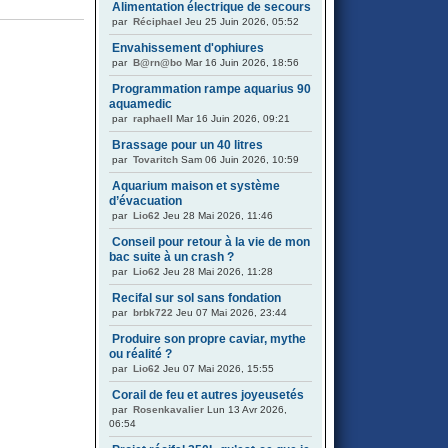
Alimentation électrique de secours
par
Réciphael
Jeu 25 Juin 2026, 05:52
Envahissement d'ophiures
par
B@rn@bo
Mar 16 Juin 2026, 18:56
Programmation rampe aquarius 90
aquamedic
par
raphaell
Mar 16 Juin 2026, 09:21
Brassage pour un 40 litres
par
Tovaritch
Sam 06 Juin 2026, 10:59
Aquarium maison et système
d’évacuation
par
Lio62
Jeu 28 Mai 2026, 11:46
Conseil pour retour à la vie de mon
bac suite à un crash ?
par
Lio62
Jeu 28 Mai 2026, 11:28
Recifal sur sol sans fondation
par
brbk722
Jeu 07 Mai 2026, 23:44
Produire son propre caviar, mythe
ou réalité ?
par
Lio62
Jeu 07 Mai 2026, 15:55
Corail de feu et autres joyeusetés
par
Rosenkavalier
Lun 13 Avr 2026,
06:54