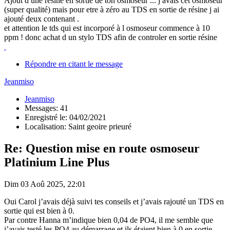
Ajout d une résine en sortie de ton osmoseur ... j avais cet osmoseur
(super qualité) mais pour etre à zéro au TDS en sortie de résine j ai
ajouté deux contenant .
et attention le tds qui est incorporé à l osmoseur commence à 10
ppm ! donc achat d un stylo TDS afin de controler en sortie résine
Répondre en citant le message
Jeanmiso
Jeanmiso
Messages: 41
Enregistré le: 04/02/2021
Localisation: Saint geoire prieuré
Re: Question mise en route osmoseur
Platinium Line Plus
Dim 03 Aoû 2025, 22:01
Oui Carol j’avais déjà suivi tes conseils et j’avais rajouté un TDS en
sortie qui est bien à 0.
Par contre Hanna m’indique bien 0,04 de PO4, il me semble que
j’avais testé les PO4 au démarrage et ils étaient bien à 0 en sortie,