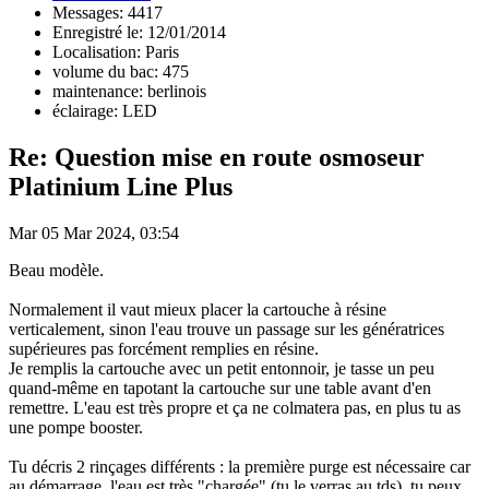
Messages: 4417
Enregistré le: 12/01/2014
Localisation: Paris
volume du bac: 475
maintenance: berlinois
éclairage: LED
Re: Question mise en route osmoseur
Platinium Line Plus
Mar 05 Mar 2024, 03:54
Beau modèle.
Normalement il vaut mieux placer la cartouche à résine
verticalement, sinon l'eau trouve un passage sur les génératrices
supérieures pas forcément remplies en résine.
Je remplis la cartouche avec un petit entonnoir, je tasse un peu
quand-même en tapotant la cartouche sur une table avant d'en
remettre. L'eau est très propre et ça ne colmatera pas, en plus tu as
une pompe booster.
Tu décris 2 rinçages différents : la première purge est nécessaire car
au démarrage, l'eau est très "chargée" (tu le verras au tds), tu peux