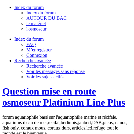
Index du forum
Index du forum
AUTOUR DU BAC
le matériel
l'osmoseur
Index du forum
FAQ
M’enregistrer
Connexion
Recherche avancée
Recherche avancée
Voir les messages sans réponse
Voir les sujets actifs
Question mise en route
osmoseur Platinium Line Plus
forum aquariophile basé sur l'aquariophilie marine et récifale,
aquariums d'eau de mer,recifal,berlinois,jaubert,DSB,picos, nanos,
fish only, coraux mous, coraux durs, articles,led,refuge tout le
monde est le bienvenue.