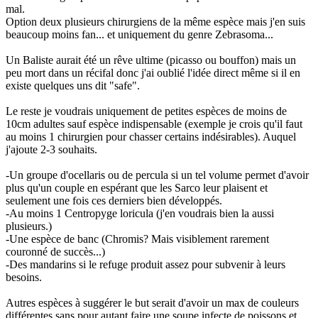
mal.
Option deux plusieurs chirurgiens de la même espèce mais j'en suis
beaucoup moins fan... et uniquement du genre Zebrasoma...
Un Baliste aurait été un rêve ultime (picasso ou bouffon) mais un
peu mort dans un récifal donc j'ai oublié l'idée direct même si il en
existe quelques uns dit "safe".
Le reste je voudrais uniquement de petites espèces de moins de
10cm adultes sauf espèce indispensable (exemple je crois qu'il faut
au moins 1 chirurgien pour chasser certains indésirables). Auquel
j'ajoute 2-3 souhaits.
-Un groupe d'ocellaris ou de percula si un tel volume permet d'avoir
plus qu'un couple en espérant que les Sarco leur plaisent et
seulement une fois ces derniers bien développés.
-Au moins 1 Centropyge loricula (j'en voudrais bien la aussi
plusieurs.)
-Une espèce de banc (Chromis? Mais visiblement rarement
couronné de succès...)
-Des mandarins si le refuge produit assez pour subvenir à leurs
besoins.
Autres espèces à suggérer le but serait d'avoir un max de couleurs
différentes sans pour autant faire une soupe infecte de poissons et