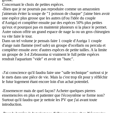
Concernant le choix de petites espèces.
-Bien que je ne pourrais pas reproduire comme un amazonien
j'aimerais éviter la soupe de "1 poisson de chaque" j'aime bien avoir
une espèce plus grosse que les autres (d'ou l'idée du couple
d'Auriga) et compléter ensuite par des espèces 50% plus petites
qu'eux et pourquoi pas en maintenir plusieurs si la place le permet.
Autre raison offrir un grand espace de nage la ou un gros chirurgien
va vite faire le tour.
Dans un tel volume je pensais faire 1 couple d'Auriga 1 couple
d'ange nain flamme (reef safe) un groupe d'ocellaris ou percula et
compléter ensuite avec d'autres espèces de petite tailles. A la limite
un groupe de 3-4 Zebrasoma si vraiment le full petite espèces
rendrait l'aquarium "vide" et avoir un "banc".
-J'ai conscience qu'il faudra faire une "salle technique" surtout si je
le mets dans une pièce de vie. Mais la c'est trop tôt pour y réfléchir
le futur logement étant encore loin d'un achat potentiel.
-Ensemencer mais de quel façon? Acheter quelques pierres
ensemencées en plus et patienter que l'écosystème se forme non?
Surtout qu'il faudra que je nettoie les PV que j'ai avant toute
introduction.