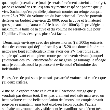
quadruple...) serait visé (mais je serais forcément astreint au budget,
place et solidité des dalles) afin d'y mettre l'espèce "phare" que je
vise. Sachant qu'en parallèle j'aimerais monter un refuge comprit
entre 25 et 75% du volume net du bac principal. J'espère pouvoir
dégager un budget d'environ 25 000€ pour la cuve et le matériel
(presque autant qu'aura coûté le bassin de 100m3). Je privilégie au
maximum la taille de la cuve et du volume ne serait-ce que pour
l'équilibre. Plus c'est gros plus c'est facile.
-Démarrage envisagé avec des pierres mortes (j'ai 300kg entassés
dans des cartons qui déjà utilisée il y a 15-20 ans donc il faudra un
nettoyage long et méticuleux mais avoir des PV n'est plus aussi
simple qu'avant et une pierre morte peu redevenir vivante) auquel
j'ajouterais des PV "ensemensés" de magasin. ça rallonge le rôdage
mais je connais aussi la patience et évite aussi d'introduire des
indésirables.
En espèces de poissons je ne suis pas arrêté vraiment si ce n'est que
j'ai deux critères.
-Une belle espèce phare et la c'est le Chaetodon auriga que je
voudrais par dessus tout. Il est pas vraiment reef safe mais avec un
beau volume et une belle population de "mous" un couple devrait
pouvoir se maintenir sans tout exploser façon puzzle. J'aurais
souhaité un groupe mais visiblement les papillons se tolèrent très