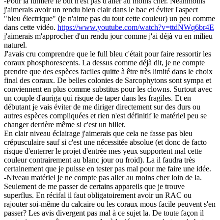
-Pour la lumière le but n'est pas d'aller au moins cher. Néanmoins
j'aimerais avoir un rendu bien clair dans le bac et éviter l'aspect
"bleu électrique" (je n'aime pas du tout cette couleur) un peu comme
dans cette vidéo.
https://www.youtube.com/watch?v=ttdNWq6br4E
j'aimerais m'approcher d'un rendu jour comme j'ai déjà vu en milieu
naturel.
J'avais cru comprendre que le full bleu c'était pour faire ressortir les
coraux phosphorescents. La dessus comme déjà dit, je ne compte
prendre que des espèces faciles quitte à être très limité dans le choix
final des coraux. De belles colonies de Sarcophytons sont sympa et
conviennent en plus comme substitus pour les clowns. Surtout avec
un couple d'auriga qui risque de taper dans les fragiles. Et en
débutant je vais éviter de me diriger directement sur des durs ou
autres espèces compliquées et rien n'est définitif le matériel peu se
changer derrière même si c'est un billet.
En clair niveau éclairage j'aimerais que cela ne fasse pas bleu
crépusculaire sauf si c'est une nécessitée absolue (et donc de facto
risque d'enterrer le projet d'entrée mes yeux supportent mal cette
couleur contrairement au blanc jour ou froid). La il faudra très
certainement que je puisse en tester pas mal pour me faire une idée.
-Niveau matériel je ne compte pas aller au moins cher loin de la.
Seulement de me passer de certains appareils que je trouve
superflus. En récifal il faut obligatoirement avoir un RAC ou
rajouter soi-même du calcaire ou les coraux mous facile peuvent s'en
passer? Les avis divergent pas mal à ce sujet la. De toute façon il