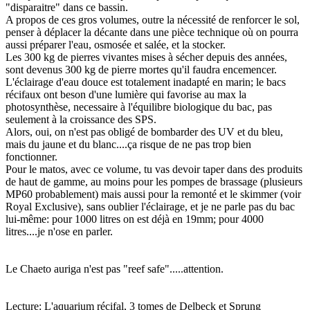
"disparaitre" dans ce bassin.
A propos de ces gros volumes, outre la nécessité de renforcer le sol,
penser à déplacer la décante dans une pièce technique où on pourra
aussi préparer l'eau, osmosée et salée, et la stocker.
Les 300 kg de pierres vivantes mises à sécher depuis des années,
sont devenus 300 kg de pierre mortes qu'il faudra encemencer.
L'éclairage d'eau douce est totalement inadapté en marin; le bacs
récifaux ont beson d'une lumière qui favorise au max la
photosynthèse, necessaire à l'équilibre biologique du bac, pas
seulement à la croissance des SPS.
Alors, oui, on n'est pas obligé de bombarder des UV et du bleu,
mais du jaune et du blanc....ça risque de ne pas trop bien
fonctionner.
Pour le matos, avec ce volume, tu vas devoir taper dans des produits
de haut de gamme, au moins pour les pompes de brassage (plusieurs
MP60 probablement) mais aussi pour la remonté et le skimmer (voir
Royal Exclusive), sans oublier l'éclairage, et je ne parle pas du bac
lui-même: pour 1000 litres on est déjà en 19mm; pour 4000
litres....je n'ose en parler.
Le Chaeto auriga n'est pas "reef safe".....attention.
Lecture: L'aquarium récifal, 3 tomes de Delbeck et Sprung