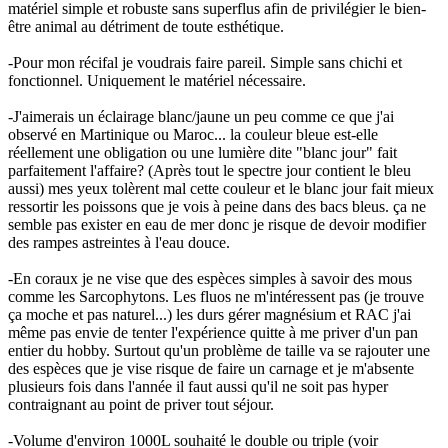
matériel simple et robuste sans superflus afin de privilégier le bien-
être animal au détriment de toute esthétique.
-Pour mon récifal je voudrais faire pareil. Simple sans chichi et
fonctionnel. Uniquement le matériel nécessaire.
-J'aimerais un éclairage blanc/jaune un peu comme ce que j'ai
observé en Martinique ou Maroc... la couleur bleue est-elle
réellement une obligation ou une lumière dite "blanc jour" fait
parfaitement l'affaire? (Après tout le spectre jour contient le bleu
aussi) mes yeux tolèrent mal cette couleur et le blanc jour fait mieux
ressortir les poissons que je vois à peine dans des bacs bleus. ça ne
semble pas exister en eau de mer donc je risque de devoir modifier
des rampes astreintes à l'eau douce.
-En coraux je ne vise que des espèces simples à savoir des mous
comme les Sarcophytons. Les fluos ne m'intéressent pas (je trouve
ça moche et pas naturel...) les durs gérer magnésium et RAC j'ai
même pas envie de tenter l'expérience quitte à me priver d'un pan
entier du hobby. Surtout qu'un problème de taille va se rajouter une
des espèces que je vise risque de faire un carnage et je m'absente
plusieurs fois dans l'année il faut aussi qu'il ne soit pas hyper
contraignant au point de priver tout séjour.
-Volume d'environ 1000L souhaité le double ou triple (voir