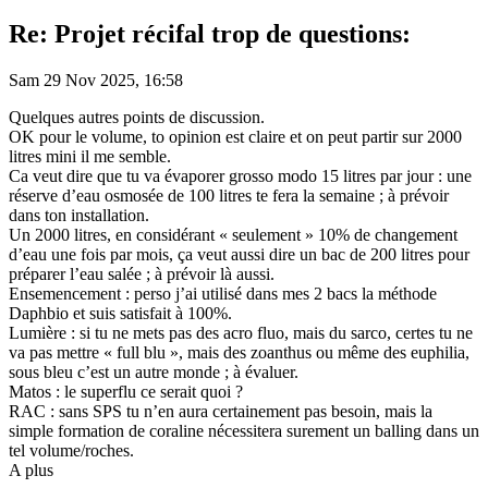
Re: Projet récifal trop de questions:
Sam 29 Nov 2025, 16:58
Quelques autres points de discussion.
OK pour le volume, to opinion est claire et on peut partir sur 2000
litres mini il me semble.
Ca veut dire que tu va évaporer grosso modo 15 litres par jour : une
réserve d’eau osmosée de 100 litres te fera la semaine ; à prévoir
dans ton installation.
Un 2000 litres, en considérant « seulement » 10% de changement
d’eau une fois par mois, ça veut aussi dire un bac de 200 litres pour
préparer l’eau salée ; à prévoir là aussi.
Ensemencement : perso j’ai utilisé dans mes 2 bacs la méthode
Daphbio et suis satisfait à 100%.
Lumière : si tu ne mets pas des acro fluo, mais du sarco, certes tu ne
va pas mettre « full blu », mais des zoanthus ou même des euphilia,
sous bleu c’est un autre monde ; à évaluer.
Matos : le superflu ce serait quoi ?
RAC : sans SPS tu n’en aura certainement pas besoin, mais la
simple formation de coraline nécessitera surement un balling dans un
tel volume/roches.
A plus