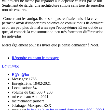
vaut mieux ne même pas regarder à la dépense ce n'est pas le but.
Seulement de garder une architecture simple sans trop de superflus
non nécessaires.
-Concernant les auriga. Ils ne sont pas reef safe mais si la cuve
permet d'avoir d'importantes colonies de coraux mous ils devaient
avoir un peu plus de mal à ravager l'écosystème? Et surtout de ce
que j'ai compris la consommation peu très fortement différer selon
les individus.
Merci également pour les livres que je pense demander à Noel.
Répondre en citant le message
B@rn@bo
B@rn@bo
Messages: 1755
Enregistré le: 19/02/2021
Localisation: 64
volume du bac: 600 + 200
mise en eau: Aout 2021
maintenance: jaubert
éclairage: Maxspect RSX
mon bac:
le-bac-de-b-rn-bo-second-depart-avec-600-l-200-l-