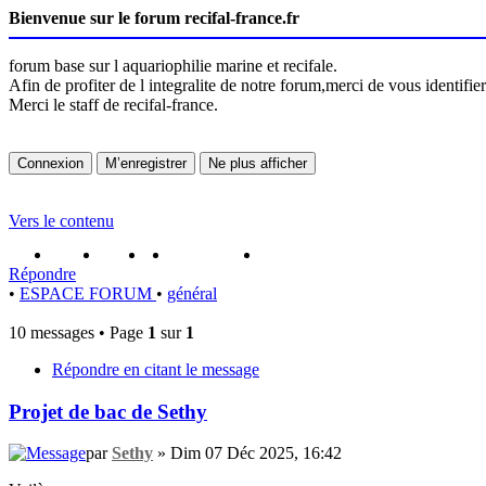
Bienvenue sur le forum recifal-france.fr
forum base sur l aquariophilie marine et recifale.
Afin de profiter de l integralite de notre forum,merci de vous identifi
Merci le staff de recifal-france.
Vers le contenu
portail
forum
faq
m'enregister
connexion
Répondre
•
ESPACE FORUM
•
général
10 messages • Page
1
sur
1
Répondre en citant le message
Projet de bac de Sethy
par
Sethy
» Dim 07 Déc 2025, 16:42