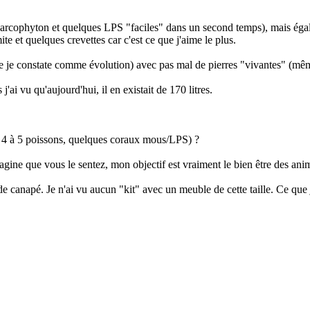
rcophyton et quelques LPS "faciles" dans un second temps), mais égale
e et quelques crevettes car c'est ce que j'aime le plus.
 que je constate comme évolution) avec pas mal de pierres "vivantes" (m
'ai vu qu'aujourd'hui, il en existait de 170 litres.
te, 4 à 5 poissons, quelques coraux mous/LPS) ?
imagine que vous le sentez, mon objectif est vraiment le bien être des an
de canapé. Je n'ai vu aucun "kit" avec un meuble de cette taille. Ce que 