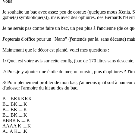
Voilà,
Je souhaite un bac avec assez peu de coraux (quelques mous Xenia, Sa
gobie(s) symbiotique(s)), mais avec des ophiures, des Bernards l'Hermit
Je ne serais pas contre faire un bac, un peu plus à l'ancienne (de ce
J'opterais d'office pour un "Nano" (j'entends par là, sans décante) mais j
Maintenant que le décor est planté, voici mes questions :
1/ Quel est votre avis sur cette config (bac de 170 litres sans descen
2/ Puis-je y ajouter une étoile de mer, un oursin, plus d'ophiures ? J'
3/ Pour pleinement profiter de mon bac, j'aimerais qu'il soit à hauteur 
d'adosser l'armoire du kit au dos du bac.
B....BKKKKK
B....BK.....K
B....BK.....K
B....BK.....K
BBBB K.....K
AAAA K.....K
A...A K.....K