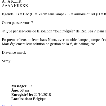
A...A K.....K
AAAA KKKKK
légende : B = Bac (H = 50 cm sans lampe), K = armoire du kit (H = 85 
Qu'en pensez-vous ?
4/ Que pensez-vous de la solution "tout intégrée" de Red Sea ? Dans l
En premier lieux de leurs bacs Nano, avec meuble, lampe, pompe, écum
Mais également leur solution de gestion de la t°, de bailing, etc.
D'avance merci,
Sethy
Messages:
52
Âge:
58 ans
Enregistré le:
22/10/2018
Localisation:
Belgique