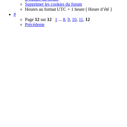
Supprimer les cookies du forum
Heures au format UTC + 1 heure [ Heure d’été ]
#
Page
12
sur
12
1
...
8
,
9
,
10
,
11
,
12
Précédente