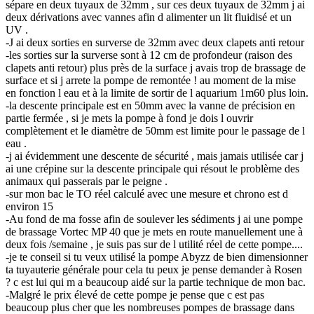
sépare en deux tuyaux de 32mm , sur ces deux tuyaux de 32mm j ai
deux dérivations avec vannes afin d alimenter un lit fluidisé et un
UV .
-J ai deux sorties en surverse de 32mm avec deux clapets anti retour
-les sorties sur la surverse sont à 12 cm de profondeur (raison des
clapets anti retour) plus près de la surface j avais trop de brassage de
surface et si j arrete la pompe de remontée ! au moment de la mise
en fonction l eau et à la limite de sortir de l aquarium 1m60 plus loin.
-la descente principale est en 50mm avec la vanne de précision en
partie fermée , si je mets la pompe à fond je dois l ouvrir
complètement et le diamètre de 50mm est limite pour le passage de l
eau .
-j ai évidemment une descente de sécurité , mais jamais utilisée car j
ai une crépine sur la descente principale qui résout le problème des
animaux qui passerais par le peigne .
-sur mon bac le TO réel calculé avec une mesure et chrono est d
environ 15
-Au fond de ma fosse afin de soulever les sédiments j ai une pompe
de brassage Vortec MP 40 que je mets en route manuellement une à
deux fois /semaine , je suis pas sur de l utilité réel de cette pompe....
-je te conseil si tu veux utilisé la pompe Abyzz de bien dimensionner
ta tuyauterie générale pour cela tu peux je pense demander à Rosen
? c est lui qui m a beaucoup aidé sur la partie technique de mon bac.
-Malgré le prix élevé de cette pompe je pense que c est pas
beaucoup plus cher que les nombreuses pompes de brassage dans