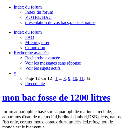
Index du forum
Index du forum
VOTRE BAC
présentation de vos bacs,picos et nanos
Index du forum
FAQ
M’enregistrer
Connexion
Recherche avancée
Recherche avancée
Voir les messages sans réponse
Voir les sujets actifs
#
Page
12
sur
12
1
...
8
,
9
,
10
,
11
,
12
Précédente
mon bac fosse de 1200 litres
forum aquariophile basé sur l'aquariophilie marine et récifale,
aquariums d'eau de mer,recifal,berlinois,jaubert,DSB,picos, nanos,
fish only, coraux mous, coraux durs, articles,led,refuge tout le
monde est le bienvenue.