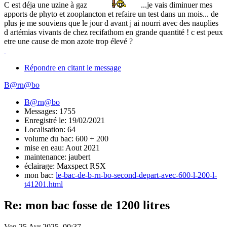
C est déja une uzine à gaz
...je vais diminuer mes
apports de phyto et zooplancton et refaire un test dans un mois... de
plus je me souviens que le jour d avant j ai nourri avec des nauplies
d artémias vivants de chez recifathom en grande quantité ! c est peux
etre une cause de mon azote trop élevé ?
Répondre en citant le message
B@rn@bo
B@rn@bo
Messages: 1755
Enregistré le: 19/02/2021
Localisation: 64
volume du bac: 600 + 200
mise en eau: Aout 2021
maintenance: jaubert
éclairage: Maxspect RSX
mon bac:
le-bac-de-b-rn-bo-second-depart-avec-600-l-200-l-
t41201.html
Re: mon bac fosse de 1200 litres
Ven 25 Avr 2025, 00:37