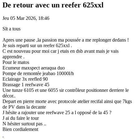
De retour avec un reefer 625xxl
Jeu 05 Mar 2026, 18:46
Slt a tous
Apres une pause ,la passion ma poussée a me replonger dedans !
Je suis reparti sur un reefer 625xxl .
C est nouveau pour moi car j etais en dsb avant mais je vais
apprendre .
Pour le matos
Ecumeur maxspect aeraqua duo
Pompe de remontée jeabao 10000l/h
Eclairage 3x reefled 90
Brassage 1 reefwave 45
Une tunze 6105 et une 6055 sir contrôleur positionner derriere le
décor..
Depart en pierre morte avec protocole atelier recifal ainsi que 7kgs
de PV dans la decante
J hésite a rajouter une reefwave 25 a l opposé de la 45 ?
J ai du faire le tour
N hésiter surtout pas ..
Bien cordialement