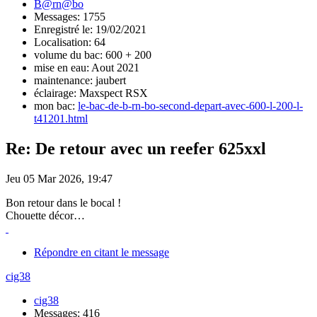
B@rn@bo
Messages: 1755
Enregistré le: 19/02/2021
Localisation: 64
volume du bac: 600 + 200
mise en eau: Aout 2021
maintenance: jaubert
éclairage: Maxspect RSX
mon bac:
le-bac-de-b-rn-bo-second-depart-avec-600-l-200-l-
t41201.html
Re: De retour avec un reefer 625xxl
Jeu 05 Mar 2026, 19:47
Bon retour dans le bocal !
Chouette décor…
Répondre en citant le message
cig38
cig38
Messages: 416