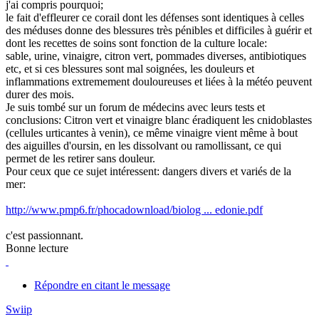
j'ai compris pourquoi;
le fait d'effleurer ce corail dont les défenses sont identiques à celles
des méduses donne des blessures très pénibles et difficiles à guérir et
dont les recettes de soins sont fonction de la culture locale:
sable, urine, vinaigre, citron vert, pommades diverses, antibiotiques
etc, et si ces blessures sont mal soignées, les douleurs et
inflammations extremement douloureuses et liées à la météo peuvent
durer des mois.
Je suis tombé sur un forum de médecins avec leurs tests et
conclusions: Citron vert et vinaigre blanc éradiquent les cnidoblastes
(cellules urticantes à venin), ce même vinaigre vient même à bout
des aiguilles d'oursin, en les dissolvant ou ramollissant, ce qui
permet de les retirer sans douleur.
Pour ceux que ce sujet intéressent: dangers divers et variés de la
mer:
http://www.pmp6.fr/phocadownload/biolog ... edonie.pdf
c'est passionnant.
Bonne lecture
Répondre en citant le message
Swiip