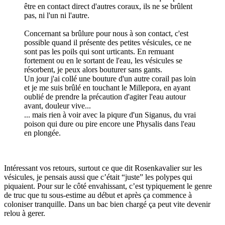
être en contact direct d'autres coraux, ils ne se brûlent
pas, ni l'un ni l'autre.
Concernant sa brûlure pour nous à son contact, c'est
possible quand il présente des petites vésicules, ce ne
sont pas les poils qui sont urticants. En remuant
fortement ou en le sortant de l'eau, les vésicules se
résorbent, je peux alors bouturer sans gants.
Un jour j'ai collé une bouture d'un autre corail pas loin
et je me suis brûlé en touchant le Millepora, en ayant
oublié de prendre la précaution d'agiter l'eau autour
avant, douleur vive...
... mais rien à voir avec la piqure d'un Siganus, du vrai
poison qui dure ou pire encore une Physalis dans l'eau
en plongée.
Intéressant vos retours, surtout ce que dit Rosenkavalier sur les
vésicules, je pensais aussi que c’était “juste” les polypes qui
piquaient. Pour sur le côté envahissant, c’est typiquement le genre
de truc que tu sous-estime au début et après ça commence à
coloniser tranquille. Dans un bac bien chargé ça peut vite devenir
relou à gerer.