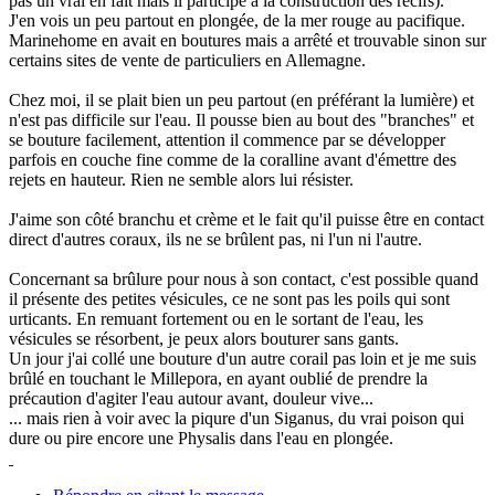
pas un vrai en fait mais il participe à la construction des récifs).
J'en vois un peu partout en plongée, de la mer rouge au pacifique.
Marinehome en avait en boutures mais a arrêté et trouvable sinon sur
certains sites de vente de particuliers en Allemagne.
Chez moi, il se plait bien un peu partout (en préférant la lumière) et
n'est pas difficile sur l'eau. Il pousse bien au bout des "branches" et
se bouture facilement, attention il commence par se développer
parfois en couche fine comme de la coralline avant d'émettre des
rejets en hauteur. Rien ne semble alors lui résister.
J'aime son côté branchu et crème et le fait qu'il puisse être en contact
direct d'autres coraux, ils ne se brûlent pas, ni l'un ni l'autre.
Concernant sa brûlure pour nous à son contact, c'est possible quand
il présente des petites vésicules, ce ne sont pas les poils qui sont
urticants. En remuant fortement ou en le sortant de l'eau, les
vésicules se résorbent, je peux alors bouturer sans gants.
Un jour j'ai collé une bouture d'un autre corail pas loin et je me suis
brûlé en touchant le Millepora, en ayant oublié de prendre la
précaution d'agiter l'eau autour avant, douleur vive...
... mais rien à voir avec la piqure d'un Siganus, du vrai poison qui
dure ou pire encore une Physalis dans l'eau en plongée.