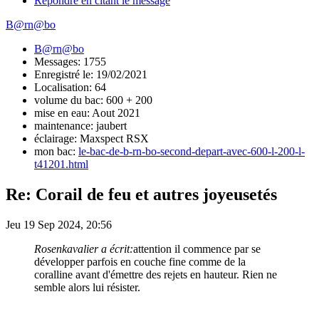
Répondre en citant le message
B@rn@bo
B@rn@bo
Messages: 1755
Enregistré le: 19/02/2021
Localisation: 64
volume du bac: 600 + 200
mise en eau: Aout 2021
maintenance: jaubert
éclairage: Maxspect RSX
mon bac:
le-bac-de-b-rn-bo-second-depart-avec-600-l-200-l-
t41201.html
Re: Corail de feu et autres joyeusetés
Jeu 19 Sep 2024, 20:56
Rosenkavalier a écrit:
attention il commence par se
développer parfois en couche fine comme de la
coralline avant d'émettre des rejets en hauteur. Rien ne
semble alors lui résister.