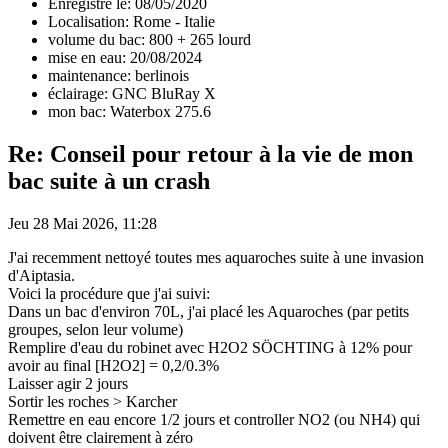
Enregistré le: 08/05/2020
Localisation: Rome - Italie
volume du bac: 800 + 265 lourd
mise en eau: 20/08/2024
maintenance: berlinois
éclairage: GNC BluRay X
mon bac: Waterbox 275.6
Re: Conseil pour retour à la vie de mon
bac suite à un crash
Jeu 28 Mai 2026, 11:28
J'ai recemment nettoyé toutes mes aquaroches suite à une invasion
d'Aiptasia.
Voici la procédure que j'ai suivi:
Dans un bac d'environ 70L, j'ai placé les Aquaroches (par petits
groupes, selon leur volume)
Remplire d'eau du robinet avec H2O2 SÖCHTING à 12% pour
avoir au final [H2O2] = 0,2/0.3%
Laisser agir 2 jours
Sortir les roches > Karcher
Remettre en eau encore 1/2 jours et controller NO2 (ou NH4) qui
doivent être clairement à zéro