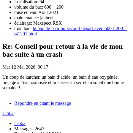
Localisation: 64
volume du bac: 600 + 200
mise en eau: Aout 2021
maintenance: jaubert
éclairage: Maxspect RSX
mon bac:
le-bac-de-b-rn-bo-second-depart-avec-600-l-200-l-
t41201.html
Re: Conseil pour retour à la vie de mon
bac suite à un crash
Mar 12 Mai 2026, 00:17
Un coup de karcher, un bain d’acide, un bain d’eau oxygénée,
rinçage à l’eau osmosée et tu laisses au sec et au soleil une bonne
semaine !
Répondre en citant le message
Lio62
Lio62
Messages: 2647