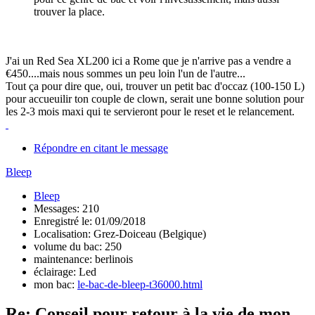
trouver la place.
J'ai un Red Sea XL200 ici a Rome que je n'arrive pas a vendre a
€450....mais nous sommes un peu loin l'un de l'autre...
Tout ça pour dire que, oui, trouver un petit bac d'occaz (100-150 L)
pour accueuilir ton couple de clown, serait une bonne solution pour
les 2-3 mois maxi qui te servieront pour le reset et le relancement.
Répondre en citant le message
Bleep
Bleep
Messages: 210
Enregistré le: 01/09/2018
Localisation: Grez-Doiceau (Belgique)
volume du bac: 250
maintenance: berlinois
éclairage: Led
mon bac:
le-bac-de-bleep-t36000.html
Re: Conseil pour retour à la vie de mon