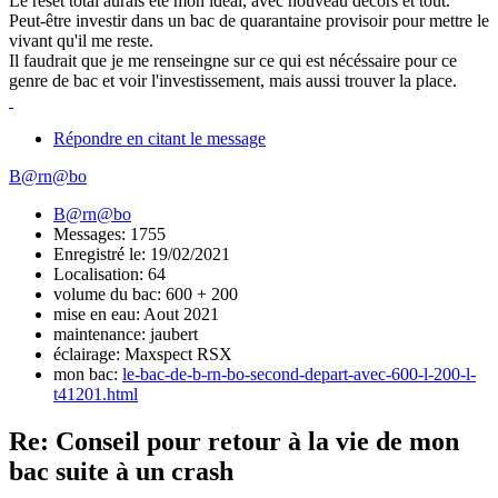
Le reset total aurais été mon idéal, avec nouveau décors et tout.
Peut-être investir dans un bac de quarantaine provisoir pour mettre le
vivant qu'il me reste.
Il faudrait que je me renseingne sur ce qui est nécéssaire pour ce
genre de bac et voir l'investissement, mais aussi trouver la place.
Répondre en citant le message
B@rn@bo
B@rn@bo
Messages: 1755
Enregistré le: 19/02/2021
Localisation: 64
volume du bac: 600 + 200
mise en eau: Aout 2021
maintenance: jaubert
éclairage: Maxspect RSX
mon bac:
le-bac-de-b-rn-bo-second-depart-avec-600-l-200-l-
t41201.html
Re: Conseil pour retour à la vie de mon
bac suite à un crash