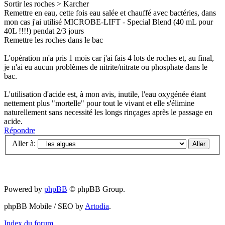
Sortir les roches > Karcher
Remettre en eau, cette fois eau salée et chauffé avec bactéries, dans
mon cas j'ai utilisé MICROBE-LIFT - Special Blend (40 mL pour
40L !!!!) pendat 2/3 jours
Remettre les roches dans le bac
L'opération m'a pris 1 mois car j'ai fais 4 lots de roches et, au final,
je n'ai eu aucun problèmes de nitrite/nitrate ou phosphate dans le
bac.
L'utilisation d'acide est, à mon avis, inutile, l'eau oxygénée étant
nettement plus "mortelle" pour tout le vivant et elle s'élimine
naturellement sans necessité les longs rinçages après le passage en
acide.
Répondre
Aller à:
Powered by
phpBB
© phpBB Group.
phpBB Mobile / SEO by
Artodia
.
Index du forum