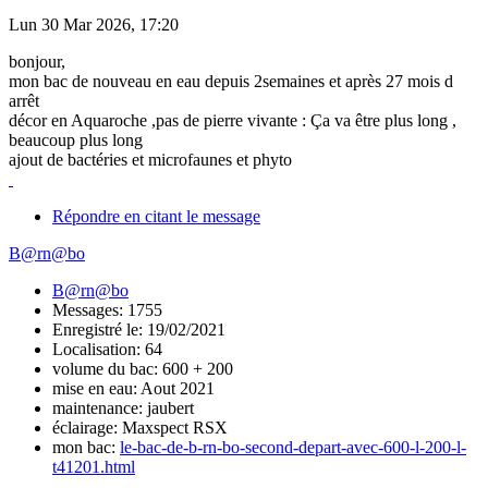
Lun 30 Mar 2026, 17:20
bonjour,
mon bac de nouveau en eau depuis 2semaines et après 27 mois d
arrêt
décor en Aquaroche ,pas de pierre vivante : Ça va être plus long ,
beaucoup plus long
ajout de bactéries et microfaunes et phyto
Répondre en citant le message
B@rn@bo
B@rn@bo
Messages: 1755
Enregistré le: 19/02/2021
Localisation: 64
volume du bac: 600 + 200
mise en eau: Aout 2021
maintenance: jaubert
éclairage: Maxspect RSX
mon bac:
le-bac-de-b-rn-bo-second-depart-avec-600-l-200-l-
t41201.html