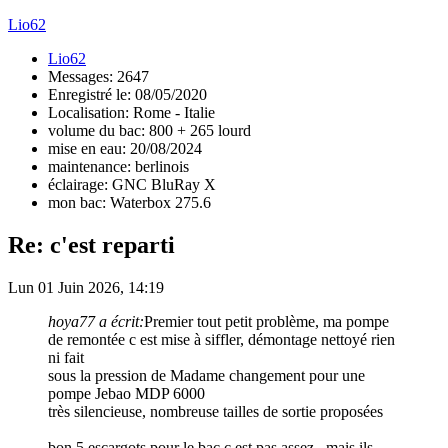
Lio62
Lio62
Messages: 2647
Enregistré le: 08/05/2020
Localisation: Rome - Italie
volume du bac: 800 + 265 lourd
mise en eau: 20/08/2024
maintenance: berlinois
éclairage: GNC BluRay X
mon bac: Waterbox 275.6
Re: c'est reparti
Lun 01 Juin 2026, 14:19
hoya77 a écrit:
Premier tout petit problème, ma pompe
de remontée c est mise à siffler, démontage nettoyé rien
ni fait
sous la pression de Madame changement pour une
pompe Jebao MDP 6000
très silencieuse, nombreuse tailles de sortie proposées
bon 5 escargots pour le bac c est pas assez , mais ils