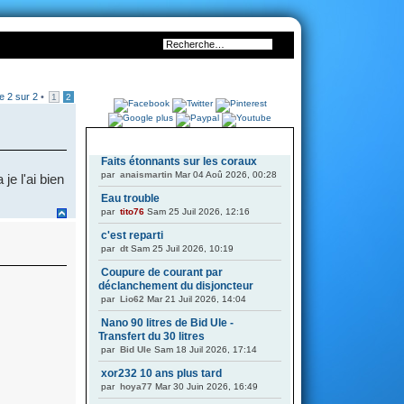
ge
2
sur
2
•
1
2
DERNIERS SUJETS
Faits étonnants sur les coraux
par
anaismartin
Mar 04 Aoû 2026, 00:28
je l'ai bien
Eau trouble
par
tito76
Sam 25 Juil 2026, 12:16
c'est reparti
par
dt
Sam 25 Juil 2026, 10:19
Coupure de courant par
déclanchement du disjoncteur
par
Lio62
Mar 21 Juil 2026, 14:04
Nano 90 litres de Bid Ule -
Transfert du 30 litres
par
Bid Ule
Sam 18 Juil 2026, 17:14
xor232 10 ans plus tard
par
hoya77
Mar 30 Juin 2026, 16:49