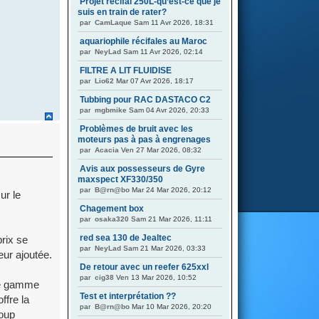
Projet récifal 250L-qu’est-ce que je
suis en train de rater?
par
CamLaque
Sam 11 Avr 2026, 18:31
aquariophile récifales au Maroc
par
NeyLad
Sam 11 Avr 2026, 02:14
FILTRE A LIT FLUIDISE
par
Lio62
Mar 07 Avr 2026, 18:17
Tubbing pour RAC DASTACO C2
par
mgbmike
Sam 04 Avr 2026, 20:33
Problèmes de bruit avec les
moteurs pas à pas à engrenages
par
Acacia
Ven 27 Mar 2026, 08:32
Avis aux possesseurs de Gyre
maxspect XF330/350
par
B@rn@bo
Mar 24 Mar 2026, 20:12
ur le
Chagement box
par
osaka320
Sam 21 Mar 2026, 11:11
red sea 130 de Jealtec
rix se
par
NeyLad
Sam 21 Mar 2026, 03:33
eur ajoutée.
De retour avec un reefer 625xxl
par
cig38
Ven 13 Mar 2026, 10:52
tte gamme
Test et interprétation ??
ffre la
par
B@rn@bo
Mar 10 Mar 2026, 20:20
coup