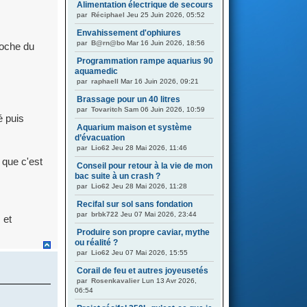
Alimentation électrique de secours
par
Réciphael
Jeu 25 Juin 2026, 05:52
Envahissement d'ophiures
par
B@rn@bo
Mar 16 Juin 2026, 18:56
roche du
Programmation rampe aquarius 90
aquamedic
par
raphaell
Mar 16 Juin 2026, 09:21
Brassage pour un 40 litres
par
Tovaritch
Sam 06 Juin 2026, 10:59
é puis
Aquarium maison et système
d’évacuation
par
Lio62
Jeu 28 Mai 2026, 11:46
 que c'est
Conseil pour retour à la vie de mon
bac suite à un crash ?
par
Lio62
Jeu 28 Mai 2026, 11:28
Recifal sur sol sans fondation
par
brbk722
Jeu 07 Mai 2026, 23:44
 et
Produire son propre caviar, mythe
ou réalité ?
par
Lio62
Jeu 07 Mai 2026, 15:55
Corail de feu et autres joyeusetés
par
Rosenkavalier
Lun 13 Avr 2026,
06:54