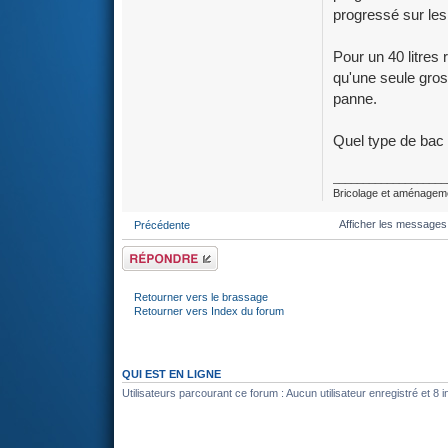
progressé sur les
Pour un 40 litres 
qu'une seule gro
panne.
Quel type de bac
___________________
Bricolage et aménageme
Afficher les messages
Précédente
Répondre
Retourner vers le brassage
Retourner vers Index du forum
QUI EST EN LIGNE
Utilisateurs parcourant ce forum : Aucun utilisateur enregistré et 8 i