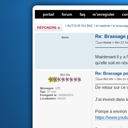
portail
forum
faq
m'enregister
co
Répondre
•
AUTOUR DU BAC
•
le matériel
•
le brassag
Re: Brassage p
lirone
par
lirone
» Mer 22 Se
Maintenant il y a
qu'elle soit en ré
Re: Brassage pou
Bid Ule
par
Bid Ule
» Dim 10 
De retour sur ce s
Messages:
135
Âge:
37 ans
Enregistré le:
19/09/2021
J'ai investi dans 
Localisation:
44110
Pompe à environ
https://www.yo