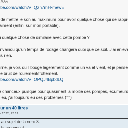
 70%
utube.com/watch?v=Qzn7mH-mewE
e de mettre le son au maximum pour avoir quelque chose qui se rapp
vraiment (enfin, sur mon portable).
eu quelque chose de similaire avec cette pompe ?
nvaincu qu'un temps de rodage changera quoi que ce soit. J'ai enlev
s rien.
urne, je vois qu'il bouge légèrement comme un va et vient, et je pense
e bruit de roulement/frottement.
utube.com/watch?v=OPQJ4BpbdLQ
é chanceux puisque pour quasiment la moitié des pompes, écumeurs
i eu, j'ai toujours eu des problèmes (^^)
r un 40 litres
r 2022, 12:32
i au sujet de la nero 3.
ta réponse :(.