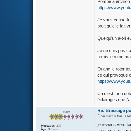
Pompe à environ
https://www.yo
Je vous conseill
bruit qu'elle fait 
Quelqu'un a-t-il 
Je ne suis pas co
remis le rotor, mai
Quand le rotor to
ce qui provoque c
https://www.yo
Ca c'est mon côt
éclairages que j'a
Re: Brassage pou
maza
par
maza
» Mar 01 Ma
je reviens vers to
Messages:
237
Âge:
37 ans
Je n'avais pas vu 