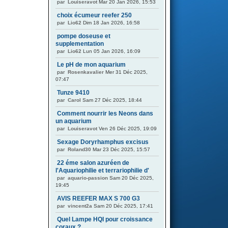
par
Louiseravot
Mar 20 Jan 2026, 15:53
choix écumeur reefer 250
par
Lio62
Dim 18 Jan 2026, 16:58
pompe doseuse et
supplementation
par
Lio62
Lun 05 Jan 2026, 16:09
Le pH de mon aquarium
par
Rosenkavalier
Mer 31 Déc 2025,
07:47
Tunze 9410
par
Carol
Sam 27 Déc 2025, 18:44
Comment nourrir les Neons dans
un aquarium
par
Louiseravot
Ven 26 Déc 2025, 19:09
Sexage Doryrhamphus excisus
par
Roland30
Mar 23 Déc 2025, 15:57
22 éme salon azuréen de
l'Aquariophilie et terrariophilie d'
par
aquario-passion
Sam 20 Déc 2025,
19:45
AVIS REEFER MAX S 700 G3
par
vincent2a
Sam 20 Déc 2025, 17:41
Quel Lampe HQI pour croissance
coraux ?