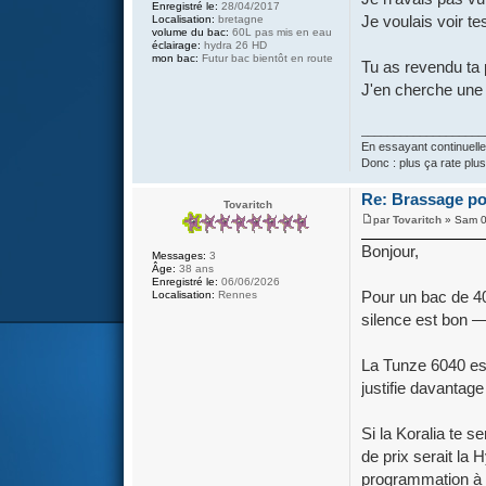
Enregistré le:
28/04/2017
Je voulais voir te
Localisation:
bretagne
volume du bac:
60L pas mis en eau
éclairage:
hydra 26 HD
mon bac:
Futur bac bientôt en route
Tu as revendu ta
J'en cherche une
___________________
En essayant continuellem
Donc : plus ça rate plu
Re: Brassage pou
Tovaritch
par
Tovaritch
» Sam 0
Bonjour,
Messages:
3
Âge:
38 ans
Enregistré le:
06/06/2026
Pour un bac de 40 l
Localisation:
Rennes
silence est bon —
La Tunze 6040 est
justifie davantag
Si la Koralia te 
de prix serait l
programmation à u