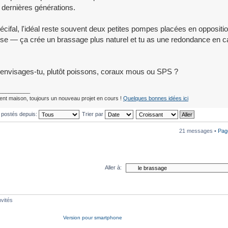
 dernières générations.
récifal, l'idéal reste souvent deux petites pompes placées en oppositio
sse — ça crée un brassage plus naturel et tu as une redondance en c
 envisages-tu, plutôt poissons, coraux mous ou SPS ?
__________
nt maison, toujours un nouveau projet en cours !
Quelques bonnes idées ici
 postés depuis:
Trier par
21 messages •
Pa
Aller à:
nvités
Version pour smartphone