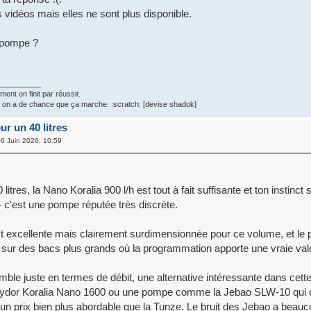
s vidéos mais elles ne sont plus disponible.
 pompe ?
__________
ent on finit par réussir.
s on a de chance que ça marche. :scratch: [devise shadok]
r un 40 litres
6 Juin 2026, 10:59
itres, la Nano Koralia 900 l/h est tout à fait suffisante et ton instinct s
 c'est une pompe réputée très discrète.
 excellente mais clairement surdimensionnée pour ce volume, et le p
e sur des bacs plus grands où la programmation apporte une vraie val
semble juste en termes de débit, une alternative intéressante dans ce
a Hydor Koralia Nano 1600 ou une pompe comme la Jebao SLW-10 qui o
n prix bien plus abordable que la Tunze. Le bruit des Jebao a beau