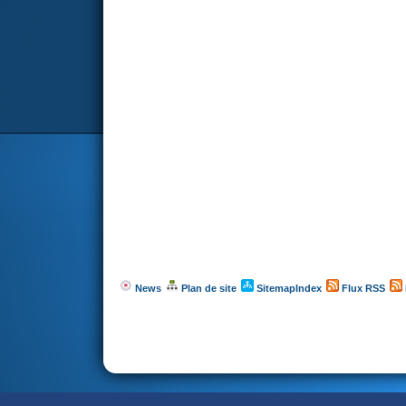
News
Plan de site
SitemapIndex
Flux RSS