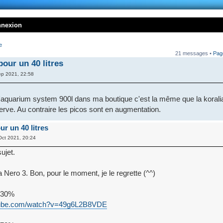
nnexion
e
21 messages •
Pa
our un 40 litres
p 2021, 22:58
 l'aquarium system 900l dans ma boutique c'est la même que la koralia 
serve. Au contraire les picos sont en augmentation.
r un 40 litres
Oct 2021, 20:24
ujet.
la Nero 3. Bon, pour le moment, je le regrette (^^)
 30%
utube.com/watch?v=49g6L2B8VDE