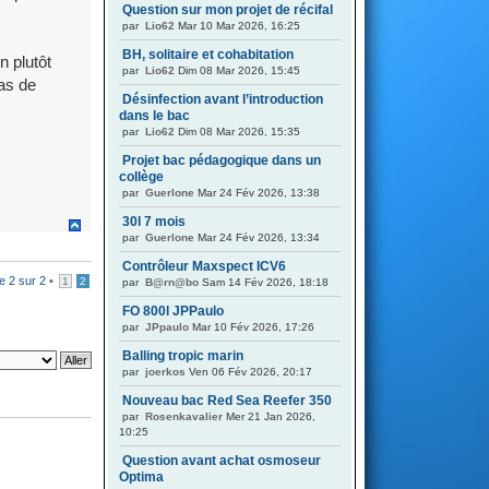
Question sur mon projet de récifal
par
Lio62
Mar 10 Mar 2026, 16:25
BH, solitaire et cohabitation
n plutôt
par
Lio62
Dim 08 Mar 2026, 15:45
as de
Désinfection avant l’introduction
dans le bac
par
Lio62
Dim 08 Mar 2026, 15:35
Projet bac pédagogique dans un
collège
par
Guerlone
Mar 24 Fév 2026, 13:38
30l 7 mois
par
Guerlone
Mar 24 Fév 2026, 13:34
Contrôleur Maxspect ICV6
ge
2
sur
2
•
1
2
par
B@rn@bo
Sam 14 Fév 2026, 18:18
FO 800l JPPaulo
par
JPpaulo
Mar 10 Fév 2026, 17:26
Balling tropic marin
par
joerkos
Ven 06 Fév 2026, 20:17
Nouveau bac Red Sea Reefer 350
par
Rosenkavalier
Mer 21 Jan 2026,
10:25
Question avant achat osmoseur
Optima