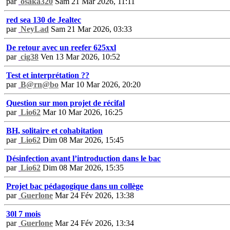
par
osaka320
Sam 21 Mar 2026, 11:11
red sea 130 de Jealtec
par
NeyLad
Sam 21 Mar 2026, 03:33
De retour avec un reefer 625xxl
par
cig38
Ven 13 Mar 2026, 10:52
Test et interprétation ??
par
B@rn@bo
Mar 10 Mar 2026, 20:20
Question sur mon projet de récifal
par
Lio62
Mar 10 Mar 2026, 16:25
BH, solitaire et cohabitation
par
Lio62
Dim 08 Mar 2026, 15:45
Désinfection avant l’introduction dans le bac
par
Lio62
Dim 08 Mar 2026, 15:35
Projet bac pédagogique dans un collège
par
Guerlone
Mar 24 Fév 2026, 13:38
30l 7 mois
par
Guerlone
Mar 24 Fév 2026, 13:34