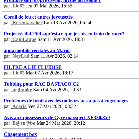
Produire son propre caviar, mythe ou réalité ?
par
Lio62
Jeu 07 Mai 2026, 15:55
Corail de feu et autres joyeusetés
par
Rosenkavalier
Lun 13 Avr 2026, 06:54
Projet récifal 250L-qu’est-ce que je suis en train de rater?
par
CamLaque
Sam 11 Avr 2026, 18:31
aquariophile récifales au Maroc
par
NeyLad
Sam 11 Avr 2026, 02:14
FILTRE A LIT FLUIDISE
par
Lio62
Mar 07 Avr 2026, 18:17
Tubbing pour RAC DASTACO C2
par
mgbmike
Sam 04 Avr 2026, 20:33
Problèmes de bruit avec les moteurs pas à pas à engrenages
par
Acacia
Ven 27 Mar 2026, 08:32
Avis aux possesseurs de Gyre maxspect XF330/350
par
B@rn@bo
Mar 24 Mar 2026, 20:12
Chagement box