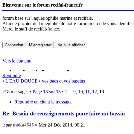
Bienvenue sur le forum recifal-france.fr
forum base sur l aquariophilie marine et recifale.
Afin de profiter de l integralite de notre forum,merci de vous identifi
Merci le staff de recifal-france.
Vers le contenu
portail
forum
faq
m'enregister
connexion
Répondre
•
L'EAU DOUCE
•
vos bacs et vos bassins
218 messages •
Page
13
sur
13
•
1
...
9
,
10
,
11
,
12
,
13
Répondre en citant le message
Re: Besoin de renseignements pour faire un bassin
par
moka4545
» Mer 24 Déc 2014, 00:21