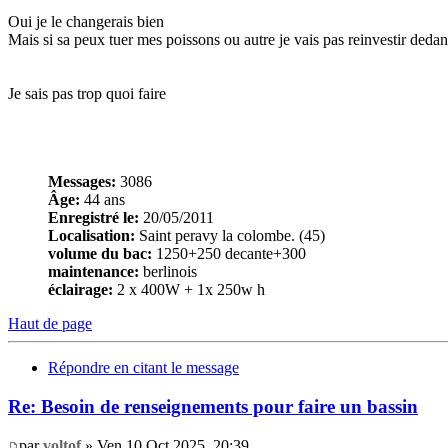
Oui je le changerais bien
Mais si sa peux tuer mes poissons ou autre je vais pas reinvestir dedans
Je sais pas trop quoi faire
Messages:
3086
Âge:
44 ans
Enregistré le:
20/05/2011
Localisation:
Saint peravy la colombe. (45)
volume du bac:
1250+250 decante+300
maintenance:
berlinois
éclairage:
2 x 400W + 1x 250w h
Haut de page
Répondre en citant le message
Re: Besoin de renseignements pour faire un bassin
par
voltof
» Ven 10 Oct 2025, 20:39