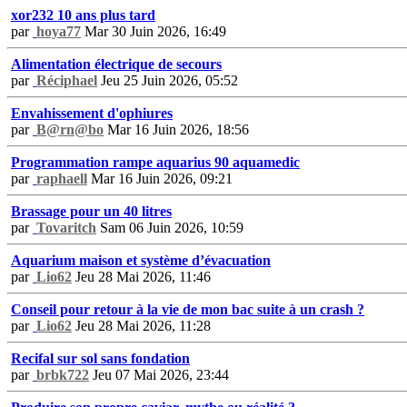
xor232 10 ans plus tard
par
hoya77
Mar 30 Juin 2026, 16:49
Alimentation électrique de secours
par
Réciphael
Jeu 25 Juin 2026, 05:52
Envahissement d'ophiures
par
B@rn@bo
Mar 16 Juin 2026, 18:56
Programmation rampe aquarius 90 aquamedic
par
raphaell
Mar 16 Juin 2026, 09:21
Brassage pour un 40 litres
par
Tovaritch
Sam 06 Juin 2026, 10:59
Aquarium maison et système d’évacuation
par
Lio62
Jeu 28 Mai 2026, 11:46
Conseil pour retour à la vie de mon bac suite à un crash ?
par
Lio62
Jeu 28 Mai 2026, 11:28
Recifal sur sol sans fondation
par
brbk722
Jeu 07 Mai 2026, 23:44