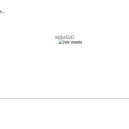
...
moka4545