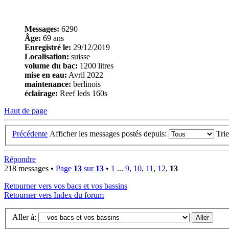
Messages:
6290
Âge:
69 ans
Enregistré le:
29/12/2019
Localisation:
suisse
volume du bac:
1200 litres
mise en eau:
Avril 2022
maintenance:
berlinois
éclairage:
Reef leds 160s
Haut de page
Précédente
Afficher les messages postés depuis:
Tri
Répondre
218 messages •
Page
13
sur
13
•
1
...
9
,
10
,
11
,
12
,
13
Retourner vers vos bacs et vos bassins
Retourner vers Index du forum
Aller à: