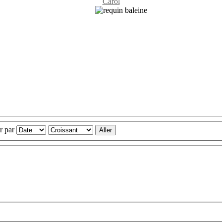
Carol
er par