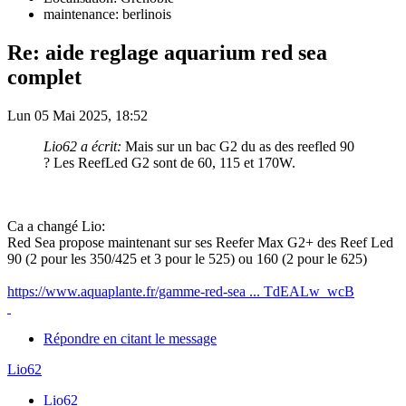
maintenance: berlinois
Re: aide reglage aquarium red sea
complet
Lun 05 Mai 2025, 18:52
Lio62 a écrit:
Mais sur un bac G2 du as des reefled 90
? Les ReefLed G2 sont de 60, 115 et 170W.
Ca a changé Lio:
Red Sea propose maintenant sur ses Reefer Max G2+ des Reef Led
90 (2 pour les 350/425 et 3 pour le 525) ou 160 (2 pour le 625)
https://www.aquaplante.fr/gamme-red-sea ... TdEALw_wcB
Répondre en citant le message
Lio62
Lio62