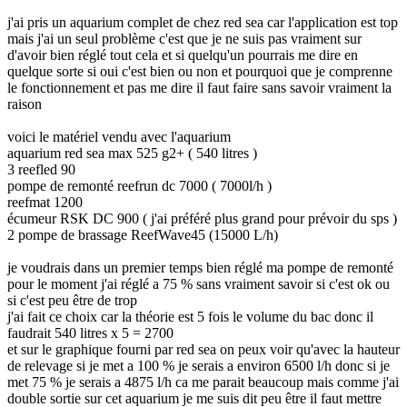
j'ai pris un aquarium complet de chez red sea car l'application est top
mais j'ai un seul problème c'est que je ne suis pas vraiment sur
d'avoir bien réglé tout cela et si quelqu'un pourrais me dire en
quelque sorte si oui c'est bien ou non et pourquoi que je comprenne
le fonctionnement et pas me dire il faut faire sans savoir vraiment la
raison
voici le matériel vendu avec l'aquarium
aquarium red sea max 525 g2+ ( 540 litres )
3 reefled 90
pompe de remonté reefrun dc 7000 ( 7000l/h )
reefmat 1200
écumeur RSK DC 900 ( j'ai préféré plus grand pour prévoir du sps )
2 pompe de brassage ReefWave45 (15000 L/h)
je voudrais dans un premier temps bien réglé ma pompe de remonté
pour le moment j'ai réglé a 75 % sans vraiment savoir si c'est ok ou
si c'est peu être de trop
j'ai fait ce choix car la théorie est 5 fois le volume du bac donc il
faudrait 540 litres x 5 = 2700
et sur le graphique fourni par red sea on peux voir qu'avec la hauteur
de relevage si je met a 100 % je serais a environ 6500 l/h donc si je
met 75 % je serais a 4875 l/h ca me parait beaucoup mais comme j'ai
double sortie sur cet aquarium je me suis dit peu être il faut mettre