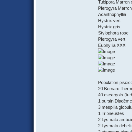
Tubipora Marron 
Plerogyra Marron
Acanthophyllia
Hystrix vert
Hystrix gris
Stylophora rose
Plerogyra vert
Euphyllia XXX
Population piscic
20 Bernard l’herm
40 escargots (tur
1 oursin Diadème
3 mespilia globul
1 Tripneustes
2 Lysmata amboi
2 Lysmata debeli
2 stenopus hispi