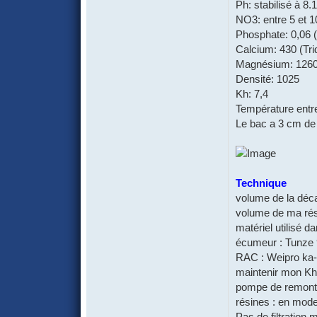
Ph: stabilisé à 8.
NO3: entre 5 et 10
Phosphate: 0,06 (
Calcium: 430 (Tr
Magnésium: 1260
Densité: 1025
Kh: 7,4
Température entre 
Le bac a 3 cm de 
Technique
volume de la décan
volume de ma rés
matériel utilisé da
écumeur : Tunze
RAC : Weipro ka-2
maintenir mon Kh.
pompe de remont
résines : en mode
Pas de filtration 