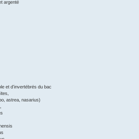
et argenté
ole et d'invertébrés du bac
ites,
bo, astrea, nasarius)
,
us
nensis
us
dus