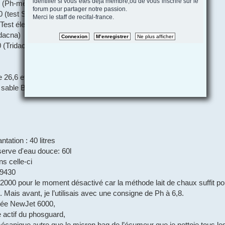
identifier si vous etes deja membre,ou de vous inscrire sur le
1 (Ph-mètre électronique)
forum pour partager notre passion.
 (test Salifert)
Merci le staff de recifal-france.
Test électronique Hanna)
idacna)
 (Tridacna)
26,6 et 27,7 (refroidi par ventillos soufflant à la surface)
sable Bora Bora (très fin)
tation : 40 litres
erve d'eau douce: 60l
ns celle-ci
 9430
000 pour le moment désactivé car la méthode lait de chaux suffit po
 Mais avant, je l’utilisais avec une consigne de Ph à 6,8.
ée NewJet 6000,
 actif du phosguard,
mécanique autre que le micron bag de l’écumeur que je nettoie tous les