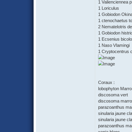
1 Valienciennea p
1 Loriculus
1 Gobiodon Okin
1 ctenochaetus t
2 Nematelotris d
1 Gobiodon histri
1 Ecsenius bicolo
1 Naso Vlamingi
1 Cryptocentrus 
Coraux :
lobophyton Marro
discosoma vert
discosoma marro
parazoanthus mar
sinularia jaune cl
sinularia jaune cla
parazoanthus mar
xenia blanc