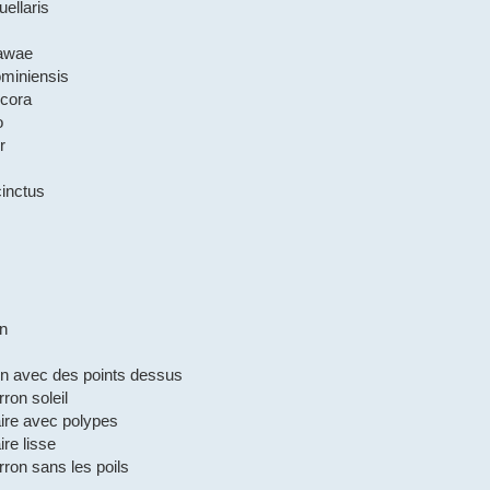
uellaris
awae
ominiensis
ecora
o
r
cinctus
n
n avec des points dessus
ron soleil
aire avec polypes
ire lisse
ron sans les poils