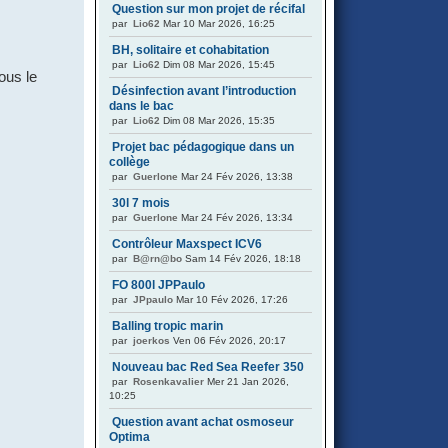
Question sur mon projet de récifal
par
Lio62
Mar 10 Mar 2026, 16:25
BH, solitaire et cohabitation
par
Lio62
Dim 08 Mar 2026, 15:45
ous le
Désinfection avant l’introduction
dans le bac
par
Lio62
Dim 08 Mar 2026, 15:35
Projet bac pédagogique dans un
collège
par
Guerlone
Mar 24 Fév 2026, 13:38
30l 7 mois
par
Guerlone
Mar 24 Fév 2026, 13:34
Contrôleur Maxspect ICV6
par
B@rn@bo
Sam 14 Fév 2026, 18:18
FO 800l JPPaulo
par
JPpaulo
Mar 10 Fév 2026, 17:26
Balling tropic marin
par
joerkos
Ven 06 Fév 2026, 20:17
Nouveau bac Red Sea Reefer 350
par
Rosenkavalier
Mer 21 Jan 2026,
10:25
Question avant achat osmoseur
Optima