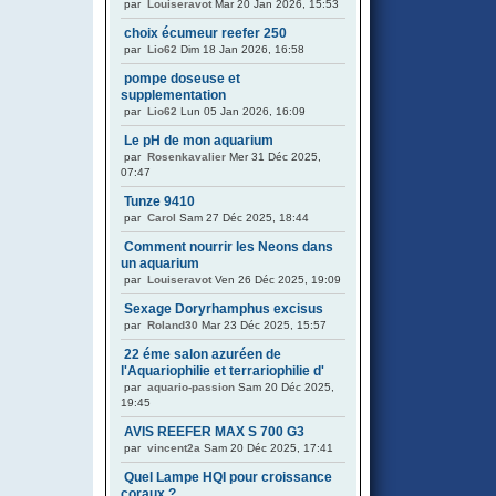
par
Louiseravot
Mar 20 Jan 2026, 15:53
choix écumeur reefer 250
par
Lio62
Dim 18 Jan 2026, 16:58
pompe doseuse et
supplementation
par
Lio62
Lun 05 Jan 2026, 16:09
Le pH de mon aquarium
par
Rosenkavalier
Mer 31 Déc 2025,
07:47
Tunze 9410
par
Carol
Sam 27 Déc 2025, 18:44
Comment nourrir les Neons dans
un aquarium
par
Louiseravot
Ven 26 Déc 2025, 19:09
Sexage Doryrhamphus excisus
par
Roland30
Mar 23 Déc 2025, 15:57
22 éme salon azuréen de
l'Aquariophilie et terrariophilie d'
par
aquario-passion
Sam 20 Déc 2025,
19:45
AVIS REEFER MAX S 700 G3
par
vincent2a
Sam 20 Déc 2025, 17:41
Quel Lampe HQI pour croissance
coraux ?