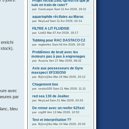
Projet récifal 250L-qu’est-ce que je
suis en train de rater?
par
CamLaque
Sam 11 Avr 2026, 18:31
aquariophile récifales au Maroc
par
NeyLad
Sam 11 Avr 2026, 02:14
FILTRE A LIT FLUIDISE
par
Lio62
Mar 07 Avr 2026, 18:17
Tubbing pour RAC DASTACO C2
enrichi
par
mgbmike
Sam 04 Avr 2026, 20:33
 stock).
Problèmes de bruit avec les
moteurs pas à pas à engrenages
par
Acacia
Ven 27 Mar 2026, 08:32
Avis aux possesseurs de Gyre
maxspect XF330/350
par
B@rn@bo
Mar 24 Mar 2026, 20:12
Chagement box
par
osaka320
Sam 21 Mar 2026, 11:11
eure avec
red sea 130 de Jealtec
heures par
par
NeyLad
Sam 21 Mar 2026, 03:33
De retour avec un reefer 625xxl
lanc, bleu
par
cig38
Ven 13 Mar 2026, 10:52
Test et interprétation ??
par
B@rn@bo
Mar 10 Mar 2026, 20:20