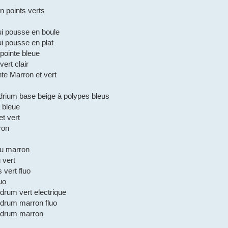
 points verts
i pousse en boule
i pousse en plat
pointe bleue
vert clair
nte Marron et vert
drium base beige à polypes bleus
a bleue
et vert
ron
hu marron
 vert
 vert fluo
uo
ndrum vert electrique
ndrum marron fluo
endrum marron