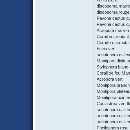
discosoma marron
discosoma rouge
Pavona cactus qu
Pavona cactus qu
Acropora marron 
Corail encroutant 
Coraille encrouta
Favia vert
seriatopora calen
Montipora digitat
Stylophora blanc 
Corail de feu Mar
Acropora vert
Monitpora branc
Montipora plateau
Monitipora pointes
Caulastrea vert fl
seriatopora calie
seriatopora calie
seriatopora cali
Pocilophora rose