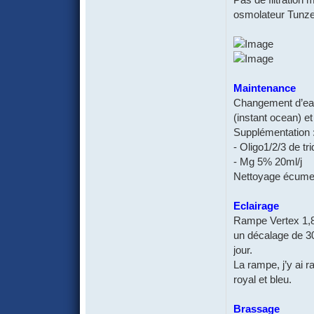
osmolateur Tunz
Maintenance
Changement d’eau 
(instant ocean) e
Supplémentation 
- Oligo1/2/3 de t
- Mg 5% 20ml/j
Nettoyage écumeu
Eclairage
Rampe Vertex 1,8
un décalage de 30
jour.
La rampe, j’y ai r
royal et bleu.
Brassage