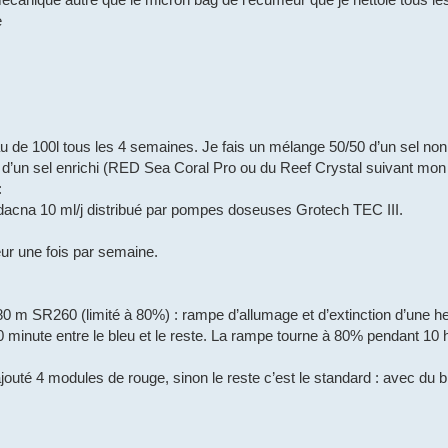
e
de 100l tous les 4 semaines. Je fais un mélange 50/50 d’un sel non 
t d’un sel enrichi (RED Sea Coral Pro ou du Reef Crystal suivant mon
:
ridacna 10 ml/j distribué par pompes doseuses Grotech TEC III.
r une fois par semaine.
0 m SR260 (limité à 80%) : rampe d’allumage et d’extinction d’une h
 minute entre le bleu et le reste. La rampe tourne à 80% pendant 10 
ajouté 4 modules de rouge, sinon le reste c’est le standard : avec du b