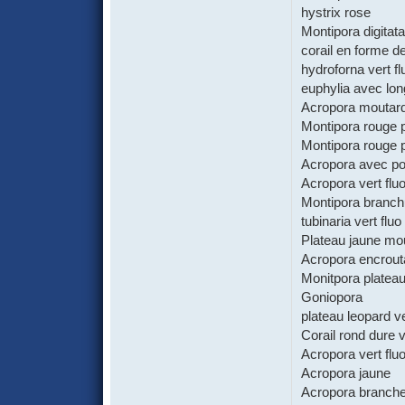
hystrix rose
Montipora digitat
corail en forme d
hydroforna vert fl
euphylia avec lon
Acropora moutar
Montipora rouge 
Montipora rouge 
Acropora avec poi
Acropora vert flu
Montipora branch
tubinaria vert fluo
Plateau jaune mo
Acropora encrout
Monitpora plateau
Goniopora
plateau leopard v
Corail rond dure 
Acropora vert flu
Acropora jaune
Acropora branche