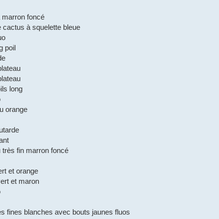
a marron foncé
e cactus à squelette bleue
uo
g poil
de
plateau
plateau
ls long
o
u orange
utarde
ant
 très fin marron foncé
ert et orange
vert et maron
o
s fines blanches avec bouts jaunes fluos