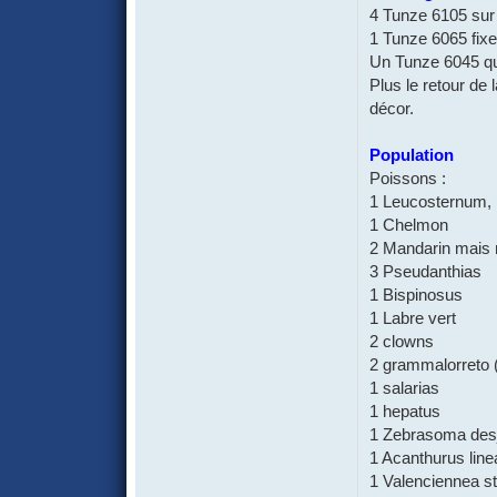
4 Tunze 6105 sur 
1 Tunze 6065 fixe
Un Tunze 6045 qu
Plus le retour de
décor.
Population
Poissons :
1 Leucosternum,
1 Chelmon
2 Mandarin mais 
3 Pseudanthias
1 Bispinosus
1 Labre vert
2 clowns
2 grammalorreto (
1 salarias
1 hepatus
1 Zebrasoma desj
1 Acanthurus line
1 Valenciennea st