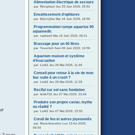
Alimentation électrique de secours
par
Réciphael
Jeu 25 Juin 2026, 05:52
Envahissement d'ophiures
par
B@rn@bo
Mar 16 Juin 2026, 18:56
Programmation rampe aquarius 90
aquamedic
par
raphaell
Mar 16 Juin 2026, 09:21
Brassage pour un 40 litres
par
Tovaritch
Sam 06 Juin 2026, 10:59
Aquarium maison et système
d’évacuation
par
Lio62
Jeu 28 Mai 2026, 11:46
Conseil pour retour à la vie de mon
bac suite à un crash ?
par
Lio62
Jeu 28 Mai 2026, 11:28
Recifal sur sol sans fondation
par
brbk722
Jeu 07 Mai 2026, 23:44
Produire son propre caviar, mythe
ou réalité ?
ur
par
Lio62
Jeu 07 Mai 2026, 15:55
Corail de feu et autres joyeusetés
par
Rosenkavalier
Lun 13 Avr 2026,
06:54
 3 jours.