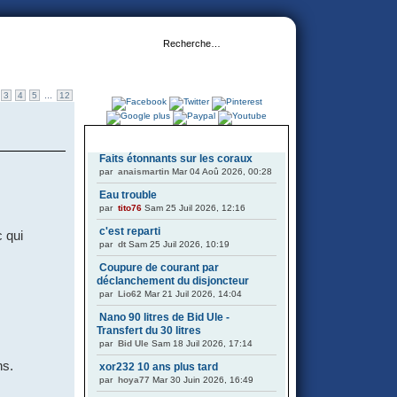
...
3
4
5
12
DERNIERS SUJETS
Faits étonnants sur les coraux
par
anaismartin
Mar 04 Aoû 2026, 00:28
Eau trouble
par
tito76
Sam 25 Juil 2026, 12:16
c'est reparti
c qui
par
dt
Sam 25 Juil 2026, 10:19
Coupure de courant par
déclanchement du disjoncteur
par
Lio62
Mar 21 Juil 2026, 14:04
Nano 90 litres de Bid Ule -
Transfert du 30 litres
par
Bid Ule
Sam 18 Juil 2026, 17:14
ns.
xor232 10 ans plus tard
par
hoya77
Mar 30 Juin 2026, 16:49