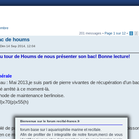
nnexion
membre
201 messages •
Page
1
sur
12
•
1
2
ac de houms
Dim 14 Sep 2014, 12:04
u tour de Houms de nous présenter son bac! Bonne lecture!
nérale
au : Mai 2013,je suis parti de pierre vivantes de récupération d’un ba
été arrêté à ce moment-là.
hode de maintenance berlinoise.
l)x70(p)x55(h)
Bienvenue sur le forum recifal-france.fr
lé de pas mal de coraux durs, un peu de mous et pas mal de poisso
forum base sur l aquariophilie marine et recifale.
en ce moment:
Afin de profiter de l integralite de notre forum,merci de vous