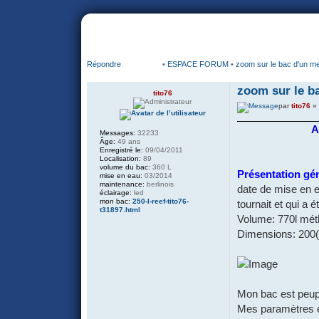
portail
forum
faq
m'enregister
co
Répondre
•
ESPACE FORUM
•
zoom sur le bac d'un 
zoom sur le b
tito76
par
tito76
» 
A
Messages:
32233
Âge:
49 ans
Enregistré le:
09/04/2011
Localisation:
89
volume du bac:
360 L
Présentation gé
mise en eau:
03/2014
maintenance:
berlinois
date de mise en e
éclairage:
led
mon bac:
250-l-reef-tito76-
tournait et qui a 
t31897.html
Volume: 770l mét
Dimensions: 200(
Mon bac est peup
Mes paramètres 