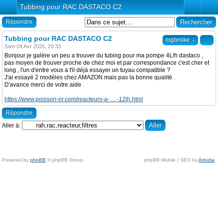
Tubbing pour RAC DASTACO C2
Répondre
Tubbing pour RAC DASTACO C2
↓
mgbmike
Sam 04 Avr 2026, 20:33
Bonjour je galère un peu a trouver du tubing pour ma pompe 4L/h dastaco ,
pas moyen de trouver proche de chez moi et par correspondance c'est cher et
long , l'un d'entre vous a t'il déjà essayer un tuyau compatible ?
J'ai essayé 2 modèles chez AMAZON mais pas la bonne qualité .
D'avance merci de votre aide .
https://www.poisson-or.com/reacteurs-a- ... -12lh.html
Répondre
Aller à:
Powered by
phpBB
© phpBB Group.
phpBB Mobile / SEO by
Artodia
.