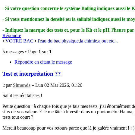
- Si votre question concerne le système Balling indiquez aussi le Kh
- Si vous mentionnez la densité ou la salinité indiquez aussi le mo
- Indiquez la marque des tests et, pour le Kh et le pH, l'heure par 
Répondre
•
VOTRE BAC
•
l'eau du bac,physique,la chimie,ajout etc...
5 messages • Page
1
sur
1
Répondre en citant le message
Test et interprétation ??
par
Simonds
» Lun 02 Mar 2026, 01:26
Salut les récifalistes !
Petite question : à chaque fois que je fais mes tests, j’ai énormément de
sûrs de vos valeurs ? Je me tâte à investir dans un photomètre Hanna, a
tests tout court ?
Merciii beaucoup pour vos retours parce que là je galère vraiment ! : )