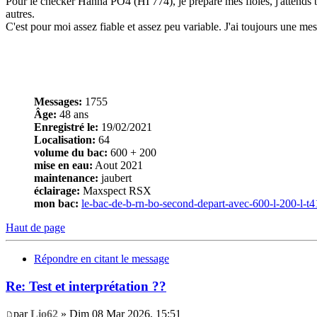
Pour le checker Hanna PO4 (HI 774), je prépare mes fioles, j'attends bi
autres.
C'est pour moi assez fiable et assez peu variable. J'ai toujours une mes
Messages:
1755
Âge:
48 ans
Enregistré le:
19/02/2021
Localisation:
64
volume du bac:
600 + 200
mise en eau:
Aout 2021
maintenance:
jaubert
éclairage:
Maxspect RSX
mon bac:
le-bac-de-b-rn-bo-second-depart-avec-600-l-200-l-t
Haut de page
Répondre en citant le message
Re: Test et interprétation ??
par
Lio62
» Dim 08 Mar 2026, 15:51