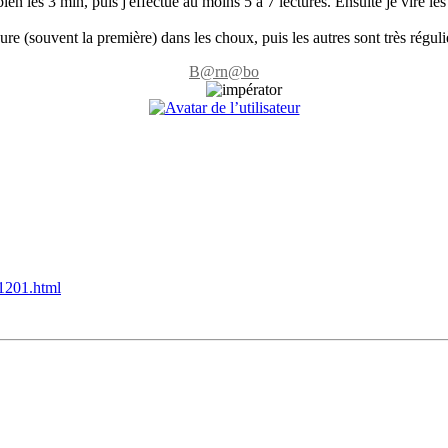
en les 3 min, puis j'effectue au moins 5 à 7 lectures. Ensuite je vire l
ure (souvent la première) dans les choux, puis les autres sont très réguli
B@rn@bo
41201.html