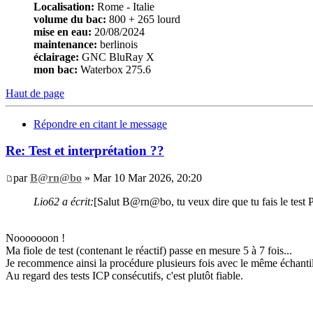
Localisation:
Rome - Italie
volume du bac:
800 + 265 lourd
mise en eau:
20/08/2024
maintenance:
berlinois
éclairage:
GNC BluRay X
mon bac:
Waterbox 275.6
Haut de page
Répondre en citant le message
Re: Test et interprétation ??
par
B@rn@bo
» Mar 10 Mar 2026, 20:20
Lio62 a écrit:
[Salut B@rn@bo, tu veux dire que tu fais le test 
Nooooooon !
Ma fiole de test (contenant le réactif) passe en mesure 5 à 7 fois...
Je recommence ainsi la procédure plusieurs fois avec le même échantill
Au regard des tests ICP consécutifs, c'est plutôt fiable.