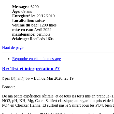
Messages:
6290
Âge:
69 ans
Enregistré le:
29/12/2019
Localisation:
suisse
volume du bac:
1200 litres
mise en eau:
Avril 2022
maintenance:
berlinois
éclairage:
Reef leds 160s
Haut de page
Répondre en citant le message
Re: Test et interprétation ??
par
B@rn@bo
» Lun 02 Mar 2026, 23:19
Bonsoir,
De ma petite expérience récifale, et de tous les tests mis en pratique 
NO3, pH, KH, Mg, Ca en Salifert classique, au regard du prix et de la
PO4 en Checker Hanna. Et surtout pas le Salifert pour les PO4, bien tro