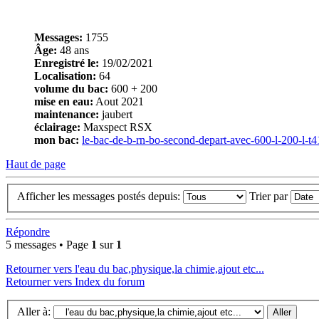
Messages:
1755
Âge:
48 ans
Enregistré le:
19/02/2021
Localisation:
64
volume du bac:
600 + 200
mise en eau:
Aout 2021
maintenance:
jaubert
éclairage:
Maxspect RSX
mon bac:
le-bac-de-b-rn-bo-second-depart-avec-600-l-200-l-t
Haut de page
Afficher les messages postés depuis:
Trier par
Répondre
5 messages • Page
1
sur
1
Retourner vers l'eau du bac,physique,la chimie,ajout etc...
Retourner vers Index du forum
Aller à: