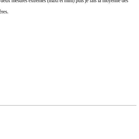
es deux mesures extrêmes (maxi et mini) puis je fais la moyenne des
ères.