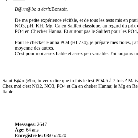
B@rn@bo a écrit:
Bonsoir,
De ma petite expérience récifale, et de tous les tests mis en pr
NO3, pH, KH, Mg, Ca en Salifert classique, au regard du prix et
PO4 en Checker Hanna. Et surtout pas le Salifert pour les PO4, b
Pour le checker Hanna PO4 (HI 774), je prépare mes fioles, j'atte
moyenne des autres.
C'est pour moi assez fiable et assez peu variable. J'ai toujours u
Salut B@rn@bo, tu veux dire que tu fais le test PO4 5 à 7 fois ? Mais
Chez moi c'est NO2, NO3, PO4 et Ca en cheker Hanna; le Mg en Red s
fiable.
Messages:
2647
Âge:
64 ans
Enregistré le:
08/05/2020