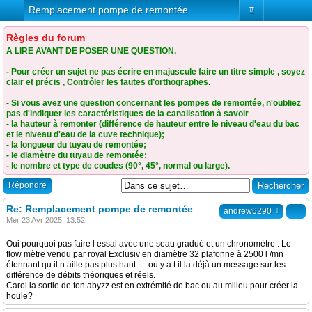
Remplacement pompe de remontée
#
Règles du forum
A LIRE AVANT DE POSER UNE QUESTION.
- Pour créer un sujet ne pas écrire en majuscule faire un titre simple , soyez
clair et précis , Contrôler les fautes d’orthographes.
- Si vous avez une question concernant les pompes de remontée, n'oubliez
pas d'indiquer les caractéristiques de la canalisation à savoir
- la hauteur à remonter (différence de hauteur entre le niveau d'eau du bac
et le niveau d'eau de la cuve technique);
- la longueur du tuyau de remontée;
- le diamètre du tuyau de remontée;
- le nombre et type de coudes (90°, 45°, normal ou large).
Répondre
Re: Remplacement pompe de remontée
↓
andrew6290
Mer 23 Avr 2025, 13:52
Oui pourquoi pas faire l essai avec une seau gradué et un chronomètre . Le
flow mètre vendu par royal Exclusiv en diamètre 32 plafonne à 2500 l /mn
étonnant qu il n aille pas plus haut … ou y a t il la déjà un message sur les
différence de débits théoriques et réels.
Carol la sortie de ton abyzz est en extrémité de bac ou au milieu pour créer la
houle?