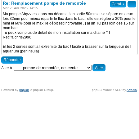
Re: Remplacement pompe de remontée
↓
Carol
Mer 23 Avr 2025, 14:15
Ma pompe Abyzz est dans ma décante ! en sortie 50mm et se sépare en deux
fois 32mm pour mieux répartir le flux dans le bac . elle est réglée à 30% pour le
mini et 60% pour le max .le débit est incroyable . j ai un TO pas loin des 15 sur
mon bac .
Tu peux voir plus de détail de mon installation sur ma chaine YT
Recifalchris2996
Et les 2 sorties sont à l extrémité du bac ! facile à brasser sur la longueur de l
aquarium (peninsula)
Répondre
Aller à:
Powered by
phpBB
© phpBB Group.
phpBB Mobile / SEO by
Artodia
.