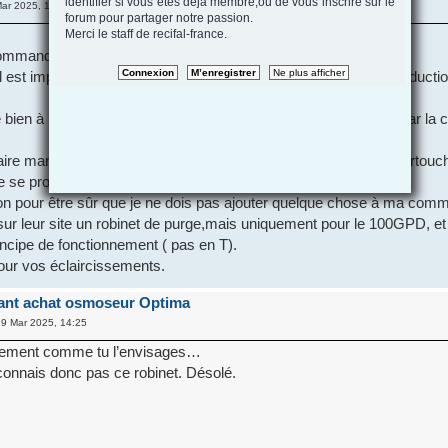
identifier si vous etes deja membre,ou de vous inscrire sur le
ar 2025, 11:52
forum pour partager notre passion.
Merci le staff de recifal-france.
commander un osmoseur optima 5 étapes 50GPD.
 il est important d'effectuer une purge en début de séance de producti
bien à rejeter directement l'eau sortie des filtres sans passer par la
aire manuellement en "débranchant " l'arrivée du tuyau sur la cartouc
 se procurer un T avec robinets ppur faciliter la tâche ?
on pour être sûr que je ne dois pas ajouter quelque chose à ma com
sur leur site un robinet de purge,mais uniquement pour le 100GPD, et
incipe de fonctionnement ( pas en T).
our vos éclaircissements.
ant achat osmoseur Optima
9 Mar 2025, 14:25
tement comme tu l’envisages…
 connais donc pas ce robinet. Désolé.