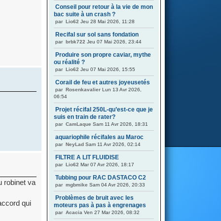
Conseil pour retour à la vie de mon
bac suite à un crash ?
par
Lio62
Jeu 28 Mai 2026, 11:28
Recifal sur sol sans fondation
par
brbk722
Jeu 07 Mai 2026, 23:44
Produire son propre caviar, mythe
ou réalité ?
par
Lio62
Jeu 07 Mai 2026, 15:55
Corail de feu et autres joyeusetés
par
Rosenkavalier
Lun 13 Avr 2026,
06:54
Projet récifal 250L-qu’est-ce que je
suis en train de rater?
par
CamLaque
Sam 11 Avr 2026, 18:31
aquariophile récifales au Maroc
par
NeyLad
Sam 11 Avr 2026, 02:14
FILTRE A LIT FLUIDISE
par
Lio62
Mar 07 Avr 2026, 18:17
Tubbing pour RAC DASTACO C2
 robinet va
par
mgbmike
Sam 04 Avr 2026, 20:33
Problèmes de bruit avec les
accord qui
moteurs pas à pas à engrenages
par
Acacia
Ven 27 Mar 2026, 08:32