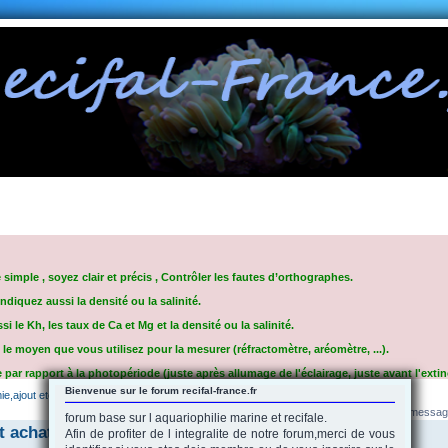
nnexion
e simple , soyez clair et précis , Contrôler les fautes d’orthographes.
diquez aussi la densité ou la salinité.
 le Kh, les taux de Ca et Mg et la densité ou la salinité.
 le moyen que vous utilisez pour la mesurer (réfractomètre, aréomètre, ...).
 par rapport à la photopériode (juste après allumage de l'éclairage, juste avant l'extinct
Bienvenue sur le forum recifal-france.fr
e,ajout etc...
6 messag
forum base sur l aquariophilie marine et recifale.
t achat osmoseur Optima
Afin de profiter de l integralite de notre forum,merci de vous