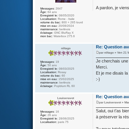
A pardon, je vien
Messages:
2647
Âge:
64 ans
Enregistré le:
08/05/2020
Localisation:
Rome - Italie
volume du bac:
800 + 265 lourd
mise en eau:
20/08/2024
maintenance:
berlinois
éclairage:
GNC BluRay X
mon bac:
Waterbox 275.6
Re: Question av
niltago
par
niltago
» Ven 21 M
Je cherchais une 
Messages:
19
Âge:
50 ans
Merci.
Enregistré le:
08/03/2025
Et je me disais l
Localisation:
Rosay
volume du bac:
60
:-)
mise en eau:
15/02/2025
maintenance:
berlinois
éclairage:
Popblum RL 60
Re: Question av
Louiseravot
par
Louiseravot
» Mar
Salut, oui t’as bi
Messages:
16
Âge:
26 ans
à préserver la ré
Enregistré le:
28/06/2025
Localisation:
paris 75
Tu peux totalemen