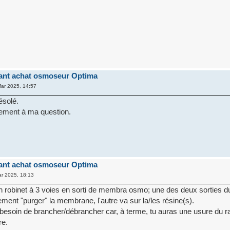
ant achat osmoseur Optima
ar 2025, 14:57
ésolé.
tement à ma question.
ant achat osmoseur Optima
r 2025, 18:13
n robinet à 3 voies en sorti de membra osmo; une des deux sorties du
tement "purger" la membrane, l'autre va sur la/les résine(s).
s besoin de brancher/débrancher car, à terme, tu auras une usure du r
re.