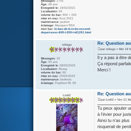
Messages:
1755
Âge:
48 ans
Enregistré le:
19/02/2021
Localisation:
64
volume du bac:
600 + 200
mise en eau:
Aout 2021
maintenance:
jaubert
éclairage:
Maxspect RSX
mon bac:
le-bac-de-b-rn-bo-second-
depart-avec-600-l-200-l-t41201.html
Re: Question av
niltago
par
niltago
» Mer 19 M
Il y a pas à être d
Messages:
19
Âge:
50 ans
Ça répond parfai
Enregistré le:
08/03/2025
Merci !
Localisation:
Rosay
volume du bac:
60
mise en eau:
15/02/2025
maintenance:
berlinois
éclairage:
Popblum RL 60
Re: Question av
Lio62
par
Lio62
» Ven 21 Ma
Tu peux ajouter u
à l'évier pour jus
Ainsi tu n'as plu
risquerait de perd