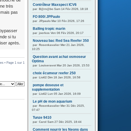
Contrôleur Maxspect ICV6
ne très
par
B@rn@bo
Sam 14 Fév 2026, 18:18
, mais pas
FO 800l JPPaulo
par
JPpaulo
Mar 10 Fév 2026, 17:26
Balling tropic marin
 bypasser
par
joerkos
Ven 06 Fév 2026, 20:17
nde si tu
Nouveau bac Red Sea Reefer 350
iser après.
par
Rosenkavalier
Mer 21 Jan 2026,
10:25
Question avant achat osmoseur
Optima
es • Page
1
sur
1
par
Louiseravot
Mar 20 Jan 2026, 15:53
choix écumeur reefer 250
par
Lio62
Dim 18 Jan 2026, 16:58
pompe doseuse et
supplementation
par
Lio62
Lun 05 Jan 2026, 16:09
Le pH de mon aquarium
par
Rosenkavalier
Mer 31 Déc 2025,
07:47
Tunze 9410
par
Carol
Sam 27 Déc 2025, 18:44
Comment nourrir les Neons dans