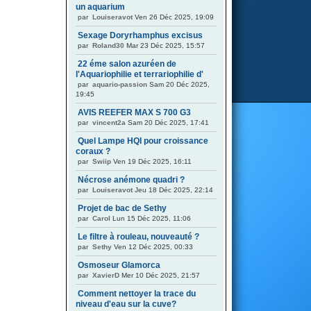
un aquarium
par
Louiseravot
Ven 26 Déc 2025, 19:09
Sexage Doryrhamphus excisus
par
Roland30
Mar 23 Déc 2025, 15:57
22 éme salon azuréen de
l'Aquariophilie et terrariophilie d'
par
aquario-passion
Sam 20 Déc 2025,
19:45
AVIS REEFER MAX S 700 G3
par
vincent2a
Sam 20 Déc 2025, 17:41
Quel Lampe HQI pour croissance
coraux ?
par
Swiip
Ven 19 Déc 2025, 16:11
Nécrose anémone quadri ?
par
Louiseravot
Jeu 18 Déc 2025, 22:14
Projet de bac de Sethy
par
Carol
Lun 15 Déc 2025, 11:06
Le filtre à rouleau, nouveauté ?
par
Sethy
Ven 12 Déc 2025, 00:33
Osmoseur Glamorca
par
XavierD
Mer 10 Déc 2025, 21:57
Comment nettoyer la trace du
niveau d'eau sur la cuve?