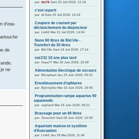
par
tito76
Sam 25 Juil 2026, 12:16
c'est reparti
par
dt
Sam 25 Juil 2026, 10:19
Coupure de courant par
on d'eau
déclanchement du disjoncteur
par
Lio62
Mar 21 Juil 2026, 14:04
 cartouche
Nano 90 litres de Bid Ule -
Transfert du 30 litres
he de
par
Bid Ule
Sam 18 Juil 2026, 17:14
xor232 10 ans plus tard
mande.
par
hoya77
Mar 30 Juin 2026, 16:49
 je ne
Alimentation électrique de secours
par
Réciphael
Jeu 25 Juin 2026, 05:52
Envahissement d'ophiures
par
B@rn@bo
Mar 16 Juin 2026, 18:56
Programmation rampe aquarius 90
aquamedic
par
raphaell
Mar 16 Juin 2026, 09:21
Brassage pour un 40 litres
par
Tovaritch
Sam 06 Juin 2026, 10:59
Aquarium maison et système
d’évacuation
par
Lio62
Jeu 28 Mai 2026, 11:46