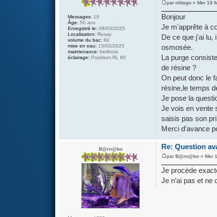
par
niltago
» Mer 19 M
Bonjour
Messages:
19
Âge:
50 ans
Je m'apprête à 
Enregistré le:
08/03/2025
Localisation:
Rosay
De ce que j'ai lu,
volume du bac:
60
mise en eau:
15/02/2025
osmosée.
maintenance:
berlinois
La purge consiste 
éclairage:
Popblum RL 60
de résine ?
On peut donc le f
résine,le temps de
Je pose la questi
Je vois en vente 
saisis pas son pr
Merci d'avance p
Re: Question av
B@rn@bo
par
B@rn@bo
» Mer 1
Je procède exac
Je n’ai pas et ne