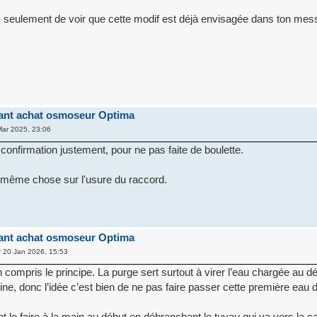
s seulement de voir que cette modif est déjà envisagée dans ton mes
ant achat osmoseur Optima
ar 2025, 23:06
confirmation justement, pour ne pas faite de boulette.
a même chose sur l'usure du raccord.
ant achat osmoseur Optima
 20 Jan 2026, 15:53
en compris le principe. La purge sert surtout à virer l’eau chargée au 
sine, donc l’idée c’est bien de ne pas faire passer cette première eau
t le faire à la main au début en débranchant le tuyau qui va vers la c