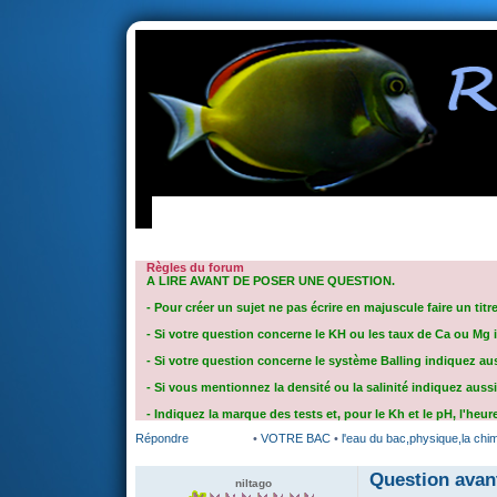
portail
forum
faq
m'enregister
co
Règles du forum
A LIRE AVANT DE POSER UNE QUESTION.
- Pour créer un sujet ne pas écrire en majuscule faire un titr
- Si votre question concerne le KH ou les taux de Ca ou Mg in
- Si votre question concerne le système Balling indiquez aussi
- Si vous mentionnez la densité ou la salinité indiquez aussi
- Indiquez la marque des tests et, pour le Kh et le pH, l'heure
Répondre
•
VOTRE BAC
•
l'eau du bac,physique,la chimi
Question avan
niltago