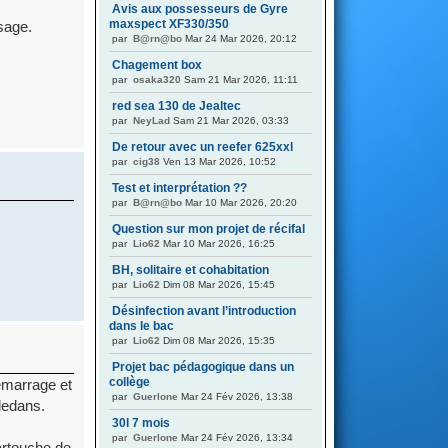
Avis aux possesseurs de Gyre
maxspect XF330/350
sage.
par
B@rn@bo
Mar 24 Mar 2026, 20:12
Chagement box
par
osaka320
Sam 21 Mar 2026, 11:11
red sea 130 de Jealtec
par
NeyLad
Sam 21 Mar 2026, 03:33
De retour avec un reefer 625xxl
par
cig38
Ven 13 Mar 2026, 10:52
Test et interprétation ??
par
B@rn@bo
Mar 10 Mar 2026, 20:20
Question sur mon projet de récifal
par
Lio62
Mar 10 Mar 2026, 16:25
BH, solitaire et cohabitation
par
Lio62
Dim 08 Mar 2026, 15:45
Désinfection avant l’introduction
dans le bac
par
Lio62
Dim 08 Mar 2026, 15:35
Projet bac pédagogique dans un
collège
démarrage et
par
Guerlone
Mar 24 Fév 2026, 13:38
 dedans.
30l 7 mois
par
Guerlone
Mar 24 Fév 2026, 13:34
artouche de