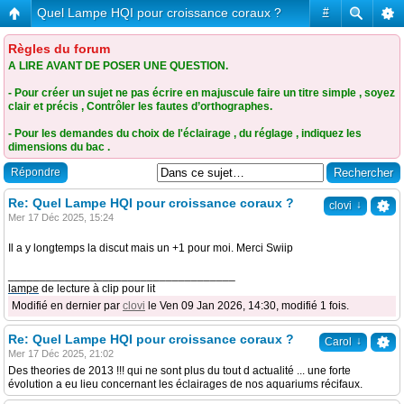
Quel Lampe HQI pour croissance coraux ?
#
Règles du forum
A LIRE AVANT DE POSER UNE QUESTION.
- Pour créer un sujet ne pas écrire en majuscule faire un titre simple , soyez
clair et précis , Contrôler les fautes d’orthographes.
- Pour les demandes du choix de l'éclairage , du réglage , indiquez les
dimensions du bac .
Répondre
Re: Quel Lampe HQI pour croissance coraux ?
↓
clovi
Mer 17 Déc 2025, 15:24
Il a y longtemps la discut mais un +1 pour moi. Merci Swiip
____________________________________
lampe
de lecture à clip pour lit
Modifié en dernier par
clovi
le Ven 09 Jan 2026, 14:30, modifié 1 fois.
Re: Quel Lampe HQI pour croissance coraux ?
↓
Carol
Mer 17 Déc 2025, 21:02
Des theories de 2013 !!! qui ne sont plus du tout d actualité ... une forte
évolution a eu lieu concernant les éclairages de nos aquariums récifaux.