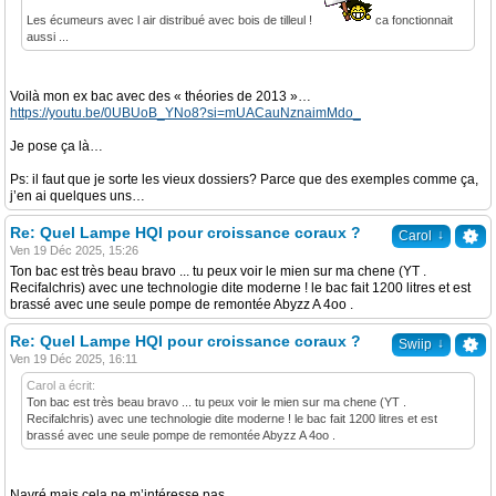
Les écumeurs avec l air distribué avec bois de tilleul !
ca fonctionnait
aussi ...
Voilà mon ex bac avec des « théories de 2013 »…
https://youtu.be/0UBUoB_YNo8?si=mUACauNznaimMdo_
Je pose ça là…
Ps: il faut que je sorte les vieux dossiers? Parce que des exemples comme ça,
j’en ai quelques uns…
Re: Quel Lampe HQI pour croissance coraux ?
↓
Carol
Ven 19 Déc 2025, 15:26
Ton bac est très beau bravo ... tu peux voir le mien sur ma chene (YT .
Recifalchris) avec une technologie dite moderne ! le bac fait 1200 litres et est
brassé avec une seule pompe de remontée Abyzz A 4oo .
Re: Quel Lampe HQI pour croissance coraux ?
↓
Swiip
Ven 19 Déc 2025, 16:11
Carol a écrit:
Ton bac est très beau bravo ... tu peux voir le mien sur ma chene (YT .
Recifalchris) avec une technologie dite moderne ! le bac fait 1200 litres et est
brassé avec une seule pompe de remontée Abyzz A 4oo .
Navré mais cela ne m’intéresse pas.