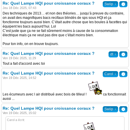
Re: Quel Lampe HQI pour croissance coraux ?
↓
Swiip
Jeu 18 Déc 2025, 07:43
Des techniques de 2013… et non des théories… jusqu’à preuve du contraire,
on avait des magnifiques bacs recifaux blindés de sps sous HQI et ça
fonctionne toujours aussi bien. C’était autre chose que les boules à facettes qui
équipent les bacs aujourd’hui. Lol
C’est juste que ça ne se fait sûrement moins à cause de la consommation
électrique mais ça ne veut pas dire que c’était moins bien.
Pour ton info, on en trouve toujours.
Re: Quel Lampe HQI pour croissance coraux ?
↓
dt
Ven 19 Déc 2025, 11:29
Tout a fait d'accord avec toi
Re: Quel Lampe HQI pour croissance coraux ?
↓
Carol
Ven 19 Déc 2025, 14:52
Les écumeurs avec l air distribué avec bois de tilleul !
ca fonctionnait
aussi ...
Re: Quel Lampe HQI pour croissance coraux ?
↓
Swiip
Ven 19 Déc 2025, 15:02
Carol a écrit: