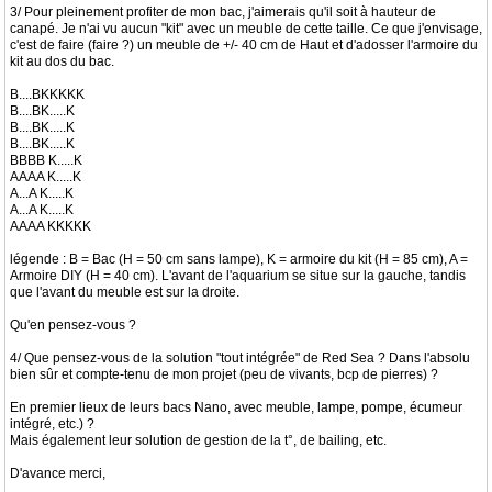
3/ Pour pleinement profiter de mon bac, j'aimerais qu'il soit à hauteur de
canapé. Je n'ai vu aucun "kit" avec un meuble de cette taille. Ce que j'envisage,
c'est de faire (faire ?) un meuble de +/- 40 cm de Haut et d'adosser l'armoire du
kit au dos du bac.
B....BKKKKK
B....BK.....K
B....BK.....K
B....BK.....K
BBBB K.....K
AAAA K.....K
A...A K.....K
A...A K.....K
AAAA KKKKK
légende : B = Bac (H = 50 cm sans lampe), K = armoire du kit (H = 85 cm), A =
Armoire DIY (H = 40 cm). L'avant de l'aquarium se situe sur la gauche, tandis
que l'avant du meuble est sur la droite.
Qu'en pensez-vous ?
4/ Que pensez-vous de la solution "tout intégrée" de Red Sea ? Dans l'absolu
bien sûr et compte-tenu de mon projet (peu de vivants, bcp de pierres) ?
En premier lieux de leurs bacs Nano, avec meuble, lampe, pompe, écumeur
intégré, etc.) ?
Mais également leur solution de gestion de la t°, de bailing, etc.
D'avance merci,