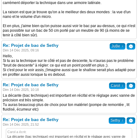
carrément déporter la technique dans une armoire latérale.
La raison est que je trouve qu'on a le meilleur des deux mondes : la vue d'un
nano et le volume d'un micro.
Et en plus, j'aime bien qu'on puisse aussi voir le bac par au-dessus, ce qui n'est
pas possible sur un bac de 50 cm porté par un meuble de 90 (à moins de se
tenir à côté bien sûr).
Re: Projet de bac de Sethy
↓
JuBe
Dim 14 Déc 2025, 09:16
Hello,
Si tu as la technique sur le côté et pas de descente, tu n'auras pas le problème
"bruit de descente" à régler: ce qui est un point positif en plus ;).
Si c'est pour le voir assis, j'imagine aussi que le shallow serait plus adapté pour
en profiter aussi lorsque tu es debout.
Re: Projet de bac de Sethy
↓
Carol
Dim 14 Déc 2025, 10:18
La décante (bac technique) est important en récifal et le réglage avec vanne de
précision est très simple.
Tu auras beaucoup plus de choix pour ton matériel (pompe de remontée , lit
fluidisé, écumeur etc)
Re: Projet de bac de Sethy
↓
Sethy
Dim 14 Déc 2025, 21:52
Carol a écrit:
La décante (bac technique) est important en récifal et le réglage avec vanne de