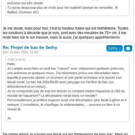
précision est très simple.
Tu auras beaucoup plus de choix pour ton matériel (pompe de remontée , lit
fluidisé, écumeur etc)
Je me doute, mais pour moi, c'est la hauteur totale qui est rédhibitoire. Toutes
les solutions à décante que je vois, sont avec des meubles de 75+ cm. Il me
reste bien sûr le sur mesure, mais là aussi, j'ai quelques appréhensions.
Re: Projet de bac de Sethy
↓
Sethy
Dim 14 Déc 2025, 21:53
JuBe a écrit:
Hello,
Je compte aussi faire un petit bac "naturel" avec uniquement quelques poissons,
une anémone et quelques mous. J'ai néanmoins prévu une décantation dans
laquelle je pourrais ajouter un écumeur et une partie technique si le besoin s'en
faisait sentir. Le bac fait 100x40x40 avec perçage sur l'arrière du bac (un
débordement et un retour).
Je ne comprends pas de trop ton dessin: tu comptes mettre l'aquarium à côté du
meuble de l'aquarium? La décantation serait dans ce meuble?
Personnellement, je préfère toujours avoir une décantation: plus facile à gérer et à
nettoyer. L'osmolation, le chauffage, la sédimentation, ... peuvent se faire à ce
niveau là.
Ju
De prime abord, je n'avais pas tiqué sur les dimensions de tonc bac. Mais où