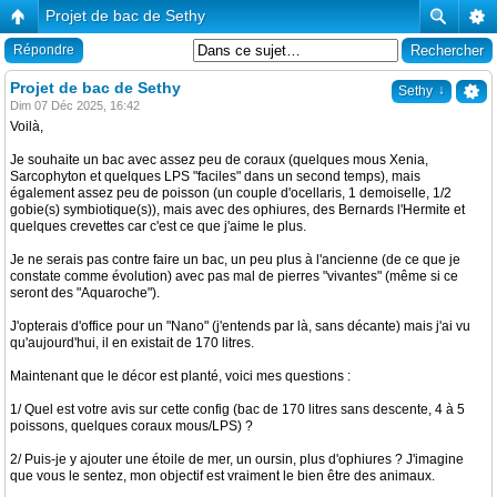
Projet de bac de Sethy
Répondre
Projet de bac de Sethy
↓
Sethy
Dim 07 Déc 2025, 16:42
Voilà,
Je souhaite un bac avec assez peu de coraux (quelques mous Xenia,
Sarcophyton et quelques LPS "faciles" dans un second temps), mais
également assez peu de poisson (un couple d'ocellaris, 1 demoiselle, 1/2
gobie(s) symbiotique(s)), mais avec des ophiures, des Bernards l'Hermite et
quelques crevettes car c'est ce que j'aime le plus.
Je ne serais pas contre faire un bac, un peu plus à l'ancienne (de ce que je
constate comme évolution) avec pas mal de pierres "vivantes" (même si ce
seront des "Aquaroche").
J'opterais d'office pour un "Nano" (j'entends par là, sans décante) mais j'ai vu
qu'aujourd'hui, il en existait de 170 litres.
Maintenant que le décor est planté, voici mes questions :
1/ Quel est votre avis sur cette config (bac de 170 litres sans descente, 4 à 5
poissons, quelques coraux mous/LPS) ?
2/ Puis-je y ajouter une étoile de mer, un oursin, plus d'ophiures ? J'imagine
que vous le sentez, mon objectif est vraiment le bien être des animaux.