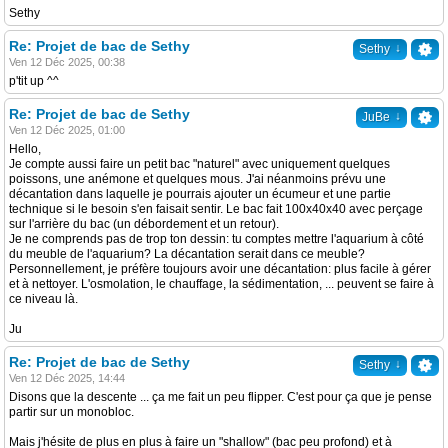
Sethy
Re: Projet de bac de Sethy
↓
Sethy
Ven 12 Déc 2025, 00:38
p'tit up ^^
Re: Projet de bac de Sethy
↓
JuBe
Ven 12 Déc 2025, 01:00
Hello,
Je compte aussi faire un petit bac "naturel" avec uniquement quelques
poissons, une anémone et quelques mous. J'ai néanmoins prévu une
décantation dans laquelle je pourrais ajouter un écumeur et une partie
technique si le besoin s'en faisait sentir. Le bac fait 100x40x40 avec perçage
sur l'arrière du bac (un débordement et un retour).
Je ne comprends pas de trop ton dessin: tu comptes mettre l'aquarium à côté
du meuble de l'aquarium? La décantation serait dans ce meuble?
Personnellement, je préfère toujours avoir une décantation: plus facile à gérer
et à nettoyer. L'osmolation, le chauffage, la sédimentation, ... peuvent se faire à
ce niveau là.
Ju
Re: Projet de bac de Sethy
↓
Sethy
Ven 12 Déc 2025, 14:44
Disons que la descente ... ça me fait un peu flipper. C'est pour ça que je pense
partir sur un monobloc.
Mais j'hésite de plus en plus à faire un "shallow" (bac peu profond) et à