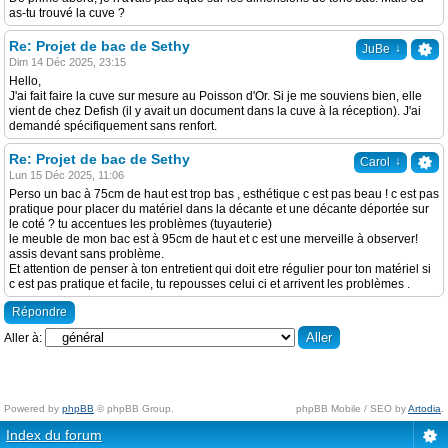
as-tu trouvé la cuve ?
Re: Projet de bac de Sethy
↓
JuBe
Dim 14 Déc 2025, 23:15
Hello,
J'ai fait faire la cuve sur mesure au Poisson d'Or. Si je me souviens bien, elle
vient de chez Defish (il y avait un document dans la cuve à la réception). J'ai
demandé spécifiquement sans renfort.
Re: Projet de bac de Sethy
↓
Carol
Lun 15 Déc 2025, 11:06
Perso un bac à 75cm de haut est trop bas , esthétique c est pas beau ! c est pas
pratique pour placer du matériel dans la décante et une décante déportée sur
le coté ? tu accentues les problèmes (tuyauterie)
le meuble de mon bac est à 95cm de haut et c est une merveille à observer!
assis devant sans problème.
Et attention de penser à ton entretient qui doit etre régulier pour ton matériel si
c est pas pratique et facile, tu repousses celui ci et arrivent les problèmes .
Répondre
Aller à:
Powered by
phpBB
© phpBB Group.
phpBB Mobile / SEO by
Artodia
.
Index du forum