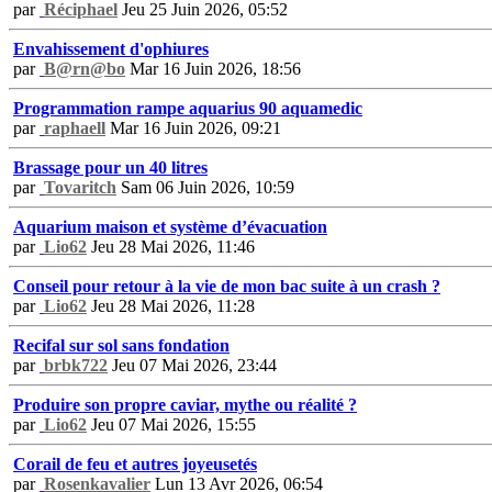
par
Réciphael
Jeu 25 Juin 2026, 05:52
Envahissement d'ophiures
par
B@rn@bo
Mar 16 Juin 2026, 18:56
Programmation rampe aquarius 90 aquamedic
par
raphaell
Mar 16 Juin 2026, 09:21
Brassage pour un 40 litres
par
Tovaritch
Sam 06 Juin 2026, 10:59
Aquarium maison et système d’évacuation
par
Lio62
Jeu 28 Mai 2026, 11:46
Conseil pour retour à la vie de mon bac suite à un crash ?
par
Lio62
Jeu 28 Mai 2026, 11:28
Recifal sur sol sans fondation
par
brbk722
Jeu 07 Mai 2026, 23:44
Produire son propre caviar, mythe ou réalité ?
par
Lio62
Jeu 07 Mai 2026, 15:55
Corail de feu et autres joyeusetés
par
Rosenkavalier
Lun 13 Avr 2026, 06:54