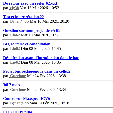
De retour avec un reefer 625xxl
par
cig38
Ven 13 Mar 2026, 10:52
Test et interprétation ??
par
B@rn@bo
Mar 10 Mar 2026, 20:20
Question sur mon projet de récifal
par
Lio62
Mar 10 Mar 2026, 16:25
BH, solitaire et cohabitation
par
Lio62
Dim 08 Mar 2026, 15:45
Désinfection avant l’introduction dans le bac
par
Lio62
Dim 08 Mar 2026, 15:35
Projet bac pédagogique dans un collège
par
Guerlone
Mar 24 Fév 2026, 13:38
30l 7 mois
par
Guerlone
Mar 24 Fév 2026, 13:34
Contrôleur Maxspect ICV6
par
B@rn@bo
Sam 14 Fév 2026, 18:18
FO 800l JPPaulo