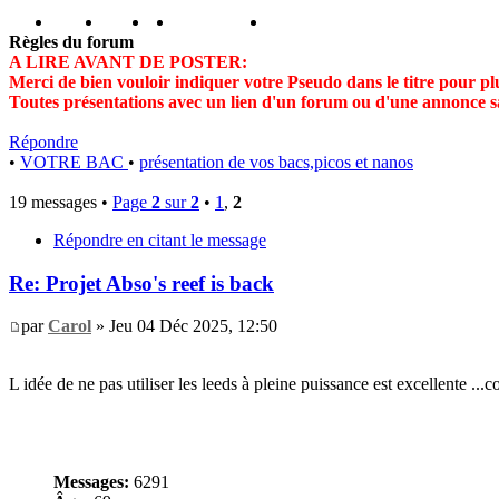
portail
forum
faq
m'enregister
connexion
Règles du forum
A LIRE AVANT DE POSTER:
Merci de bien vouloir indiquer votre Pseudo dans le titre pour plu
Toutes présentations avec un lien d'un forum ou d'une annonce s
Répondre
•
VOTRE BAC
•
présentation de vos bacs,picos et nanos
19 messages •
Page
2
sur
2
•
1
,
2
Répondre en citant le message
Re: Projet Abso's reef is back
par
Carol
» Jeu 04 Déc 2025, 12:50
L idée de ne pas utiliser les leeds à pleine puissance est excellente ...
Messages:
6291