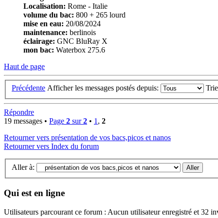
Localisation:
Rome - Italie
volume du bac:
800 + 265 lourd
mise en eau:
20/08/2024
maintenance:
berlinois
éclairage:
GNC BluRay X
mon bac:
Waterbox 275.6
Haut de page
Précédente
Afficher les messages postés depuis:
Tri
Répondre
19 messages •
Page
2
sur
2
•
1
,
2
Retourner vers présentation de vos bacs,picos et nanos
Retourner vers Index du forum
Aller à:
Qui est en ligne
Utilisateurs parcourant ce forum : Aucun utilisateur enregistré et 32 in