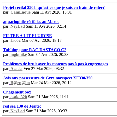
Projet récifal 250L-qu’est-ce que je suis en train de rater?
par
CamLaque
Sam 11 Avr 2026, 18:31
aquariophile récifales au Maroc
par
NeyLad
Sam 11 Avr 2026, 02:14
FILTRE A LIT FLUIDISE
par
Lio62
Mar 07 Avr 2026, 18:17
Tubbing pour RAC DASTACO C2
par
mgbmike
Sam 04 Avr 2026, 20:33
Problèmes de bruit avec les moteurs pas à pas à engrenages
par
Acacia
Ven 27 Mar 2026, 08:32
Avis aux possesseurs de Gyre maxspect XF330/350
par
B@rn@bo
Mar 24 Mar 2026, 20:12
Chagement box
par
osaka320
Sam 21 Mar 2026, 11:11
red sea 130 de Jealtec
par
NeyLad
Sam 21 Mar 2026, 03:33