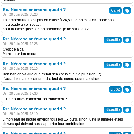
Re: Nécrose anémone quadri ?
Carol
Dim 29 Juin 2025, 08:26
La température n est pas en cause à 26,5 ! ton ph c est ok...donc pas d
inquiétude à ce niveau.
pour la tache grise sur ton anémone ,je ne sais pas ?
Re: Nécrose anémone quadri ?
Nicouille
Dim 29 Juin 2025, 12:26
C'est déjà ça ! :)
Merci pour ton retour !
Re: Nécrose anémone quadri ?
Nicouille
Dim 29 Juin 2025, 15:13
Bon bah on va dire que c'était rien car la elle n'a plus rien... :)
J'aurai bien aimé comprendre tout de même pour ma culture.
Re: Nécrose anémone quadri ?
Lio62
Dim 29 Juin 2025, 17:36
Tu la nourries comment ton entacmea ?
Re: Nécrose anémone quadri ?
Nicouille
Dim 29 Juin 2025, 18:10
1 morceau de moule environ tous les 15 jours, sinon juste la lumière et les
clowns qui doivent aussi apporter leur contribution !
Re: Nécrose anémone quadri ?