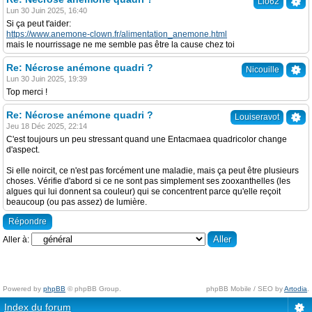
Lio62
Lun 30 Juin 2025, 16:40
Si ça peut t'aider:
https://www.anemone-clown.fr/alimentation_anemone.html
mais le nourrissage ne me semble pas être la cause chez toi
Re: Nécrose anémone quadri ?
Nicouille
Lun 30 Juin 2025, 19:39
Top merci !
Re: Nécrose anémone quadri ?
Louiseravot
Jeu 18 Déc 2025, 22:14
C'est toujours un peu stressant quand une Entacmaea quadricolor change
d'aspect.
Si elle noircit, ce n'est pas forcément une maladie, mais ça peut être plusieurs
choses. Vérifie d'abord si ce ne sont pas simplement ses zooxanthelles (les
algues qui lui donnent sa couleur) qui se concentrent parce qu'elle reçoit
beaucoup (ou pas assez) de lumière.
Répondre
Aller à:
Powered by
phpBB
© phpBB Group.
phpBB Mobile / SEO by
Artodia
.
Index du forum