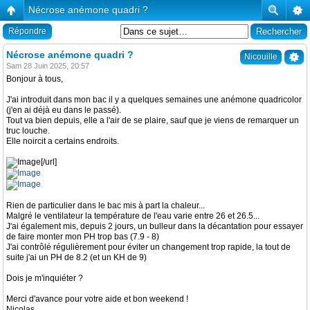
Nécrose anémone quadri ?
Répondre
Nécrose anémone quadri ?
Nicouille
Sam 28 Juin 2025, 20:57
Bonjour à tous,
J'ai introduit dans mon bac il y a quelques semaines une anémone quadricolor
(j'en ai déjà eu dans le passé).
Tout va bien depuis, elle a l'air de se plaire, sauf que je viens de remarquer un
truc louche.
Elle noircit a certains endroits.
[/url]
Rien de particulier dans le bac mis à part la chaleur...
Malgré le ventilateur la température de l'eau varie entre 26 et 26.5...
J'ai également mis, depuis 2 jours, un bulleur dans la décantation pour essayer
de faire monter mon PH trop bas (7.9 - 8)
J'ai contrôlé régulièrement pour éviter un changement trop rapide, la tout de
suite j'ai un PH de 8.2 (et un KH de 9)
Dois je m'inquiéter ?
Merci d'avance pour votre aide et bon weekend !
Nicolas