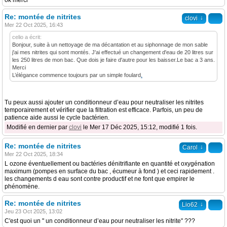
ok merci
Re: montée de nitrites
↓
clovi
Mer 22 Oct 2025, 16:43
celio a écrit:
Bonjour, suite à un nettoyage de ma décantation et au siphonnage de mon sable
j'ai mes nitrites qui sont montés. J'ai effectué un changement d'eau de 20 litres sur
les 250 litres de mon bac. Que dois je faire d'autre pour les baisser.Le bac a 3 ans.
Merci
L’élégance commence toujours par un simple foulard
.
Tu peux aussi ajouter un conditionneur d’eau pour neutraliser les nitrites
temporairement et vérifier que la filtration est efficace. Parfois, un peu de
patience aide aussi le cycle bactérien.
Modifié en dernier par
clovi
le Mer 17 Déc 2025, 15:12, modifié 1 fois.
Re: montée de nitrites
↓
Carol
Mer 22 Oct 2025, 18:34
L ozone éventuellement ou bactéries dénitrifiante en quantité et oxygénation
maximum (pompes en surface du bac , écumeur à fond ) et ceci rapidement .
les changements d eau sont contre productif et ne font que empirer le
phénomène.
Re: montée de nitrites
↓
Lio62
Jeu 23 Oct 2025, 13:02
C'est quoi un " un conditionneur d’eau pour neutraliser les nitrite" ???