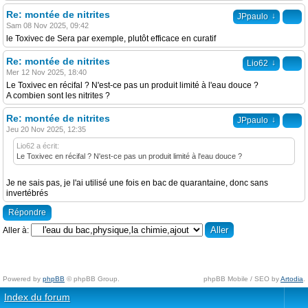
Re: montée de nitrites
↓
JPpaulo
Sam 08 Nov 2025, 09:42
le Toxivec de Sera par exemple, plutôt efficace en curatif
Re: montée de nitrites
↓
Lio62
Mer 12 Nov 2025, 18:40
Le Toxivec en récifal ? N'est-ce pas un produit limité à l'eau douce ?
A combien sont les nitrites ?
Re: montée de nitrites
↓
JPpaulo
Jeu 20 Nov 2025, 12:35
Lio62 a écrit:
Le Toxivec en récifal ? N'est-ce pas un produit limité à l'eau douce ?
Je ne sais pas, je l'ai utilisé une fois en bac de quarantaine, donc sans
invertébrés
Répondre
Aller à:
Powered by
phpBB
© phpBB Group.
phpBB Mobile / SEO by
Artodia
.
Index du forum