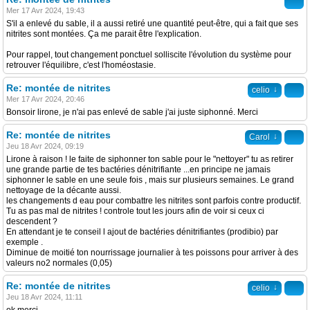
Mer 17 Avr 2024, 19:43
S'il a enlevé du sable, il a aussi retiré une quantité peut-être, qui a fait que ses
nitrites sont montées. Ça me parait être l'explication.
Pour rappel, tout changement ponctuel solliscite l'évolution du système pour
retrouver l'équilibre, c'est l'homéostasie.
Re: montée de nitrites
↓
celio
Mer 17 Avr 2024, 20:46
Bonsoir lirone, je n'ai pas enlevé de sable j'ai juste siphonné. Merci
Re: montée de nitrites
↓
Carol
Jeu 18 Avr 2024, 09:19
Lirone à raison ! le faite de siphonner ton sable pour le "nettoyer" tu as retirer
une grande partie de tes bactéries dénitrifiante ...en principe ne jamais
siphonner le sable en une seule fois , mais sur plusieurs semaines. Le grand
nettoyage de la décante aussi.
les changements d eau pour combattre les nitrites sont parfois contre productif.
Tu as pas mal de nitrites ! controle tout les jours afin de voir si ceux ci
descendent ?
En attendant je te conseil l ajout de bactéries dénitrifiantes (prodibio) par
exemple .
Diminue de moitié ton nourrissage journalier à tes poissons pour arriver à des
valeurs no2 normales (0,05)
Re: montée de nitrites
↓
celio
Jeu 18 Avr 2024, 11:11