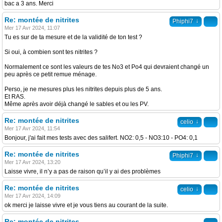
bac a 3 ans. Merci
Re: montée de nitrites
↓
Phiphi7
Mer 17 Avr 2024, 11:07
Tu es sur de ta mesure et de la validité de ton test ?
Si oui, à combien sont tes nitrites ?
Normalement ce sont les valeurs de tes No3 et Po4 qui devraient changé un
peu après ce petit remue ménage.
Perso, je ne mesures plus les nitrites depuis plus de 5 ans.
Et RAS.
Même après avoir déjà changé le sables et ou les PV.
Re: montée de nitrites
↓
celio
Mer 17 Avr 2024, 11:54
Bonjour, j'ai fait mes tests avec des salifert. NO2: 0,5 - NO3:10 - PO4: 0,1
Re: montée de nitrites
↓
Phiphi7
Mer 17 Avr 2024, 13:20
Laisse vivre, il n’y a pas de raison qu’il y ai des problèmes
Re: montée de nitrites
↓
celio
Mer 17 Avr 2024, 14:09
ok merci je laisse vivre et je vous tiens au courant de la suite.
Re: montée de nitrites