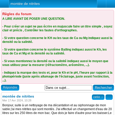
montée de nitrites
Règles du forum
A LIRE AVANT DE POSER UNE QUESTION.
- Pour créer un sujet ne pas écrire en majuscule faire un titre simple , soyez
clair et précis , Contrôler les fautes d’orthographes.
- Si votre question concerne le KH ou les taux de Ca ou Mg indiquez aussi la
densité ou la salinité.
- Si votre question concerne le système Balling indiquez aussi le Kh, les
taux de Ca et Mg et la densité ou la salinité.
- Si vous mentionnez la densité ou la salinité indiquez aussi le moyen que
vous utilisez pour la mesurer (réfractomètre, aréomètre, ...).
- Indiquez la marque des tests et, pour le Kh et le pH, l'heure par rapport à la
photopériode (juste après allumage de l'éclairage, juste avant l'extinction,
...).
Répondre
montée de nitrites
↓
celio
Mer 17 Avr 2024, 10:28
Bonjour, suite à un nettoyage de ma décantation et au siphonnage de mon
sable j'ai mes nitrites qui sont montés. J'ai effectué un changement d'eau de 20
litres sur les 250 litres de mon bac. Que dois je faire d'autre pour les baisser.Le