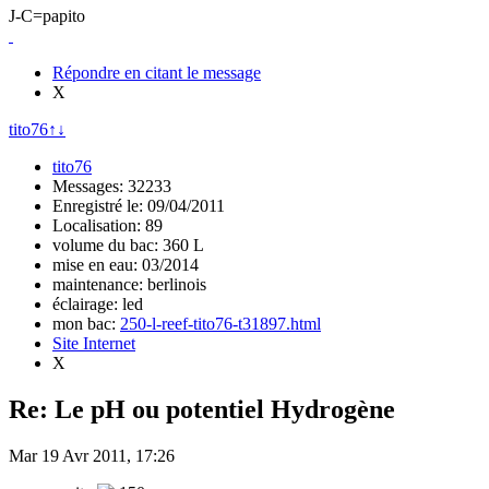
J-C=papito
Répondre en citant le message
X
tito76
↑
↓
tito76
Messages: 32233
Enregistré le: 09/04/2011
Localisation: 89
volume du bac: 360 L
mise en eau: 03/2014
maintenance: berlinois
éclairage: led
mon bac:
250-l-reef-tito76-t31897.html
Site Internet
X
Re: Le pH ou potentiel Hydrogène
Mar 19 Avr 2011, 17:26