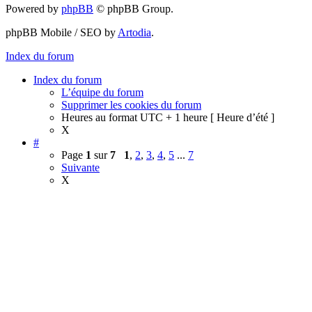
Powered by
phpBB
© phpBB Group.
phpBB Mobile / SEO by
Artodia
.
Index du forum
Index du forum
L’équipe du forum
Supprimer les cookies du forum
Heures au format UTC + 1 heure [ Heure d’été ]
X
#
Page
1
sur
7
1
,
2
,
3
,
4
,
5
...
7
Suivante
X