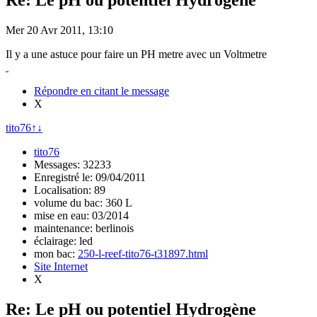
Re: Le pH ou potentiel Hydrogène
Mer 20 Avr 2011, 13:10
Il y a une astuce pour faire un PH metre avec un Voltmetre
Répondre en citant le message
X
tito76
↑
↓
tito76
Messages: 32233
Enregistré le: 09/04/2011
Localisation: 89
volume du bac: 360 L
mise en eau: 03/2014
maintenance: berlinois
éclairage: led
mon bac:
250-l-reef-tito76-t31897.html
Site Internet
X
Re: Le pH ou potentiel Hydrogène