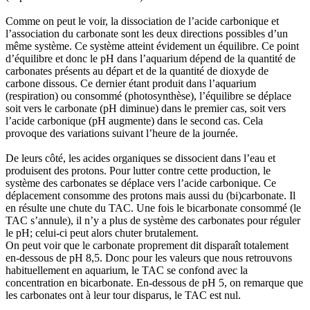
Comme on peut le voir, la dissociation de l’acide carbonique et
l’association du carbonate sont les deux directions possibles d’un
même système. Ce système atteint évidement un équilibre. Ce point
d’équilibre et donc le pH dans l’aquarium dépend de la quantité de
carbonates présents au départ et de la quantité de dioxyde de
carbone dissous. Ce dernier étant produit dans l’aquarium
(respiration) ou consommé (photosynthèse), l’équilibre se déplace
soit vers le carbonate (pH diminue) dans le premier cas, soit vers
l’acide carbonique (pH augmente) dans le second cas. Cela
provoque des variations suivant l’heure de la journée.
De leurs côté, les acides organiques se dissocient dans l’eau et
produisent des protons. Pour lutter contre cette production, le
système des carbonates se déplace vers l’acide carbonique. Ce
déplacement consomme des protons mais aussi du (bi)carbonate. Il
en résulte une chute du TAC. Une fois le bicarbonate consommé (le
TAC s’annule), il n’y a plus de système des carbonates pour réguler
le pH; celui-ci peut alors chuter brutalement.
On peut voir que le carbonate proprement dit disparaît totalement
en-dessous de pH 8,5. Donc pour les valeurs que nous retrouvons
habituellement en aquarium, le TAC se confond avec la
concentration en bicarbonate. En-dessous de pH 5, on remarque que
les carbonates ont à leur tour disparus, le TAC est nul.