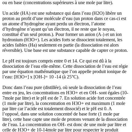
ou en base (concentrations supérieures à une mole par litre).
Un acide (HA) est une substance qui dans l’eau (H2O) libère un
proton au profit d’une molécule d’eau (un proton dans ce cas-ci est
un atome d’hydrogène ayant perdu un électron, l’atome
d’hydrogène n’ayant qu’un électron, il ne reste que le noyau,
constitué d’un seul proton.). Pour former un anion (A-) et un ion
hydronium (H3O+). Les acides forts se dissocient totalement, les
acides faibles (Ha) seulement en partie (la dissociation est alors
réversible). Une base est une substance capable de capter ce proton.
Le pH est toujours compris entre 0 et 14. Ce qui est dû à la
dissociation de l’eau elle-même. Cette dissociation de l’eau est régie
par une équation mathématique que l’on appelle produit ionique de
l’eau: [H3O+] x [OH-]= 10 -14 (à 25°C).
Donc dans l’eau pure (distillée), où seule la dissociation de l’eau
entre en jeu, les concentrations en H3O+ et en OH- sont égales (10-
7mole par litre) et le pH est de 7. En solution acide fort concentrée
(1 mole par litre), la concentration en H3O+ est maximum (1 mole
par litre car l’acide est totalement dissocié) et le pH est 0. A
l’opposé, dans une solution concentré de base forte (1 mole par
litre), cette base capte une mole de protons venant de la dissociation
de l’eau. La concentration en OH- est donc de une mole par litre et
celle de H3O+ de 10-14mole par litre pour respecter le produit