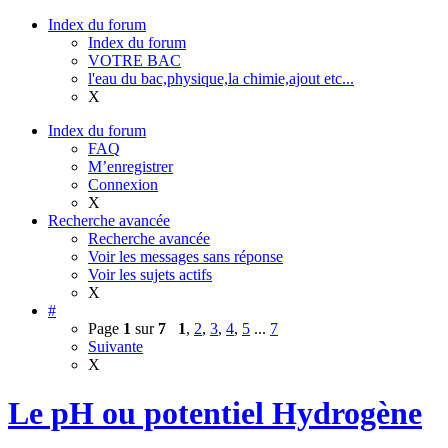
Index du forum
Index du forum
VOTRE BAC
l'eau du bac,physique,la chimie,ajout etc...
X
Index du forum
FAQ
M’enregistrer
Connexion
X
Recherche avancée
Recherche avancée
Voir les messages sans réponse
Voir les sujets actifs
X
#
Page
1
sur
7
1
,
2
,
3
,
4
,
5
...
7
Suivante
X
Le pH ou potentiel Hydrogène