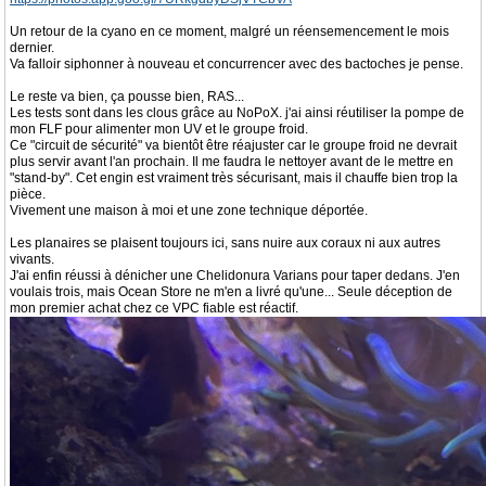
Un retour de la cyano en ce moment, malgré un réensemencement le mois
dernier.
Va falloir siphonner à nouveau et concurrencer avec des bactoches je pense.
Le reste va bien, ça pousse bien, RAS...
Les tests sont dans les clous grâce au NoPoX. j'ai ainsi réutiliser la pompe de
mon FLF pour alimenter mon UV et le groupe froid.
Ce "circuit de sécurité" va bientôt être réajuster car le groupe froid ne devrait
plus servir avant l'an prochain. Il me faudra le nettoyer avant de le mettre en
"stand-by". Cet engin est vraiment très sécurisant, mais il chauffe bien trop la
pièce.
Vivement une maison à moi et une zone technique déportée.
Les planaires se plaisent toujours ici, sans nuire aux coraux ni aux autres
vivants.
J'ai enfin réussi à dénicher une Chelidonura Varians pour taper dedans. J'en
voulais trois, mais Ocean Store ne m'en a livré qu'une... Seule déception de
mon premier achat chez ce VPC fiable est réactif.