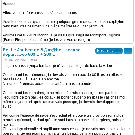
Bonjour,
Effectivement, "envahissantes" les anémones.
Pour le reste tu as quand même quelques gros morceaux. Le Sarcophyton
rend bien, c'est vraiment une pièce maîtresse du bac je trouve.
Pour tes coraux durs inconnus, je dirais qu'il s'agit de Montipora Digitata
(Forest Fire peut être même (je les vois vert et rouge)).
Re: Le Jaubert de B@rn@bo : second
Rosenkavalier
départ avec 600 L + 200 L
Jeu 04 Sep 2025, 18:41
Toujours aussi sympa ton bac, je n'avais pas regardé toute la vidéo.
Concernant les anémones, tu devrais voir mon bac de 80 litres où elles sont
passées de 3 à 11 en 1 an environ...
Mais mes Premnas adorent et n'arrêtent pas de pondre.
Concernant tes planaires, je ne m'inquièterais pas trop, ils font partie de
l'équilibre de ton bac, les coraux se portent super bien (pas le cas chez moi
même si ça repart après un mauvais passage, je devrais développer ce
sujet...).
Par contre l'espace de nage s'est réduit et je trouve tes gros poissons plus
peureux qu'avant, surtout qu'ils le sont tous à la base : chirurgiens, poisson
lapin...
Chez moi ça virevolte et papillonne sans cesse : je ne vais pas te conseiller un
poisson ange qui pourrait maltraiter tes beaux lps, mais pourquoi pas un