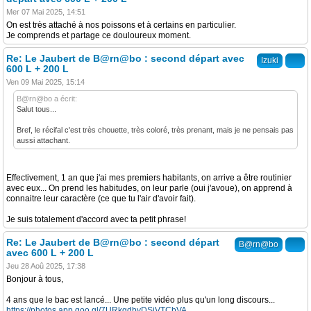
Mer 07 Mai 2025, 14:51
On est très attaché à nos poissons et à certains en particulier.
Je comprends et partage ce douloureux moment.
Re: Le Jaubert de B@rn@bo : second départ avec
Izuki
600 L + 200 L
Ven 09 Mai 2025, 15:14
B@rn@bo a écrit:
Salut tous...
Bref, le récifal c'est très chouette, très coloré, très prenant, mais je ne pensais pas
aussi attachant.
Effectivement, 1 an que j'ai mes premiers habitants, on arrive a être routinier
avec eux... On prend les habitudes, on leur parle (oui j'avoue), on apprend à
connaitre leur caractère (ce que tu l'air d'avoir fait).
Je suis totalement d'accord avec ta petit phrase!
Re: Le Jaubert de B@rn@bo : second départ
B@rn@bo
avec 600 L + 200 L
Jeu 28 Aoû 2025, 17:38
Bonjour à tous,
4 ans que le bac est lancé... Une petite vidéo plus qu'un long discours...
https://photos.app.goo.gl/7URkgdbyDSjVTCbVA