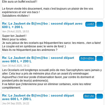
Elle aura un buffet exclusif !
Le forum vivote très doucement, mais c'est toujours un plaisir de lire vos
expériences et voir vos bacs !
Salutations récifales !
Re: Le Jaubert de B@rn@bo : second départ avec
Lio62
600 L + 200 L
Ven 29 Aoû 2025, 18:53
Super ton Jaubert !
Merci pour la video.
Je suis jaloux de tes ocelaris qui fréquentent tes sarco: les miens...rien a faire!
Le couple est en symbiose avec le verre de fond :)
Mais ils ne fréquentent pas tes anémones ?
Re: Le Jaubert de B@rn@bo : second départ
B@rn@bo
avec 600 L + 200 L
Sam 30 Aoû 2025, 19:11
Les Occelaris ont longtemps scouaté près de mes Sarcophytons sans jamais y
aller. Cela leur a pris de mémoire plus d'un an avant d'y emménager.
Aujourd'hui c'est leur poste d'observation favori, par contre ils dorment et
pondent près de leur(s) anémone(s).
Il va falloir que j'intervienne pour en éliminer certaines, voire les retirer
complètement.
Re: Le Jaubert de B@rn@bo : second départ
Bid Ule
avec 600 L + 200 L
Jeu 04 Sep 2025, 16:22