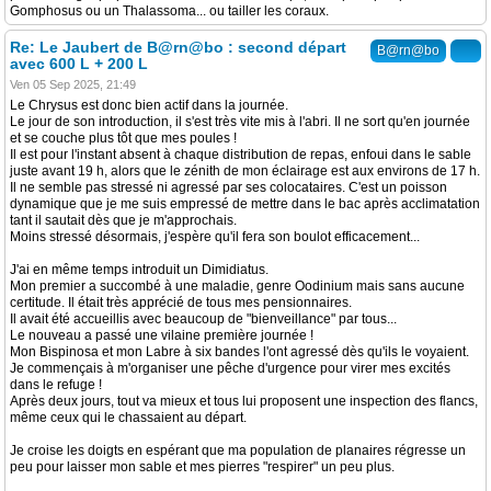
Gomphosus ou un Thalassoma... ou tailler les coraux.
Re: Le Jaubert de B@rn@bo : second départ
B@rn@bo
avec 600 L + 200 L
Ven 05 Sep 2025, 21:49
Le Chrysus est donc bien actif dans la journée.
Le jour de son introduction, il s'est très vite mis à l'abri. Il ne sort qu'en journée
et se couche plus tôt que mes poules !
Il est pour l'instant absent à chaque distribution de repas, enfoui dans le sable
juste avant 19 h, alors que le zénith de mon éclairage est aux environs de 17 h.
Il ne semble pas stressé ni agressé par ses colocataires. C'est un poisson
dynamique que je me suis empressé de mettre dans le bac après acclimatation
tant il sautait dès que je m'approchais.
Moins stressé désormais, j'espère qu'il fera son boulot efficacement...
J'ai en même temps introduit un Dimidiatus.
Mon premier a succombé à une maladie, genre Oodinium mais sans aucune
certitude. Il était très apprécié de tous mes pensionnaires.
Il avait été accueillis avec beaucoup de "bienveillance" par tous...
Le nouveau a passé une vilaine première journée !
Mon Bispinosa et mon Labre à six bandes l'ont agressé dès qu'ils le voyaient.
Je commençais à m'organiser une pêche d'urgence pour virer mes excités
dans le refuge !
Après deux jours, tout va mieux et tous lui proposent une inspection des flancs,
même ceux qui le chassaient au départ.
Je croise les doigts en espérant que ma population de planaires régresse un
peu pour laisser mon sable et mes pierres "respirer" un peu plus.