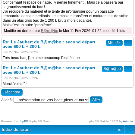
Concernant l'espace de nage, j'y pense fortement... Mais cela passera par
l’agrandissement du bac !
J'ai récupéré du matériel et je tente de m'organiser pour un passage
temporaire dans un berlinois. Le temps de transférer et maturer le lit de sable
dans un plus gros bac de 1 200 L bruts (hors décante).
Mais c'est un autre "problème"...
Modifié en dernier par
B@rn@bo
le Mer 11 Fév 2026, 01:22, modifié 1 fois.
Re: Le Jaubert de B@rn@bo : second départ
Mika 64
avec 600 L + 200 L
Jeu 27 Nov 2025, 00:25
Très beau bac, j'en aime beaucoup l'esthétique.
Re: Le Jaubert de B@rn@bo : second départ
B@rn@bo
avec 600 L + 200 L
Jeu 27 Nov 2025, 02:24
Merci "voisin" !
Répondre
Aller à:
Powered by
phpBB
© phpBB Group.
phpBB Mobile / SEO by
Artodia
.
Index du forum
#