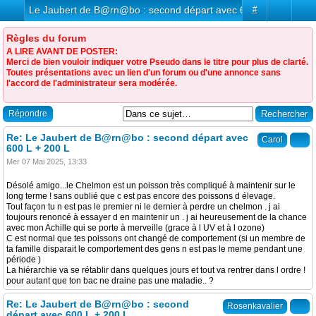
Le Jaubert de B@rn@bo : second départ avec 600 L + 200 L
#
Règles du forum
A LIRE AVANT DE POSTER:
Merci de bien vouloir indiquer votre Pseudo dans le titre pour plus de clarté.
Toutes présentations avec un lien d'un forum ou d'une annonce sans
l'accord de l'administrateur sera modérée.
Répondre
Re: Le Jaubert de B@rn@bo : second départ avec
Carol
600 L + 200 L
Mer 07 Mai 2025, 13:33
Désolé amigo...le Chelmon est un poisson très compliqué à maintenir sur le
long terme ! sans oublié que c est pas encore des poissons d élevage.
Tout façon tu n est pas le premier ni le dernier à perdre un chelmon . j ai
toujours renoncé à essayer d en maintenir un . j ai heureusement de la chance
avec mon Achille qui se porte à merveille (grace à l UV et à l ozone)
C est normal que tes poissons ont changé de comportement (si un membre de
ta famille disparait le comportement des gens n est pas le meme pendant une
période )
La hiérarchie va se rétablir dans quelques jours et tout va rentrer dans l ordre !
pour autant que ton bac ne draine pas une maladie.. ?
Re: Le Jaubert de B@rn@bo : second
Rosenkavalier
départ avec 600 L + 200 L