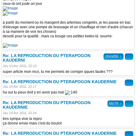
ceux-là ont juste un jour
à partir du moment ou ils mangent des artemias congelés, je les passe en bac
d'elevage avec une pompe de brassage et un chauffage et rien d'autre (chacun
à sa maniere de voir les choses)
desolé pour la qualité , mais ca bouge ces petites betes-là :sourire:
Re: LA REPRODUCTION DU PTERAPOGON
↓
christ06
KAUDERNI
Jeu 14 Avr 2011, 22:13
super article mon nico, tu me permets de corriger qques fautes ???
Re: LA REPRODUCTION DU PTERAPOGON KAUDERNIE
Jeu 14 Avr 2011, 22:17
ha oui tu peux doit y en avoir pas mal
Re: LA REPRODUCTION DU PTERAPOGON
↓
tito76
KAUDERNIE
Jeu 14 Avr 2011, 22:24
tres sympa vive la repro
ça donne envie mais c'est du boulot
Re: LA REPRODUCTION DU PTERAPOGON KAUDERNIE