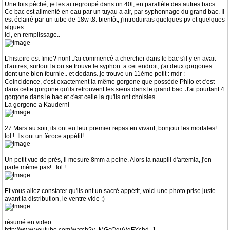
Une fois pêché, je les ai regroupé dans un 40l, en parallèle des autres bacs..
Ce bac est alimenté en eau par un tuyau a air, par syphonnage du grand bac. Il
est éclairé par un tube de 18w t8. bientôt, j'introduirais quelques pv et quelques
algues.
ici, en remplissage..
L'histoire est finie? non! J'ai commencé a chercher dans le bac s'il y en avait
d'autres, surtout la ou se trouve le syphon. a cet endroit, j'ai deux gorgones
dont une bien fournie.. et dedans..je trouve un 11ème petit : mdr :
Coincidence, c'est exactement la même gorgone que possède Philo et c'est
dans cette gorgone qu'ils retrouvent les siens dans le grand bac. J'ai pourtant 4
gorgone dans le bac et c'est celle la qu'ils ont choisies.
La gorgone a Kauderni
27 Mars au soir, ils ont eu leur premier repas en vivant, bonjour les morfales! :
lol !: Ils ont un féroce appétit!
Un petit vue de prés, il mesure 8mm a peine. Alors la nauplii d'artemia, j'en
parle même pas! : lol !:
Et vous allez constater qu'ils ont un sacré appétit, voici une photo prise juste
avant la distribution, le ventre vide ;)
résumé en video