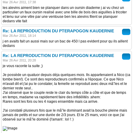
Mar 26 Avr 2011, 17:38
les alevins aiment bien se planquer dans un oursin diademe j ai vu chez un
particulier un faux oursin realisé avec une bille de bois des aiguilles à tricoter
et tenu sur une vitre par une ventouse ben les alevins filent se planquer
dedans vite fait
Re: LA REPRODUCTION DU PTERAPOGON KAUDERNIE
Mar 26 Avr 2011, 18:14
j en avaits fait un aussi mais sur un bac de 450 l pas evident pour qu ils aillent
dedans
Re: LA REPRODUCTION DU PTERAPOGON KAUDERNIE
Mar 26 Avr 2011, 20:28
je vous raconte la suite ;)
Je possède un quatuor depuis déja quelques mois. Ils appartenaient a Nico (ca
tombe bien!). Ce sont des reproducteurs confirmés a l'époque. Ce que Nico
m'avait dit et j'ai pu le constater, la femelle se reproduit avec deux mâ˜les et le
dernier reste seul..
J'ai observé que le couple reste le clair du temps côte a côte et que de temps
en temps, madame va rapidement faire des infidélités :ahem:
Rares sont les fois ou les 4 nages ensemble mais ca arrive.
J'ai constaté plusieurs fois que le mâ˜le dominant avait la bouche pleine mais
jamais de petits et sur une durée de 2/3 jours. Et le 25 mars, voici ce que j'ai
observé sur le mâ˜le dominé (l'amant : lol !: )