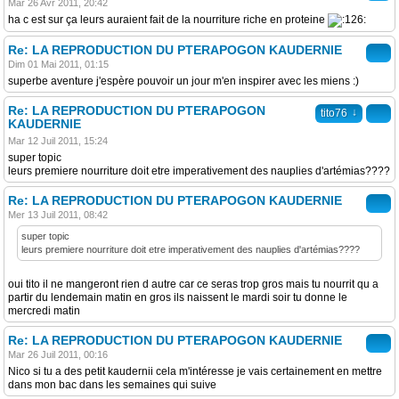
Mar 26 Avr 2011, 20:42
ha c est sur ça leurs auraient fait de la nourriture riche en proteine
Re: LA REPRODUCTION DU PTERAPOGON KAUDERNIE
Dim 01 Mai 2011, 01:15
superbe aventure j'espère pouvoir un jour m'en inspirer avec les miens :)
Re: LA REPRODUCTION DU PTERAPOGON
↓
tito76
KAUDERNIE
Mar 12 Juil 2011, 15:24
super topic
leurs premiere nourriture doit etre imperativement des nauplies d'artémias????
Re: LA REPRODUCTION DU PTERAPOGON KAUDERNIE
Mer 13 Juil 2011, 08:42
super topic
leurs premiere nourriture doit etre imperativement des nauplies d'artémias????
oui tito il ne mangeront rien d autre car ce seras trop gros mais tu nourrit qu a
partir du lendemain matin en gros ils naissent le mardi soir tu donne le
mercredi matin
Re: LA REPRODUCTION DU PTERAPOGON KAUDERNIE
Mar 26 Juil 2011, 00:16
Nico si tu a des petit kaudernii cela m'intéresse je vais certainement en mettre
dans mon bac dans les semaines qui suive