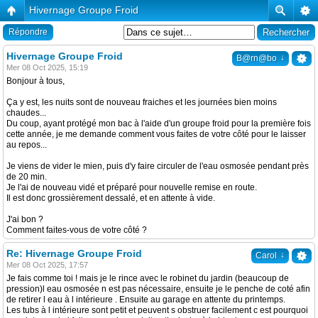
Hivernage Groupe Froid
Répondre
Hivernage Groupe Froid
↓
B@rn@bo
Mer 08 Oct 2025, 15:19
Bonjour à tous,
Ça y est, les nuits sont de nouveau fraiches et les journées bien moins
chaudes...
Du coup, ayant protégé mon bac à l'aide d'un groupe froid pour la première fois
cette année, je me demande comment vous faites de votre côté pour le laisser
au repos...
Je viens de vider le mien, puis d'y faire circuler de l'eau osmosée pendant près
de 20 min.
Je l'ai de nouveau vidé et préparé pour nouvelle remise en route.
Il est donc grossièrement dessalé, et en attente à vide.
J'ai bon ?
Comment faites-vous de votre côté ?
Re: Hivernage Groupe Froid
↓
Carol
Mer 08 Oct 2025, 17:57
Je fais comme toi ! mais je le rince avec le robinet du jardin (beaucoup de
pression)l eau osmosée n est pas nécessaire, ensuite je le penche de coté afin
de retirer l eau à l intérieure . Ensuite au garage en attente du printemps.
Les tubs à l intérieure sont petit et peuvent s obstruer facilement c est pourquoi