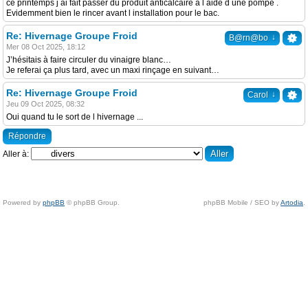
ce printemps j ai fait passer du produit anticalcaire à l aide d une pompe .
Evidemment bien le rincer avant l installation pour le bac.
Re: Hivernage Groupe Froid
↓
B@rn@bo
Mer 08 Oct 2025, 18:12
J’hésitais à faire circuler du vinaigre blanc…
Je referai ça plus tard, avec un maxi rinçage en suivant…
Re: Hivernage Groupe Froid
↓
Carol
Jeu 09 Oct 2025, 08:32
Oui quand tu le sort de l hivernage ...
Répondre
Aller à:
Powered by
phpBB
© phpBB Group.
phpBB Mobile / SEO by
Artodia
.