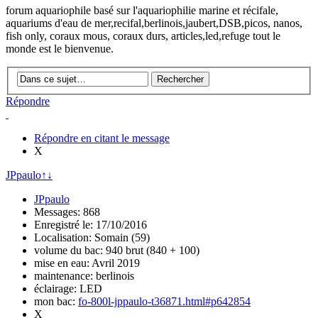
forum aquariophile basé sur l'aquariophilie marine et récifale,
aquariums d'eau de mer,recifal,berlinois,jaubert,DSB,picos, nanos,
fish only, coraux mous, coraux durs, articles,led,refuge tout le
monde est le bienvenue.
Répondre
Répondre en citant le message
X
JPpaulo
↑
↓
JPpaulo
Messages: 868
Enregistré le: 17/10/2016
Localisation: Somain (59)
volume du bac: 940 brut (840 + 100)
mise en eau: Avril 2019
maintenance: berlinois
éclairage: LED
mon bac:
fo-800l-jppaulo-t36871.html#p642854
X