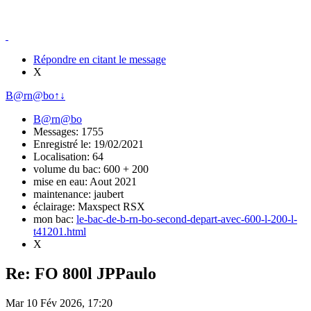
Répondre en citant le message
X
B@rn@bo
↑
↓
B@rn@bo
Messages: 1755
Enregistré le: 19/02/2021
Localisation: 64
volume du bac: 600 + 200
mise en eau: Aout 2021
maintenance: jaubert
éclairage: Maxspect RSX
mon bac:
le-bac-de-b-rn-bo-second-depart-avec-600-l-200-l-
t41201.html
X
Re: FO 800l JPPaulo
Mar 10 Fév 2026, 17:20