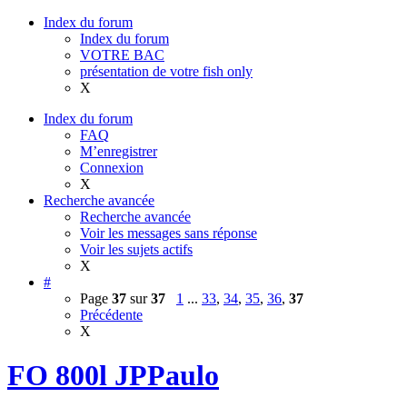
Index du forum
Index du forum
VOTRE BAC
présentation de votre fish only
X
Index du forum
FAQ
M’enregistrer
Connexion
X
Recherche avancée
Recherche avancée
Voir les messages sans réponse
Voir les sujets actifs
X
#
Page
37
sur
37
1
...
33
,
34
,
35
,
36
,
37
Précédente
X
FO 800l JPPaulo