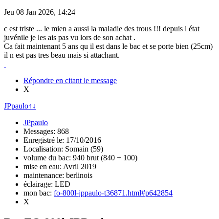
Jeu 08 Jan 2026, 14:24
c est triste ... le mien a aussi la maladie des trous !!! depuis l état
juvénile je les ais pas vu lors de son achat .
Ca fait maintenant 5 ans qu il est dans le bac et se porte bien (25cm)
il n est pas tres beau mais si attachant.
Répondre en citant le message
X
JPpaulo
↑
↓
JPpaulo
Messages: 868
Enregistré le: 17/10/2016
Localisation: Somain (59)
volume du bac: 940 brut (840 + 100)
mise en eau: Avril 2019
maintenance: berlinois
éclairage: LED
mon bac:
fo-800l-jppaulo-t36871.html#p642854
X