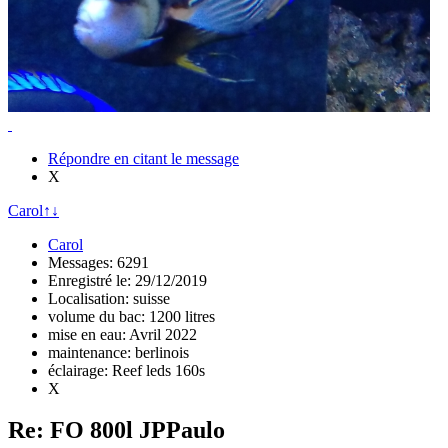
Répondre en citant le message
X
Carol
↑
↓
Carol
Messages: 6291
Enregistré le: 29/12/2019
Localisation: suisse
volume du bac: 1200 litres
mise en eau: Avril 2022
maintenance: berlinois
éclairage: Reef leds 160s
X
Re: FO 800l JPPaulo